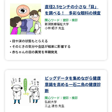
直径2.5センチの小さな「目」
データサイエンス特集
奨学金・特待生制度特集
を調べる！ 多彩な眼科の検査
関心ワード：健診・検診
デジタルパンフレット
進路の３択
新潟医療福祉大学
小林 昭子 先生
新学年スタート号特集ページ
新学年スタート号特集ページ
（高3生用）
（高2生用）
目や涙の状態もとらえる
そのときの気分や会話が結果に影響する
SELFBRAND特集ページ
赤ちゃんの目の異常を早期発見
オープンキャンパスなどを調べる
ビッグデータを集めながら健康
オープンキャンパス検索
実施プログラムから探す
意識を高める一石二鳥の健康診
断
来場型・Web型イベント特集
夢ナビライブ
関心ワード：健診・検診
弘前大学
三上 達也 先生