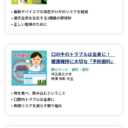
専門学校の資料請求
大学院の資料請求
最新デバイスでの測定がけがのリスクを軽減
大学入学共通テスト「受験案
留学・進学関連、塾・予備校
選手生命を左右する2種類の野球肘
内」の請求
正しい復帰のために
大学入学共通テスト「受験上の
高等学校卒業程度認定試験
配慮案内」の請求
幼稚園教員資格認定試験
小学校教員資格認定試験
口の中のトラブルは全身に！
健康維持に大切な「予防歯科」
高等学校（情報）教員資格認定
試験
関心ワード：健診・検診
埼玉県立大学
栁澤 伸彰 先生
大学研究
大学検索
物を食べ、飲み込むということ
口腔内トラブルは全身に
疾病リスクを減らす取り組み
大学で学べる内容や特徴を調べる
国際・グローバルに強い大学特
新増設大学・学部・学科特集
集