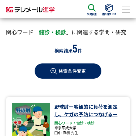
学問検索
資料請求BOX
資料請求
資料検索
関心ワード「
健診・検診
」に関連する学問・研究
5
検索結果
件
大学・短大の資料種類から請求
検索条件変更
大学パンフ
学部・学科パンフ
総合型選抜・学校推薦型選抜 募
大学入学共通テスト利用選抜の
集要項＆願書
募集要項＆願書
過去問題集
野球肘ー客観的に負荷を測定
し、ケガの予防につなげるー
大学・短大以外の資料から請求
関心ワード：健診・検診
帝京平成大学
田中 直樹 先生