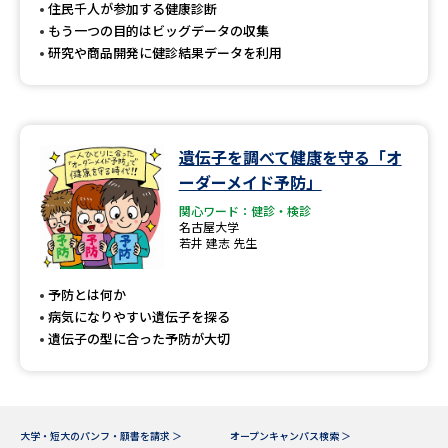
受験準備
資料検索
住民千人が参加する健康診断
もう一つの目的はビッグデータの収集
研究や商品開発に健診結果データを利用
志望校・出願校を調べる
併願校選び
受験スケジュールを立てよう
遺伝子を調べて健康を守る「オ
ーダーメイド予防」
先輩が入学を決めた理由
テレメール全国一斉進学調査
関心ワード：健診・検診
名古屋大学
新生活お役立ちガイド
若井 建志 先生
予防とは何か
病気になりやすい遺伝子を探る
学問発見
学問検索
遺伝子の型に合った予防が大切
大学で学びたい学問発見
大学・短大のパンフ・願書を請求 ＞
オープンキャンパス検索 ＞