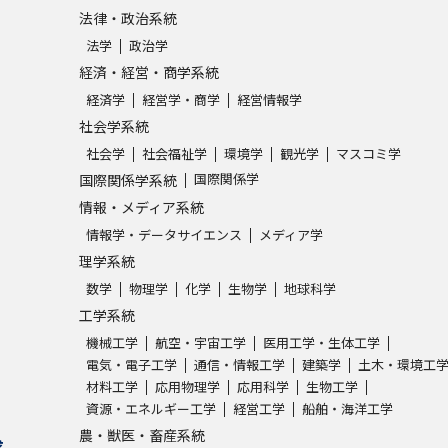
法律・政治系統
法学
政治学
学問発見
経済・経営・商学系統
経済学
経営学・商学
経営情報学
社会学系統
大学で学びたい学問発見
社会学
社会福祉学
環境学
観光学
マスコミ学
学問のミニ講義「夢ナビ講義」
学問分
国際関係学
国際関係学系統
情報・メディア系統
情報学・データサイエンス
メディア学
ユーザーサポート
理学系統
数学
物理学
化学
生物学
地球科学
工学系統
Ｑ＆Ａ よくあるご質問
大学進学IDにつ
機械工学
航空・宇宙工学
医用工学・生体工学
資料の料金の
お支払いについて
受付内容
電気・電子工学
通信・情報工学
建築学
土木・環境工
材料工学
応用物理学
応用科学
生物工学
個人情報取扱規定
特定商取引表記
お
資源・エネルギー工学
経営工学
船舶・海洋工学
受験情報リンク
農・獣医・畜産系統
求