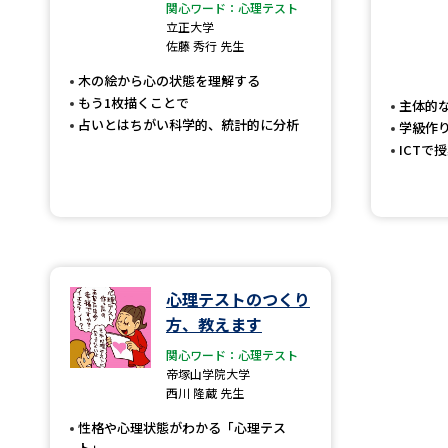
関心ワード：心理テスト
立正大学
佐藤 秀行 先生
木の絵から心の状態を理解する
もう1枚描くことで
主体的
占いとはちがい科学的、統計的に分析
学級作
ICTで
心理テストのつくり
方、教えます
関心ワード：心理テスト
帝塚山学院大学
西川 隆蔵 先生
性格や心理状態がわかる「心理テス
ト」