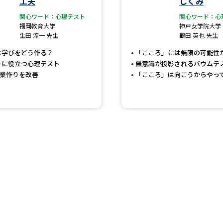
工夫
しくみ
大学入学共通テスト「受験案内」の請求
関心ワード：心理テスト
関心ワード：心
大学入学共通テスト「受験上の配慮案内
福岡教育大学
神戸女学院大学
生田 淳一 先生
鶴田 英也 先生
幼稚園教員資格認定試験
小学校教員資
な学びをどう作る？
「こころ」には無限の可能性
高等学校（情報）教員資格認定試験
りに役立つ心理テスト
無意識が投影されるバウムテ
授業作りを改善
「こころ」は向こうからやっ
大学研究
大学で学べる内容や特徴を調
新増設大学・学部・学科特集
国際・グ
データサイエンス特集
奨学金・特待生
進路の３択
新学年スタート号特集ペー
新学年スタート号特集ページ（高2生用