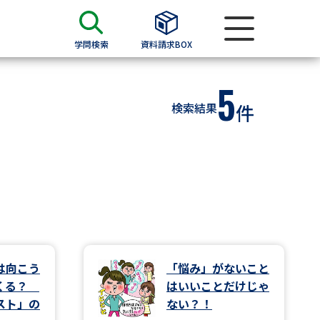
学問検索
資料請求BOX
5
資料検索
検索結果
件
求
願書
＆願書
過去問題集
求
は向こう
「悩み」がないこと
てくる？
はいいことだけじゃ
留学・進学関連、塾・予備校
スト」の
ない？！