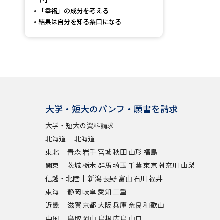
「幸福」の成分を考える
結果は自分を知る糸口になる
大学・短大のパンフ・願書を請求
大学・短大の資料請求
北海道
北海道
東北
青森
岩手
宮城
秋田
山形
福島
関東
茨城
栃木
群馬
埼玉
千葉
東京
神奈川
山梨
信越・北陸
新潟
長野
富山
石川
福井
東海
静岡
岐阜
愛知
三重
近畿
滋賀
京都
大阪
兵庫
奈良
和歌山
中国
鳥取
岡山
島根
広島
山口