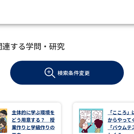
資料請求
関連する学問・研究
大学・短大の資料種類から請
検索条件変更
大学パンフ
学部・学科パンフ
総合型選抜・学校推薦型選抜 募集要項＆
大学入学共通テスト利用選抜の募集要項
大学・短大以外の資料から請
主体的に学ぶ環境を
「こころ」
どう用意する？ 授
からやっ
専門学校の資料請求
大学院の資料請求
業作りと学級作りの
「バウムテ