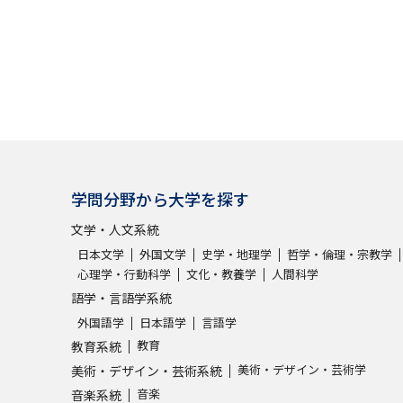
SELFBRAND特集ページ
オープンキャンパスなどを調
オープンキャンパス検索
実施プログラ
来場型・Web型イベント特集
夢ナビ
学問分野から大学を探す
受験準備
文学・人文系統
日本文学
外国文学
史学・地理学
哲学・倫理・宗教学
心理学・行動科学
文化・教養学
人間科学
志望校・出願校を調べる
語学・言語学系統
外国語学
日本語学
言語学
併願校選び
受験スケジュールを立てよ
教育
教育系統
テレメール全国一斉進学調査
新生活お
美術・デザイン・芸術学
美術・デザイン・芸術系統
音楽
音楽系統