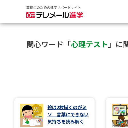
高校生のための進学サポートサイト
関心ワード「
心理テスト
」に
絵は2枚描くのがミ
ソ 言葉にできない
気持ちを読み解く