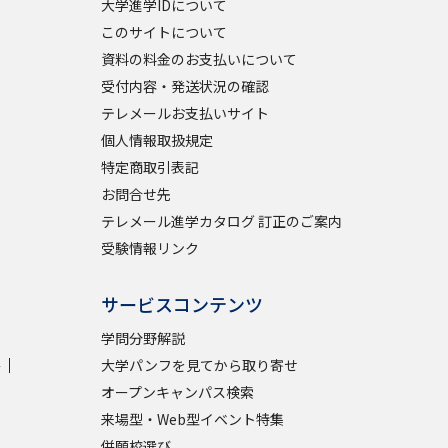
大学進学IDについて
このサイトについて
学問検索
資料の料金のお支払いについて
受付内容・発送状況の確認
テレメールお支払いサイト
個人情報取扱規定
特定商取引表記
野解説
学問の教科書
夢ナビライブ
お問合せ先
テレメール進学カタログ 訂正のご案内
受験情報リンク
サービスコンテンツ
いて
このサイトについて
学問分野解説
・発送状況の確認
テレメール
お支払いサイト
学
大学パンフを見てから取り寄せ
オープンキャンパス検索
問合せ先
テレメール進学カタログ
訂正のご案内
来場型・Web型イベント特集
併願校選び