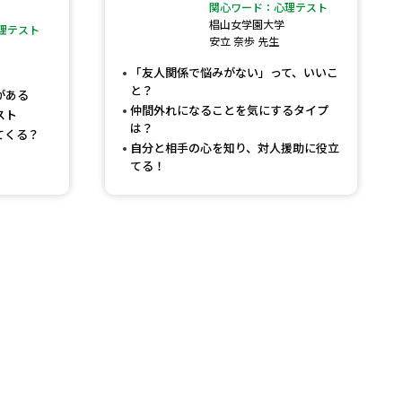
関心ワード：心理テスト
椙山女学園大学
理テスト
」の請求
高等学校卒業程度認定試験
安立 奈歩 先生
格認定試験
「友人関係で悩みがない」って、いいこ
と？
がある
仲間外れになることを気にするタイプ
スト
は？
てくる？
自分と相手の心を知り、対人援助に役立
てる！
大学検索
べる
ローバルに強い大学特集
制度特集
デジタルパンフレット
ジ（高3生用）
）