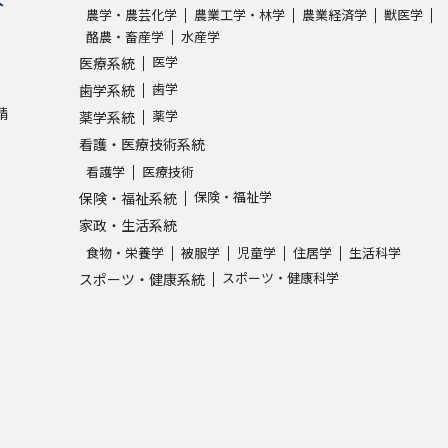
農学・農芸化学
農業工学・林学
農業経済学
獣医学
酪農・畜産学
水産学
医学
医療系統
歯学
歯学系統
請
薬学
薬学系統
看護・医療技術系統
看護学
医療技術
保険・福祉学
保険・福祉系統
家政・生活系統
食物・栄養学
被服学
児童学
住居学
生活科学
スポーツ・健康科学
スポーツ・健康系統