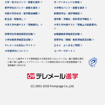
学問のミニ講義「夢ナビ講義」
学問分野解説
大学・短大のパンフ・願書を請求 ＞
オープンキャンパス検索 ＞
専門学校のパンフ・願書を請求 ＞
大学院のパンフ・願書を請求 ＞
外国大学日本校・留学関連機関 ＞
新聞奨学会・進学情報誌 ＞
学問の教科書
夢ナビライブ
新生活・部屋探し ＞
進学塾・予備校、高卒認定予備校 ＞
大学入学共通テスト「受験案内」 ＞
大学入学共通テスト「受験上の配慮案内」
ユーザーサポート
＞
高等学校卒業程度認定試験 ＞
幼稚園教員資格認定試験 ＞
小学校教員資格認定試験 ＞
高等学校（情報）教員資格認定試験 ＞
Ｑ＆Ａ よくあるご質問
大学進学IDについて
テレメールお支払いサイト ＞
Ｑ＆Ａ よくあるご質問 ＞
大学進学IDについて ＞
ユーザーサポート ＞
資料の料金の
受付内容・発送状況の確認
お支払いについて
テレメール進学サイトを管理運営する株式会社フロムページは、個人情報を適切
に取り扱う企業としてプライバシーマークの使用を認められた認定事業者です。
テレメール
登録番号 10860126
個人情報取扱規定
お支払いサイト
テレメール進学カタログ
特定商取引表記
訂正のご案内
(C) 2002-2026 Frompage.Co.,Ltd.