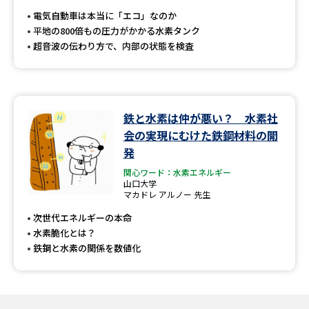
受験準備
資料検索
電気自動車は本当に「エコ」なのか
平地の800倍もの圧力がかかる水素タンク
超音波の伝わり方で、内部の状態を検査
志望校・出願校を調べる
併願校選び
受験スケジュールを立てよう
鉄と水素は仲が悪い？ 水素社
先輩が入学を決めた理由
テレメール全国一斉進学調査
会の実現にむけた鉄鋼材料の開
発
新生活お役立ちガイド
関心ワード：水素エネルギー
山口大学
マカドレ アルノー 先生
次世代エネルギーの本命
学問発見
学問検索
水素脆化とは？
鉄鋼と水素の関係を数値化
大学で学びたい学問発見