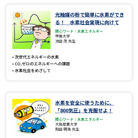
データサイエンス特集
奨学金・特待生制度特集
光触媒の粉で簡単に水素ができ
る！ 水素社会実現に向けて
デジタルパンフレット
進路の３択
関心ワード：水素エネルギー
甲南大学
池田 茂 先生
新学年スタート号特集ページ
新学年スタート号特集ページ
（高3生用）
（高2生用）
次世代エネルギーの水素
CO₂ゼロのエネルギーへの課題
SELFBRAND特集ページ
水素社会をめざして
オープンキャンパスなどを調べる
オープンキャンパス検索
実施プログラムから探す
水素を安全に使うために、
「800気圧」を克服せよ！
来場型・Web型イベント特集
夢ナビライブ
関心ワード：水素エネルギー
大阪産業大学
和田 明浩 先生