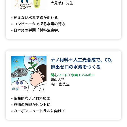
専門学校の資料請求
大学院の資料請求
大見 敏仁 先生
大学入学共通テスト「受験案
留学・進学関連、塾・予備校
見えない水素で鉄が割れる
内」の請求
コンピュータで探る水素の行方
大学入学共通テスト「受験上の
日本発の学問「材料強度学」
高等学校卒業程度認定試験
配慮案内」の請求
幼稚園教員資格認定試験
小学校教員資格認定試験
ナノ材料＋人工光合成で、CO₂
高等学校（情報）教員資格認定
試験
排出ゼロの水素をつくる
関心ワード：水素エネルギー
富山大学
髙口 豊 先生
大学研究
大学検索
革命的なナノ材料加工
植物の原理がヒントに
大学で学べる内容や特徴を調べる
カーボンニュートラルに向けて
国際・グローバルに強い大学特
新増設大学・学部・学科特集
集