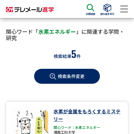
学問検索
資料請求BOX
資料請求
資料検索
関心ワード「
水素エネルギー
」に関連する学問・
研究
5
大学・短大の資料種類から請求
検索結果
件
大学パンフ
学部・学科パンフ
検索条件変更
総合型選抜・学校推薦型選抜 募
大学入学共通テスト利用選抜の
集要項＆願書
募集要項＆願書
過去問題集
水素が金属をもろくするミステ
大学・短大以外の資料から請求
リー
関心ワード：水素エネルギー
湘南工科大学