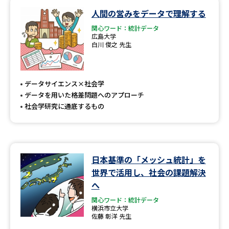
人間の営みをデータで理解する
データサイエンス特集
奨学金・特待生制度特集
関心ワード：統計データ
広島大学
白川 俊之 先生
デジタルパンフレット
進路の３択
新学年スタート号特集ページ
新学年スタート号特集ページ
（高3生用）
（高2生用）
データサイエンス×社会学
データを用いた格差問題へのアプローチ
SELFBRAND特集ページ
社会学研究に通底するもの
オープンキャンパスなどを調べる
日本基準の「メッシュ統計」を
オープンキャンパス検索
実施プログラムから探す
世界で活用し、社会の課題解決
へ
来場型・Web型イベント特集
夢ナビライブ
関心ワード：統計データ
横浜市立大学
佐藤 彰洋 先生