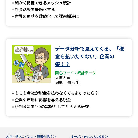
受験準備
資料検索
細かく把握できるメッシュ統計
社会活動を最適化する
世界の現状を数値化して課題解決に
志望校・出願校を調べる
併願校選び
受験スケジュールを立てよう
データ分析で見えてくる、「税
金を払いたくない」企業の
先輩が入学を決めた理由
テレメール全国一斉進学調査
姿！？
関心ワード：統計データ
新生活お役立ちガイド
大阪大学
恩地 一樹 先生
もしも会社が税金を払わなくてもよかったら？
学問発見
学問検索
企業や市場に影響を与える税金
税制政策を1つの実験としてとらえる研究
大学で学びたい学問発見
大学・短大のパンフ・願書を請求 ＞
オープンキャンパス検索 ＞