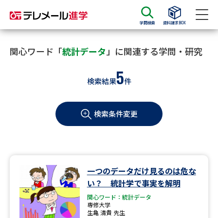
学問検索
資料請求BOX
資料請求
資料検索
関心ワード「
統計データ
」に関連する学問・研究
5
検索結果
件
大学・短大の資料種類から請求
検索条件変更
大学パンフ
学部・学科パンフ
総合型選抜・学校推薦型選抜 募
大学入学共通テスト利用選抜の
集要項＆願書
募集要項＆願書
過去問題集
一つのデータだけ見るのは危な
い？ 統計学で事実を解明
大学・短大以外の資料から請求
関心ワード：統計データ
専修大学
生亀 清貴 先生