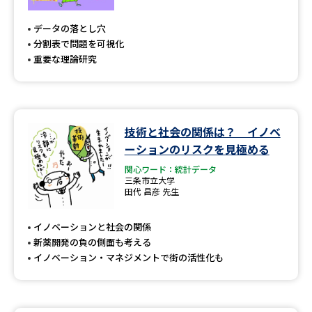
専門学校の資料請求
大学院の資料請求
データの落とし穴
大学入学共通テスト「受験案
留学・進学関連、塾・予備校
分割表で問題を可視化
内」の請求
重要な理論研究
大学入学共通テスト「受験上の
高等学校卒業程度認定試験
配慮案内」の請求
幼稚園教員資格認定試験
小学校教員資格認定試験
技術と社会の関係は？ イノベ
ーションのリスクを見極める
高等学校（情報）教員資格認定
試験
関心ワード：統計データ
三条市立大学
田代 昌彦 先生
大学研究
大学検索
イノベーションと社会の関係
新薬開発の負の側面も考える
イノベーション・マネジメントで街の活性化も
大学で学べる内容や特徴を調べる
国際・グローバルに強い大学特
新増設大学・学部・学科特集
集