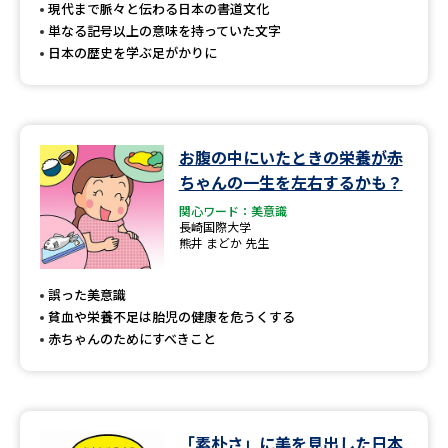
受験準備
資料検索
現代まで脈々と伝わる日本の書道文化
単なる記号以上の意味を持っていた文字
日本の歴史を学ぶ足がかりに
志望校・出願校を調べる
併願校選び
受験スケジュールを立てよう
お腹の中にいたときの栄養が赤
ちゃんの一生を左右するかも？
先輩が入学を決めた理由
テレメール全国一斉進学調査
関心ワード：美意識
長崎国際大学
新生活お役立ちガイド
熊井 まどか 先生
誤った美意識
貧血や栄養不足は胎児の健康を危うくする
学問発見
学問検索
赤ちゃんのためにすべきこと
大学で学びたい学問発見
「素朴さ」に美を見出した日本