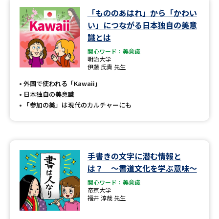
「もののあはれ」から「かわい
データサイエンス特集
奨学金・特待生制度特集
い」につながる日本独自の美意
識とは
デジタルパンフレット
進路の３択
関心ワード：美意識
明治大学
伊藤 氏貴 先生
新学年スタート号特集ページ
新学年スタート号特集ページ
（高3生用）
（高2生用）
外国で使われる「Kawaii」
日本独自の美意識
SELFBRAND特集ページ
「参加の美」は現代のカルチャーにも
オープンキャンパスなどを調べる
オープンキャンパス検索
実施プログラムから探す
手書きの文字に潜む情報と
は？ ～書道文化を学ぶ意味～
来場型・Web型イベント特集
夢ナビライブ
関心ワード：美意識
帝京大学
福井 淳哉 先生