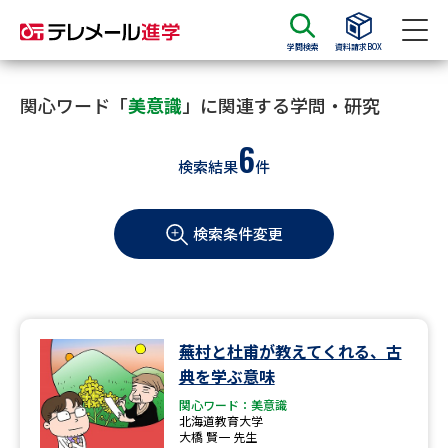
学問検索
資料請求BOX
資料請求
資料検索
関心ワード「
美意識
」に関連する学問・研究
6
検索結果
件
大学・短大の資料種類から請求
検索条件変更
大学パンフ
学部・学科パンフ
総合型選抜・学校推薦型選抜 募
大学入学共通テスト利用選抜の
集要項＆願書
募集要項＆願書
過去問題集
蕪村と杜甫が教えてくれる、古
典を学ぶ意味
大学・短大以外の資料から請求
関心ワード：美意識
北海道教育大学
大橋 賢一 先生