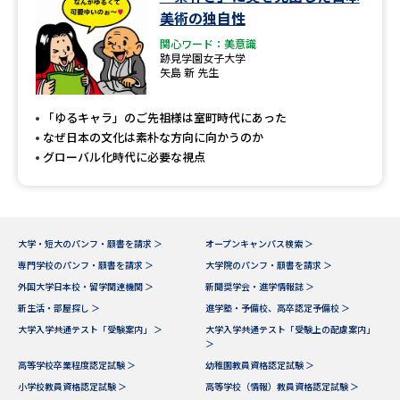
学問のミニ講義「夢ナビ講義」
学問分野解説
美術の独自性
関心ワード：美意識
学問の教科書
夢ナビライブ
跡見学園女子大学
矢島 新 先生
ユーザーサポート
「ゆるキャラ」のご先祖様は室町時代にあった
なぜ日本の文化は素朴な方向に向かうのか
Ｑ＆Ａ よくあるご質問
大学進学IDについて
グローバル化時代に必要な視点
資料の料金の
受付内容・発送状況の確認
お支払いについて
テレメール
大学・短大のパンフ・願書を請求 ＞
オープンキャンパス検索 ＞
個人情報取扱規定
お支払いサイト
専門学校のパンフ・願書を請求 ＞
大学院のパンフ・願書を請求 ＞
外国大学日本校・留学関連機関 ＞
新聞奨学会・進学情報誌 ＞
テレメール進学カタログ
特定商取引表記
訂正のご案内
新生活・部屋探し ＞
進学塾・予備校、高卒認定予備校 ＞
大学入学共通テスト「受験案内」 ＞
大学入学共通テスト「受験上の配慮案内」
＞
高等学校卒業程度認定試験 ＞
幼稚園教員資格認定試験 ＞
小学校教員資格認定試験 ＞
高等学校（情報）教員資格認定試験 ＞