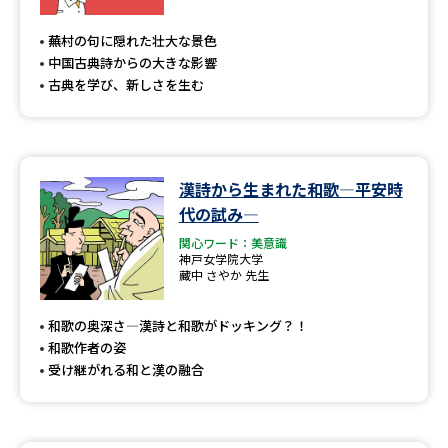
専門学校の資料請求
大学院の資料請求
蕪村の句に隠れた壮大な景色
大学入学共通テスト「受験案
留学・進学関連、塾・予備校
中国古典詩からの大きな影響
内」の請求
古典を学び、新しさを生む
大学入学共通テスト「受験上の
高等学校卒業程度認定試験
配慮案内」の請求
幼稚園教員資格認定試験
小学校教員資格認定試験
漢詩から生まれた和歌―平安時
代の試み―
高等学校（情報）教員資格認定
試験
関心ワード：美意識
神戸女学院大学
藏中 さやか 先生
大学研究
大学検索
和歌の奥深さ―漢詩と和歌がドッキング？！
和歌作者の姿
受け継がれる和と漢の融合
大学で学べる内容や特徴を調べる
国際・グローバルに強い大学特
新増設大学・学部・学科特集
集