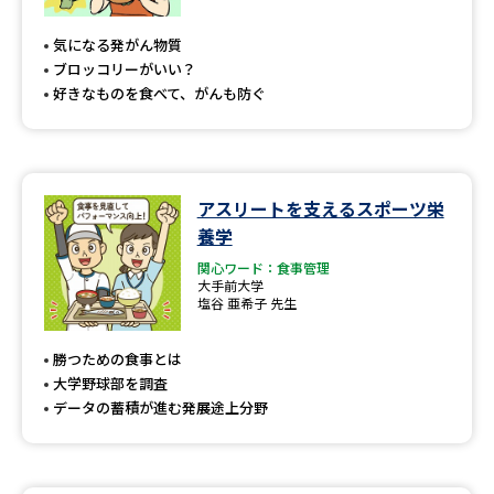
専門学校の資料請求
大学院の資料請求
気になる発がん物質
大学入学共通テスト「受験案
留学・進学関連、塾・予備校
ブロッコリーがいい？
内」の請求
好きなものを食べて、がんも防ぐ
大学入学共通テスト「受験上の
高等学校卒業程度認定試験
配慮案内」の請求
幼稚園教員資格認定試験
小学校教員資格認定試験
アスリートを支えるスポーツ栄
養学
高等学校（情報）教員資格認定
試験
関心ワード：食事管理
大手前大学
塩谷 亜希子 先生
大学研究
大学検索
勝つための食事とは
大学野球部を調査
データの蓄積が進む発展途上分野
大学で学べる内容や特徴を調べる
国際・グローバルに強い大学特
新増設大学・学部・学科特集
集