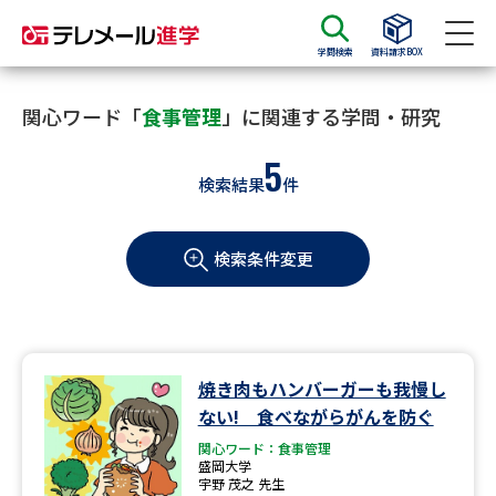
学問検索
資料請求BOX
資料請求
資料検索
関心ワード「
食事管理
」に関連する学問・研究
5
検索結果
件
大学・短大の資料種類から請求
検索条件変更
大学パンフ
学部・学科パンフ
総合型選抜・学校推薦型選抜 募
大学入学共通テスト利用選抜の
集要項＆願書
募集要項＆願書
過去問題集
焼き肉もハンバーガーも我慢し
ない! 食べながらがんを防ぐ
大学・短大以外の資料から請求
関心ワード：食事管理
盛岡大学
宇野 茂之 先生