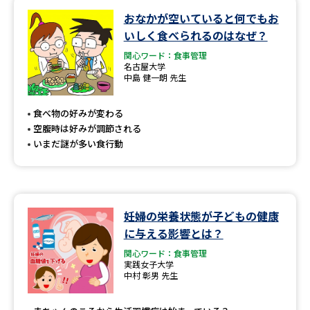
おなかが空いていると何でもお
データサイエンス特集
奨学金・特待生制度特集
いしく食べられるのはなぜ？
関心ワード：食事管理
デジタルパンフレット
進路の３択
名古屋大学
中島 健一朗 先生
新学年スタート号特集ページ
新学年スタート号特集ページ
（高3生用）
（高2生用）
食べ物の好みが変わる
空腹時は好みが調節される
SELFBRAND特集ページ
いまだ謎が多い食行動
オープンキャンパスなどを調べる
妊婦の栄養状態が子どもの健康
オープンキャンパス検索
実施プログラムから探す
に与える影響とは？
関心ワード：食事管理
来場型・Web型イベント特集
夢ナビライブ
実践女子大学
中村 彰男 先生