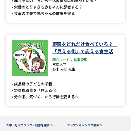
受験準備
資料検索
赤ちゃんのころから生活習慣病は始まっている？
栄養のとりすぎも赤ちゃんに影響する？
食事の工夫で赤ちゃんの健康を守る
志望校・出願校を調べる
併願校選び
受験スケジュールを立てよう
野菜をどれだけ食べている？
「見える化」で変える食生活
先輩が入学を決めた理由
テレメール全国一斉進学調査
関心ワード：食事管理
常葉大学
野末 みほ 先生
新生活お役立ちガイド
成長期の子どもの栄養
野菜摂取量を「見える化」
学問発見
学問検索
分かる、気づく、から行動を変えるへ
大学で学びたい学問発見
大学・短大のパンフ・願書を請求 ＞
オープンキャンパス検索 ＞