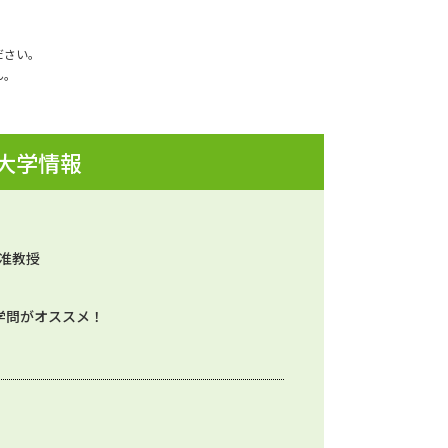
ださい。
ん。
 大学情報
 准教授
学問がオススメ！