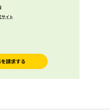
報
式サイト
料を請求する