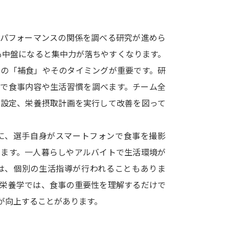
SELFBRAND特集ページ
とパフォーマンスの関係を調べる研究が進めら
オープンキャンパスなどを調
も中盤になると集中力が落ちやすくなります。
オープンキャンパス検索
実施プログラ
中の「補食」やそのタイミングが重要です。研
来場型・Web型イベント特集
夢ナビ
査で食事内容や生活習慣を調べます。チーム全
を設定、栄養摂取計画を実行して改善を図って
受験準備
に、選手自身がスマートフォンで食事を撮影
います。一人暮らしやアルバイトで生活環境が
志望校・出願校を調べる
は、個別の生活指導が行われることもありま
ツ栄養学では、食事の重要性を理解するだけで
併願校選び
受験スケジュールを立てよ
が向上することがあります。
テレメール全国一斉進学調査
新生活お