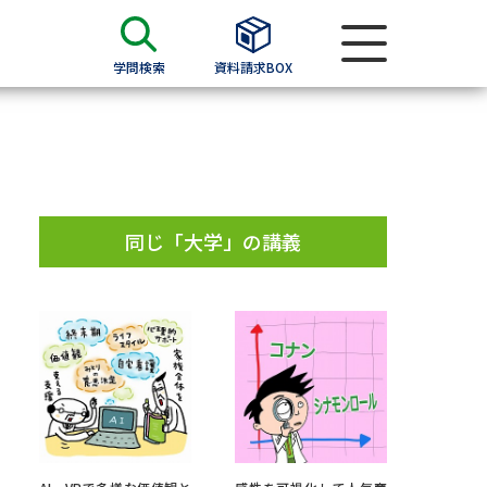
学問検索
資料請求BOX
資料検索
求
同じ「大学」の講義
願書
＆願書
過去問題集
求
留学・進学関連、塾・予備校