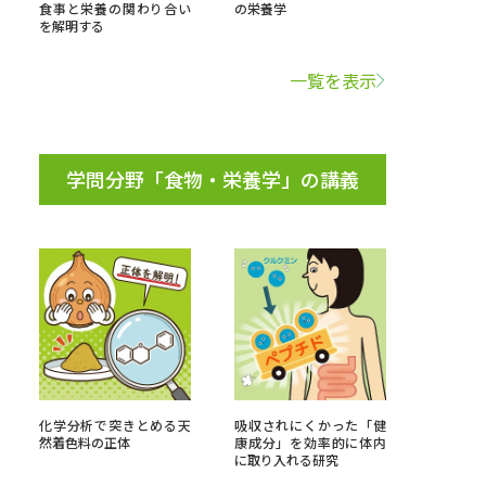
食事と栄養の関わり合い
の栄養学
を解明する
学問検索
一覧を表示
学問分野「食物・栄養学」の講義
野解説
学問の教科書
夢ナビライブ
いて
このサイトについて
・発送状況の確認
テレメール
お支払いサイト
化学分析で突きとめる天
吸収されにくかった「健
問合せ先
テレメール進学カタログ
訂正のご案内
然着色料の正体
康成分」を効率的に体内
に取り入れる研究