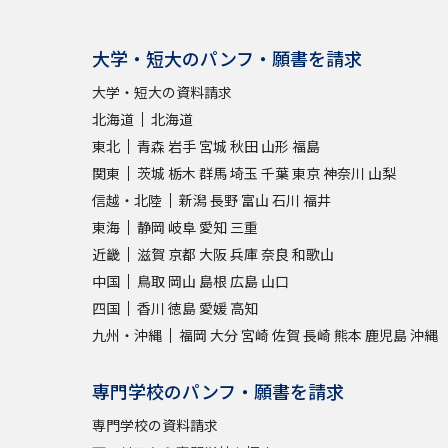
大学・短大のパンフ・願書を請求
大学・短大の資料請求
北海道
北海道
東北
青森
岩手
宮城
秋田
山形
福島
関東
茨城
栃木
群馬
埼玉
千葉
東京
神奈川
山梨
信越・北陸
新潟
長野
富山
石川
福井
東海
静岡
岐阜
愛知
三重
近畿
滋賀
京都
大阪
兵庫
奈良
和歌山
中国
鳥取
岡山
島根
広島
山口
四国
香川
徳島
愛媛
高知
九州・沖縄
福岡
大分
宮崎
佐賀
長崎
熊本
鹿児島
沖縄
専門学校のパンフ・願書を請求
専門学校の資料請求