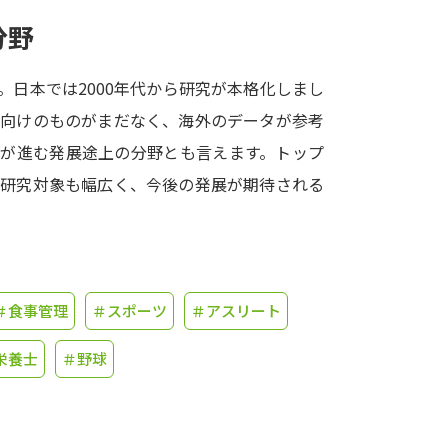
分野
学問発見
日本では2000年代から研究が本格化しまし
ト向けのものがまだなく、海外のデータが参考
大学で学びたい学問発見
積が進む発展途上の分野とも言えます。トップ
学問のミニ講義「夢ナビ講義」
学問分
で研究対象も幅広く、今後の発展が期待される
ユーザーサポート
＃食事管理
＃スポーツ
＃アスリート
Ｑ＆Ａ よくあるご質問
大学進学IDにつ
栄養士
＃野球
資料の料金の
お支払いについて
受付内容
個人情報取扱規定
特定商取引表記
お
受験情報リンク