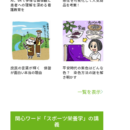
AI、VRで多様な価値観と
感性を可視化して人気商
患者への理解を深める看
品を考案！
護教育を
」の請求
高等学校卒業程度認定試験
格認定試験
大学検索
庶民の言葉が輝く 俳諧
平安時代の紫色はどんな
が面白い本当の理由
色？ 染色方法の謎を解
き明かす
べる
一覧を表示
ローバルに強い大学特集
制度特集
デジタルパンフレット
ジ（高3生用）
関心ワード「スポーツ栄養学」の講
義
）