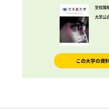
学校情
大学公
この大学の資