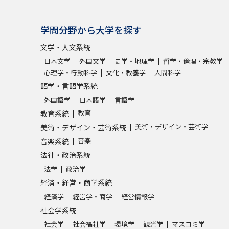
学問分野から大学を探す
文学・人文系統
日本文学
外国文学
史学・地理学
哲学・倫理・宗教学
心理学・行動科学
文化・教養学
人間科学
語学・言語学系統
外国語学
日本語学
言語学
教育
教育系統
美術・デザイン・芸術学
美術・デザイン・芸術系統
音楽
音楽系統
法律・政治系統
法学
政治学
経済・経営・商学系統
経済学
経営学・商学
経営情報学
社会学系統
社会学
社会福祉学
環境学
観光学
マスコミ学