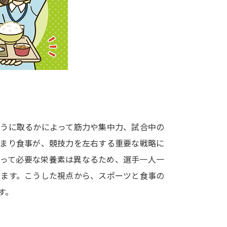
大学入学共通テスト「受験案内」の請求
大学入学共通テスト「受験上の配慮案内
幼稚園教員資格認定試験
小学校教員資
高等学校（情報）教員資格認定試験
大学研究
ように取るかによって筋力や集中力、試合中の
大学で学べる内容や特徴を調
つまり食事が、競技力を左右する重要な戦略に
よって必要な栄養素は異なるため、選手一人一
新増設大学・学部・学科特集
国際・グ
ります。こうした視点から、スポーツと食事の
データサイエンス特集
奨学金・特待生
す。
進路の３択
新学年スタート号特集ペー
新学年スタート号特集ページ（高2生用