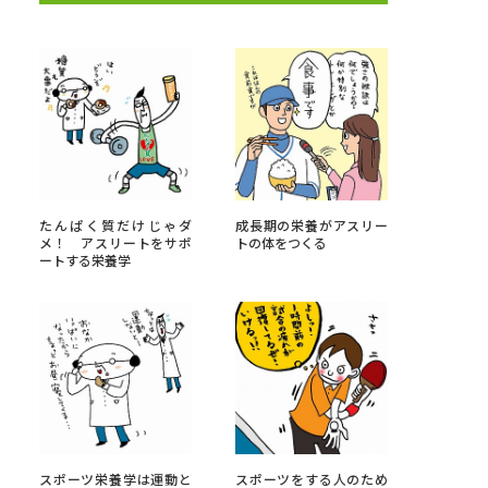
べる
ムから探す
ライブ
たんぱく質だけじゃダ
成長期の栄養がアスリー
メ！ アスリートをサポ
トの体をつくる
ートする栄養学
資料検索
う
先輩が入学を決めた理由
役立ちガイド
スポーツ栄養学は運動と
スポーツをする人のため