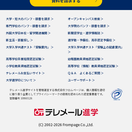
資料を請求する
データサイエンス特集
奨学金・特待生制度特集
大学・短大のパンフ・願書を請求 ＞
オープンキャンパス検索 ＞
専門学校のパンフ・願書を請求 ＞
大学院のパンフ・願書を請求 ＞
デジタルパンフレット
進路の３択
外国大学日本校・留学関連機関 ＞
新聞奨学会・進学情報誌 ＞
新生活・部屋探し ＞
進学塾・予備校、高卒認定予備校 ＞
新学年スタート号特集ページ
新学年スタート号特集ページ
（高3生用）
（高2生用）
大学入学共通テスト「受験案内」 ＞
大学入学共通テスト「受験上の配慮案内」
＞
高等学校卒業程度認定試験 ＞
幼稚園教員資格認定試験 ＞
SELFBRAND特集ページ
小学校教員資格認定試験 ＞
高等学校（情報）教員資格認定試験 ＞
テレメールお支払いサイト ＞
Ｑ＆Ａ よくあるご質問 ＞
オープンキャンパスなどを調べる
大学進学IDについて ＞
ユーザーサポート ＞
テレメール進学サイトを管理運営する株式会社フロムページは、個人情報を適切
オープンキャンパス検索
実施プログラムから探す
に取り扱う企業としてプライバシーマークの使用を認められた認定事業者です。
登録番号 10860126
来場型・Web型イベント特集
夢ナビライブ
(C) 2002-2026 Frompage.Co.,Ltd.