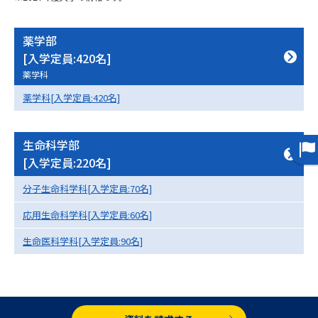
専門学校の資料請求
大学院の資料請求
大学入学共通テスト「受験案
薬学部
留学・進学関連、塾・予備校
内」の請求
[入学定員:420名]
大学入学共通テスト「受験上の
薬学科
高等学校卒業程度認定試験
配慮案内」の請求
薬学科[入学定員:420名]
幼稚園教員資格認定試験
小学校教員資格認定試験
生命科学部
高等学校（情報）教員資格認定
[入学定員:220名]
試験
分子生命科学科[入学定員:70名]
大学研究
大学検索
応用生命科学科[入学定員:60名]
生命医科学科[入学定員:90名]
大学で学べる内容や特徴を調べる
国際・グローバルに強い大学特
新増設大学・学部・学科特集
集