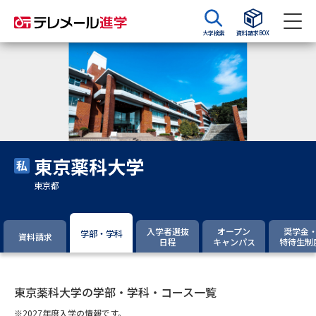
大学検索
資料請求BOX
資料請求
資料検索
大学・短大の資料種類から請求
東京薬科大学
大学パンフ
学部・学科パンフ
東京都
総合型選抜・学校推薦型選抜 募
大学入学共通テスト利用選抜の
集要項＆願書
募集要項＆願書
入学者選抜
オープン
奨学金
学部・学科
資料請求
日程
キャンパス
特待生制
過去問題集
大学・短大以外の資料から請求
東京薬科大学の学部・学科・コース一覧
※2027年度入学の情報です。