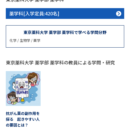
専門学校の資料請求
大学院の資料請求
薬学科[入学定員:420名]
大学入学共通テスト「受験案
留学・進学関連、塾・予備校
内」の請求
大学入学共通テスト「受験上の
東京薬科大学 薬学部 薬学科で学べる学問分野
高等学校卒業程度認定試験
配慮案内」の請求
化学 / 生物学 / 薬学
幼稚園教員資格認定試験
小学校教員資格認定試験
高等学校（情報）教員資格認定
東京薬科大学 薬学部 薬学科の教員による学問・研究
試験
大学研究
大学検索
大学で学べる内容や特徴を調べる
抗がん薬の副作用を
探る 起きやすい人
国際・グローバルに強い大学特
の要因とは？
新増設大学・学部・学科特集
集