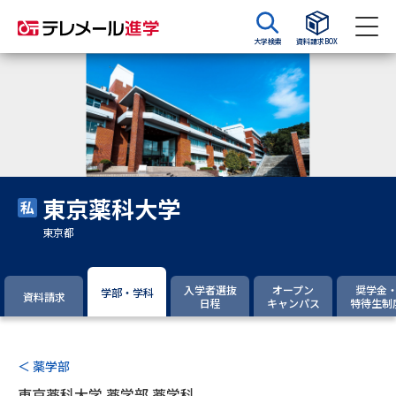
大学検索
資料請求BOX
資料請求
資料検索
大学・短大の資料種類から請求
東京薬科大学
大学パンフ
学部・学科パンフ
東京都
総合型選抜・学校推薦型選抜 募
大学入学共通テスト利用選抜の
集要項＆願書
募集要項＆願書
入学者選抜
オープン
奨学金
学部・学科
資料請求
日程
キャンパス
特待生制
過去問題集
大学・短大以外の資料から請求
＜ 薬学部
東京薬科大学 薬学部 薬学科