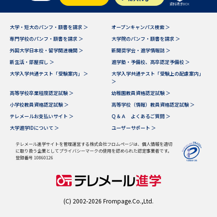
学問のミニ講義「夢ナビ講義」
学問分野解説
資料請求BOX
大学・短大のパンフ・願書を請求 ＞
オープンキャンパス検索 ＞
学問の教科書
夢ナビライブ
専門学校のパンフ・願書を請求 ＞
大学院のパンフ・願書を請求 ＞
外国大学日本校・留学関連機関 ＞
新聞奨学会・進学情報誌 ＞
ユーザーサポート
新生活・部屋探し ＞
進学塾・予備校、高卒認定予備校 ＞
大学入学共通テスト「受験案内」 ＞
大学入学共通テスト「受験上の配慮案内」
＞
Ｑ＆Ａ よくあるご質問
大学進学IDについて
高等学校卒業程度認定試験 ＞
幼稚園教員資格認定試験 ＞
小学校教員資格認定試験 ＞
高等学校（情報）教員資格認定試験 ＞
資料の料金の
受付内容・発送状況の確認
お支払いについて
テレメールお支払いサイト ＞
Ｑ＆Ａ よくあるご質問 ＞
大学進学IDについて ＞
ユーザーサポート ＞
テレメール
個人情報取扱規定
お支払いサイト
テレメール進学サイトを管理運営する株式会社フロムページは、個人情報を適切
に取り扱う企業としてプライバシーマークの使用を認められた認定事業者です。
テレメール進学カタログ
登録番号 10860126
特定商取引表記
訂正のご案内
(C) 2002-2026 Frompage.Co.,Ltd.