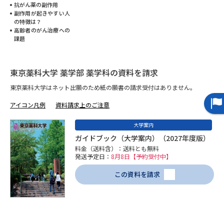
抗がん薬の副作用
副作用が起きやすい人
データサイエンス特集
奨学金・特待生制度特集
の特徴は？
高齢者のがん治療への
課題
デジタルパンフレット
進路の３択
新学年スタート号特集ページ
東京薬科大学 薬学部 薬学科の資料を請求
新学年スタート号特集ページ
（高3生用）
（高2生用）
東京薬科大学はネット出願のため紙の願書の請求受付はありません。
SELFBRAND特集ページ
アイコン凡例
資料請求上のご注意
大学案内
オープンキャンパスなどを調べる
ガイドブック（大学案内）（2027年度版）
料金（送料含）：送料とも無料
オープンキャンパス検索
実施プログラムから探す
発送予定日：
8月8日【予約受付中】
この資料を請求
来場型・Web型イベント特集
夢ナビライブ