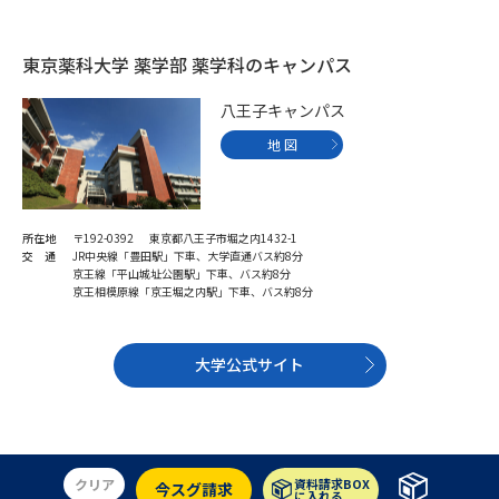
受験準備
資料検索
東京薬科大学 薬学部 薬学科のキャンパス
志望校・出願校を調べる
八王子キャンパス
地 図
併願校選び
受験スケジュールを立てよう
先輩が入学を決めた理由
テレメール全国一斉進学調査
所在地
〒192-0392 東京都八王子市堀之内1432-1
交 通
JR中央線「豊田駅」下車、大学直通バス約8分
新生活お役立ちガイド
京王線「平山城址公園駅」下車、バス約8分
京王相模原線「京王堀之内駅」下車、バス約8分
学問発見
学問検索
大学公式サイト
大学で学びたい学問発見
クリア
資料請求BOX
今スグ請求
に入れる