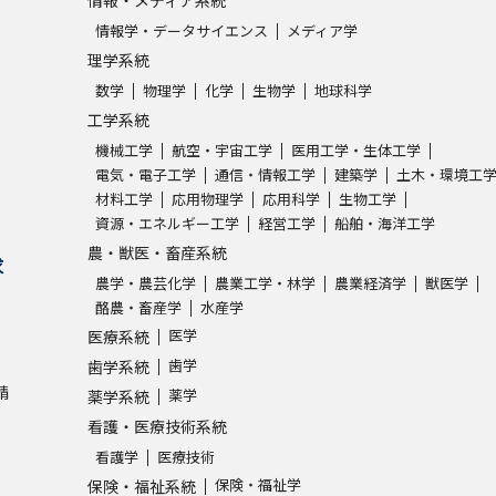
情報学・データサイエンス
メディア学
理学系統
数学
物理学
化学
生物学
地球科学
工学系統
機械工学
航空・宇宙工学
医用工学・生体工学
電気・電子工学
通信・情報工学
建築学
土木・環境工
材料工学
応用物理学
応用科学
生物工学
資源・エネルギー工学
経営工学
船舶・海洋工学
農・獣医・畜産系統
求
農学・農芸化学
農業工学・林学
農業経済学
獣医学
酪農・畜産学
水産学
医学
医療系統
歯学
歯学系統
請
薬学
薬学系統
看護・医療技術系統
看護学
医療技術
保険・福祉学
保険・福祉系統