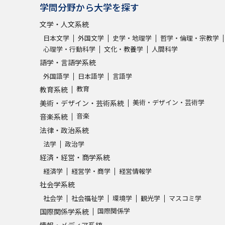
学問分野から大学を探す
文学・人文系統
日本文学
外国文学
史学・地理学
哲学・倫理・宗教学
心理学・行動科学
文化・教養学
人間科学
語学・言語学系統
外国語学
日本語学
言語学
教育
教育系統
美術・デザイン・芸術学
美術・デザイン・芸術系統
音楽
音楽系統
法律・政治系統
法学
政治学
経済・経営・商学系統
経済学
経営学・商学
経営情報学
社会学系統
社会学
社会福祉学
環境学
観光学
マスコミ学
国際関係学
国際関係学系統
情報・メディア系統