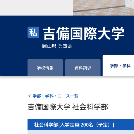
吉備国際大学
岡山県 兵庫県
学部・学科
学校情報
資料請求
＜ 学部・学科・コース一覧
吉備国際大学 社会科学部
社会科学部[入学定員:200名（予定）]