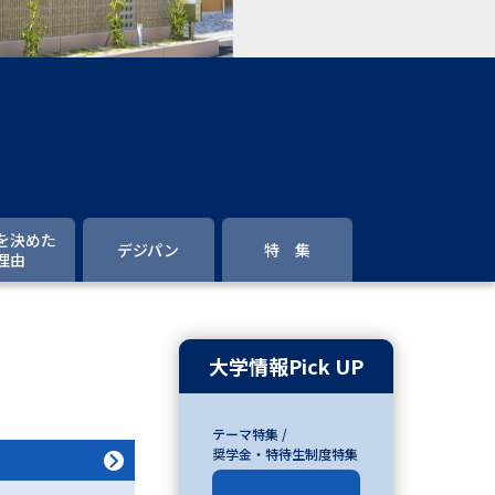
」の請求
高等学校卒業程度認定試験
格認定試験
大学検索
を決めた
デジパン
特 集
理由
べる
ローバルに強い大学特集
大学情報Pick UP
制度特集
デジタルパンフレット
テーマ特集 /
ジ（高3生用）
奨学金・特待生制度特集
）