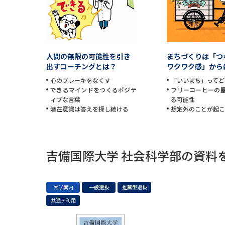
人間の無限の可能性を引き
まちづくりは「つ
出すコーチングとは？
ワクワク感」から
心のブレーキをなくす
「いいまち」ってど
できるマインドをつくるポジテ
フリーコーヒーの
ィブな言葉
る可能性
潜在意識は答えを探し続ける
想定外のことが起
吉備国際大学 社会科学部の資料
大学案内
一般選抜
推薦型選抜
共通テ利用