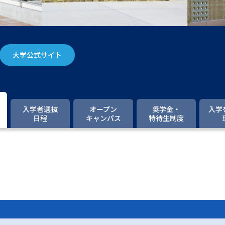
大学入学共通テスト「受験案内」の請求
大学入学共通テスト「受験上の配慮案内
幼稚園教員資格認定試験
小学校教員資
大学公式サイト
高等学校（情報）教員資格認定試験
大学研究
入学者選抜
オープン
奨学金・
入学
日程
キャンパス
特待生制度
大学で学べる内容や特徴を調
新増設大学・学部・学科特集
国際・グ
データサイエンス特集
奨学金・特待生
進路の３択
新学年スタート号特集ペー
新学年スタート号特集ページ（高2生用