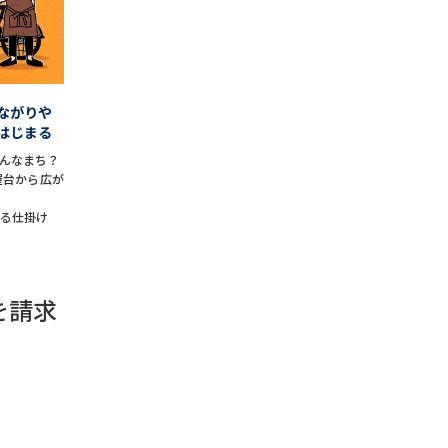
学問発見
ながりや
大学で学びたい学問発見
はじまる
んなまち？
学問のミニ講義「夢ナビ講義」
学問分
屋台から広が
こる仕掛け
ユーザーサポート
を請求
Ｑ＆Ａ よくあるご質問
大学進学IDにつ
資料の料金の
お支払いについて
受付内容
個人情報取扱規定
特定商取引表記
お
受験情報リンク