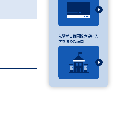
べる
先輩が吉備国際大学に入
ムから探す
学を決めた理由
ライブ
資料検索
う
先輩が入学を決めた理由
役立ちガイド