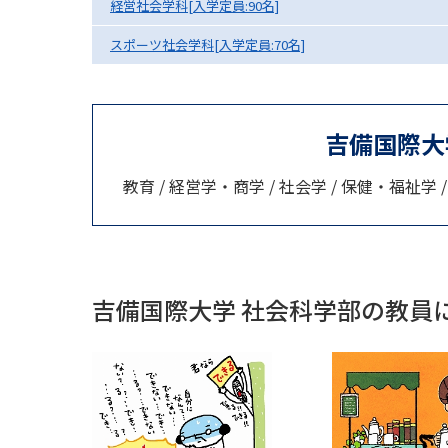
経営社会学科[入学定員:90名]
スポーツ社会学科[入学定員:70名]
吉備国際大
教育 / 経営学・商学 / 社会学 / 保健・福祉学
吉備国際大学 社会科学部の教員