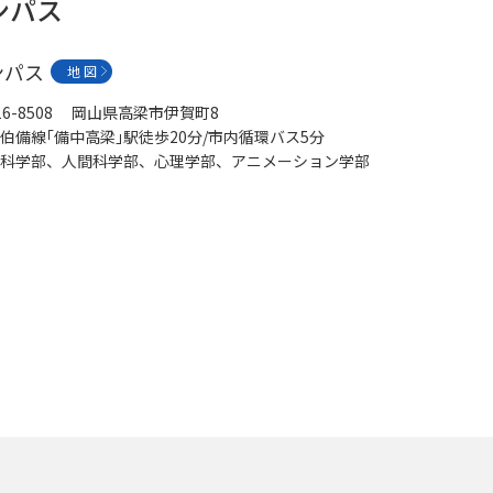
ンパス
ンパス
地 図
16-8508 岡山県高梁市伊賀町8
伯備線｢備中高梁｣駅徒歩20分/市内循環バス5分
科学部、人間科学部、心理学部、アニメーション学部