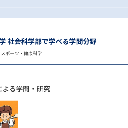
SELFBRAND特集ページ
オープンキャンパスなどを調
オープンキャンパス検索
実施プログラ
学 社会科学部で学べる学問分野
来場型・Web型イベント特集
夢ナビ
 / スポーツ・健康科学
受験準備
による学問・研究
志望校・出願校を調べる
併願校選び
受験スケジュールを立てよ
テレメール全国一斉進学調査
新生活お