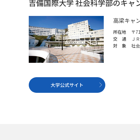
吉備国際大学 社会科学部のキャ
高梁キャ
所在地
〒7
交 通
ＪＲ
対 象
社会
大学公式サイト