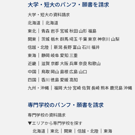
大学・短大のパンフ・願書を請求
大学・短大の資料請求
北海道
北海道
東北
青森
岩手
宮城
秋田
山形
福島
関東
茨城
栃木
群馬
埼玉
千葉
東京
神奈川
山梨
信越・北陸
新潟
長野
富山
石川
福井
東海
静岡
岐阜
愛知
三重
近畿
滋賀
京都
大阪
兵庫
奈良
和歌山
中国
鳥取
岡山
島根
広島
山口
四国
香川
徳島
愛媛
高知
九州・沖縄
福岡
大分
宮崎
佐賀
長崎
熊本
鹿児島
沖縄
専門学校のパンフ・願書を請求
専門学校の資料請求
▼エリアから専門学校を探す
北海道
東北
関東
信越・北陸
東海