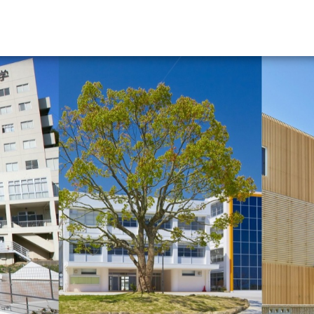
資料請求
大学・短大の資料種類から請
大学パンフ
学部・学科パンフ
総合型選抜・学校推薦型選抜 募集要項＆
大学入学共通テスト利用選抜の募集要項
大学・短大以外の資料から請
専門学校の資料請求
大学院の資料請求