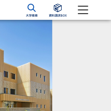
大学検索
資料請求BOX
資料検索
求
願書
＆願書
過去問題集
求
留学・進学関連、塾・予備校