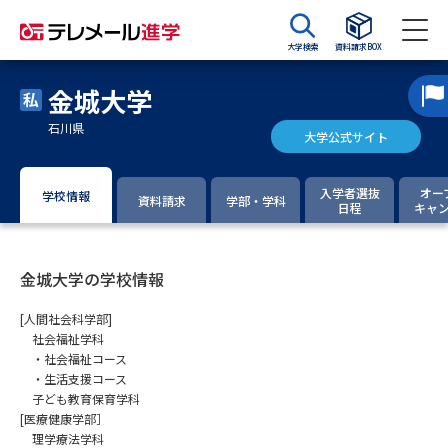
大学検索
資料請求BOX
金城大学
資料請求
資料検索
石川県
大学公式サイト
大学・短大の資料種類から請求
入学者選抜
オー
学校情報
資料請求
学部・学科
日程
キャ
大学パンフ
学部・学科パンフ
金城大学の学校情報
総合型選抜・学校推薦型選抜 募
大学入学共通テスト利用選抜の
集要項＆願書
募集要項＆願書
[人間社会科学部]
社会福祉学科
過去問題集
・社会福祉コース
・生活支援コース
大学・短大以外の資料から請求
子ども教育保育学科
[医療健康学部］
理学療法学科