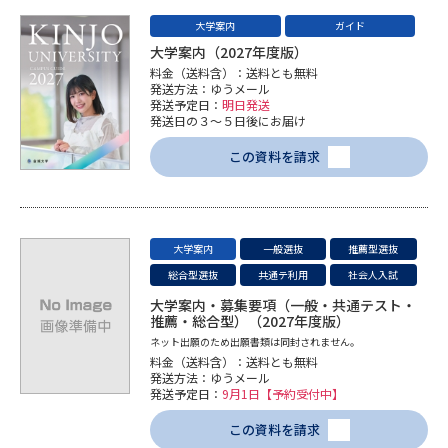
学問のミニ講義「夢ナビ講義」
学問分野解説
大学案内
ガイド
大学案内（2027年度版）
学問の教科書
夢ナビライブ
料金（送料含）：送料とも無料
発送方法：ゆうメール
発送予定日：
明日発送
ユーザーサポート
発送日の３～５日後にお届け
この資料を請求
Ｑ＆Ａ よくあるご質問
大学進学IDについて
資料の料金の
受付内容・発送状況の確認
お支払いについて
大学案内
一般選抜
推薦型選抜
テレメール
総合型選抜
共通テ利用
社会人入試
個人情報取扱規定
お支払いサイト
大学案内・募集要項（一般・共通テスト・
推薦・総合型）（2027年度版）
テレメール進学カタログ
特定商取引表記
ネット出願のため出願書類は同封されません。
訂正のご案内
料金（送料含）：送料とも無料
発送方法：ゆうメール
発送予定日：
9月1日【予約受付中】
この資料を請求