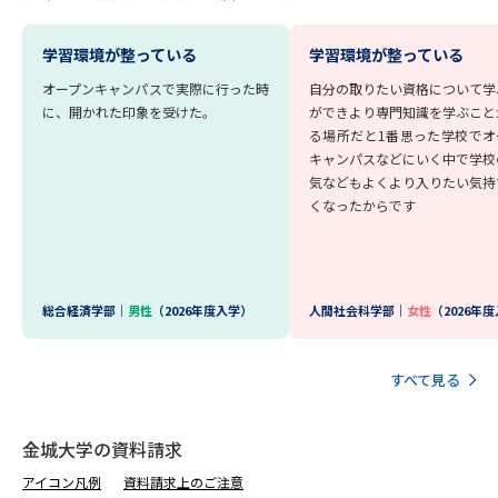
受験準備
資料検索
学習環境が整っている
学習環境が整っている
志望校・出願校を調べる
オープンキャンパスで実際に行った時
自分の取りたい資格について学
に、開かれた印象を受けた。
ができより専門知識を学ぶこと
る場所だと1番思った学校でオ
併願校選び
受験スケジュールを立てよう
キャンパスなどにいく中で学校
気などもよくより入りたい気持
くなったからです
先輩が入学を決めた理由
テレメール全国一斉進学調査
新生活お役立ちガイド
総合経済学部｜
男性
（2026年度入学）
人間社会科学部｜
女性
（2026年
学問発見
学問検索
すべて見る
大学で学びたい学問発見
金城大学の資料請求
アイコン凡例
資料請求上のご注意