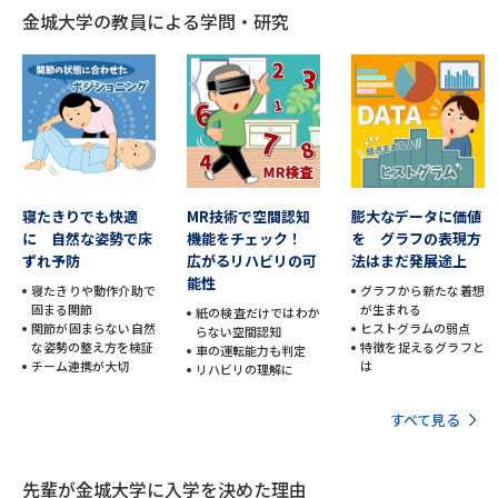
金城大学の教員による学問・研究
データサイエンス特集
奨学金・特待生制度特集
デジタルパンフレット
進路の３択
新学年スタート号特集ページ
新学年スタート号特集ページ
（高3生用）
（高2生用）
寝たきりでも快適
MR技術で空間認知
膨大なデータに価値
SELFBRAND特集ページ
に 自然な姿勢で床
機能をチェック！
を グラフの表現方
ずれ予防
広がるリハビリの可
法はまだ発展途上
能性
オープンキャンパスなどを調べる
寝たきりや動作介助で
グラフから新たな着想
固まる関節
が生まれる
紙の検査だけではわか
関節が固まらない自然
ヒストグラムの弱点
らない空間認知
オープンキャンパス検索
実施プログラムから探す
な姿勢の整え方を検証
特徴を捉えるグラフと
車の運転能力も判定
チーム連携が大切
は
リハビリの理解に
来場型・Web型イベント特集
夢ナビライブ
すべて見る
先輩が金城大学に入学を決めた理由