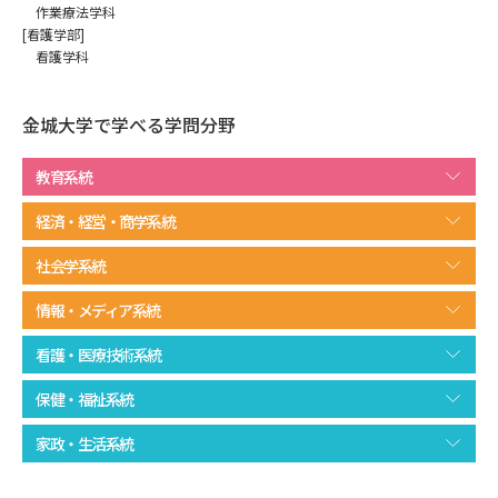
専門学校の資料請求
大学院の資料請求
作業療法学科
[看護学部]
大学入学共通テスト「受験案
看護学科
留学・進学関連、塾・予備校
内」の請求
大学入学共通テスト「受験上の
金城大学で学べる学問分野
高等学校卒業程度認定試験
配慮案内」の請求
教育系統
幼稚園教員資格認定試験
小学校教員資格認定試験
経済・経営・商学系統
高等学校（情報）教員資格認定
試験
社会学系統
情報・メディア系統
大学研究
大学検索
看護・医療技術系統
保健・福祉系統
大学で学べる内容や特徴を調べる
家政・生活系統
国際・グローバルに強い大学特
新増設大学・学部・学科特集
集