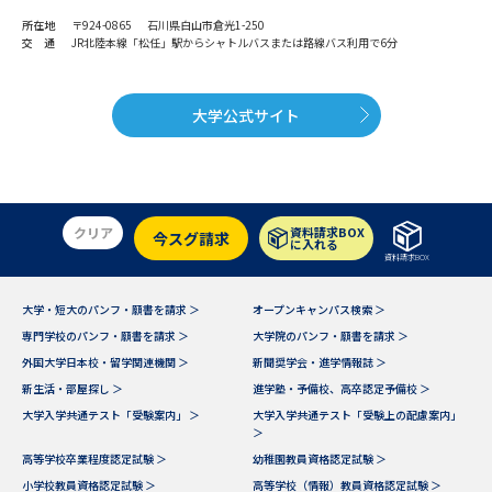
所在地
〒924-0865 石川県白山市倉光1-250
交 通
JR北陸本線「松任」駅からシャトルバスまたは路線バス利用で6分
大学公式サイト
クリア
資料請求BOX
今スグ請求
に入れる
資料請求BOX
大学・短大のパンフ・願書を請求 ＞
オープンキャンパス検索 ＞
専門学校のパンフ・願書を請求 ＞
大学院のパンフ・願書を請求 ＞
外国大学日本校・留学関連機関 ＞
新聞奨学会・進学情報誌 ＞
新生活・部屋探し ＞
進学塾・予備校、高卒認定予備校 ＞
大学入学共通テスト「受験案内」 ＞
大学入学共通テスト「受験上の配慮案内」
＞
高等学校卒業程度認定試験 ＞
幼稚園教員資格認定試験 ＞
小学校教員資格認定試験 ＞
高等学校（情報）教員資格認定試験 ＞