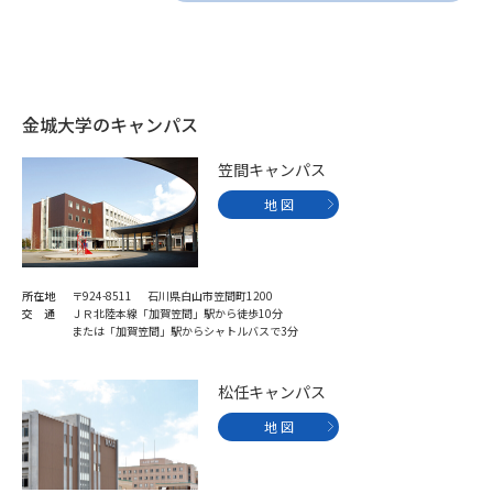
金城大学のキャンパス
笠間キャンパス
地 図
所在地
〒924-8511 石川県白山市笠間町1200
交 通
ＪＲ北陸本線「加賀笠間」駅から徒歩10分
または「加賀笠間」駅からシャトルバスで3分
松任キャンパス
地 図