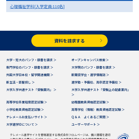
心理福祉学科[入学定員:110名]
データサイエンス特集
奨学金・特待生制度特集
デジタルパンフレット
進路の３択
資料を請求する
新学年スタート号特集ページ
新学年スタート号特集ページ
（高3生用）
（高2生用）
大学・短大のパンフ・願書を請求 ＞
オープンキャンパス検索 ＞
SELFBRAND特集ページ
専門学校のパンフ・願書を請求 ＞
大学院のパンフ・願書を請求 ＞
外国大学日本校・留学関連機関 ＞
新聞奨学会・進学情報誌 ＞
オープンキャンパスなどを調べる
新生活・部屋探し ＞
進学塾・予備校、高卒認定予備校 ＞
大学入学共通テスト「受験案内」 ＞
大学入学共通テスト「受験上の配慮案内」
＞
オープンキャンパス検索
実施プログラムから探す
高等学校卒業程度認定試験 ＞
幼稚園教員資格認定試験 ＞
小学校教員資格認定試験 ＞
高等学校（情報）教員資格認定試験 ＞
来場型・Web型イベント特集
夢ナビライブ
テレメールお支払いサイト ＞
Ｑ＆Ａ よくあるご質問 ＞
大学進学IDについて ＞
ユーザーサポート ＞
テレメール進学サイトを管理運営する株式会社フロムページは、個人情報を適切