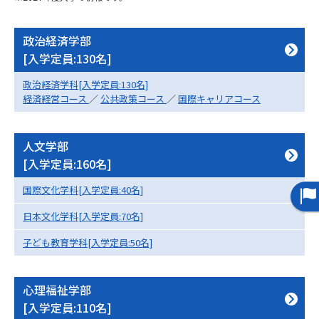
専門学校の資料請求
大学院の資料請求
大学入学共通テスト「受験案
政治経済学部
留学・進学関連、塾・予備校
内」の請求
[入学定員:130名]
大学入学共通テスト「受験上の
高等学校卒業程度認定試験
政治経済学科[入学定員:130名]
配慮案内」の請求
経済経営コース
／
公共政策コース
／
国際キャリアコース
幼稚園教員資格認定試験
小学校教員資格認定試験
人文学部
高等学校（情報）教員資格認定
[入学定員:160名]
試験
国際文化学科[入学定員:40名]
大学研究
大学検索
日本文化学科[入学定員:70名]
子ども教育学科[入学定員:50名]
大学で学べる内容や特徴を調べる
心理福祉学部
国際・グローバルに強い大学特
[入学定員:110名]
新増設大学・学部・学科特集
集