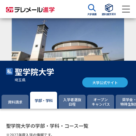
大学検索
資料請求BOX
資料請求
資料検索
大学・短大の資料種類から請求
聖学院大学
大学パンフ
学部・学科パンフ
埼玉県
大学公式サイト
総合型選抜・学校推薦型選抜 募
大学入学共通テスト利用選抜の
集要項＆願書
募集要項＆願書
入学者選抜
オープン
奨学金
学部・学科
資料請求
日程
キャンパス
特待生制
過去問題集
大学・短大以外の資料から請求
聖学院大学の学部・学科・コース一覧
※2027年度入学の情報です。