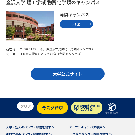
金沢大学 理工学域 物質化学類のキャンパス
角間キャンパス
地 図
所在地
〒920-1192 石川県金沢市角間町（角間キャンパス）
交 通
ＪＲ金沢駅からバスで40分（角間キャンパス）
大学公式サイト
クリア
資料請求BOX
今スグ請求
に入れる
資料請求BOX
大学・短大のパンフ・願書を請求 ＞
オープンキャンパス検索 ＞
専門学校のパンフ・願書を請求 ＞
大学院のパンフ・願書を請求 ＞