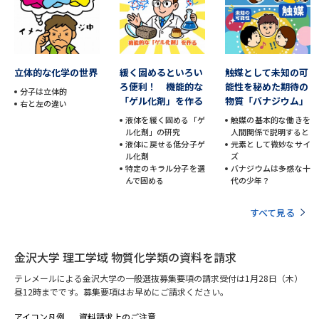
データサイエンス特集
奨学金・特待生制度特集
デジタルパンフレット
進路の３択
立体的な化学の世界
緩く固めるといろい
触媒として未知の可
ろ便利！ 機能的な
能性を秘めた期待の
分子は立体的
「ゲル化剤」を作る
物質「バナジウム」
新学年スタート号特集ページ
新学年スタート号特集ページ
右と左の違い
（高3生用）
（高2生用）
液体を緩く固める「ゲ
触媒の基本的な働きを
ル化剤」の研究
人間関係で説明すると
液体に戻せる低分子ゲ
元素として微妙なサイ
SELFBRAND特集ページ
ル化剤
ズ
特定のキラル分子を選
バナジウムは多感な十
んで固める
代の少年？
オープンキャンパスなどを調べる
すべて見る
オープンキャンパス検索
実施プログラムから探す
金沢大学 理工学域 物質化学類の資料を請求
来場型・Web型イベント特集
夢ナビライブ
テレメールによる金沢大学の一般選抜募集要項の請求受付は1月28日（木）
昼12時までです。募集要項はお早めにご請求ください。
アイコン凡例
資料請求上のご注意