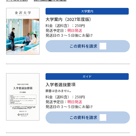
受験準備
資料検索
大学案内
大学案内（2027年度版）
志望校・出願校を調べる
料金（送料含）：250円
発送予定日：
明日発送
発送日の３～５日後にお届け
併願校選び
受験スケジュールを立てよう
この資料を請求
先輩が入学を決めた理由
テレメール全国一斉進学調査
新生活お役立ちガイド
ガイド
入学者選抜要項
願書は含みません。
料金（送料含）：250円
学問発見
学問検索
発送予定日：
明日発送
発送日の３～５日後にお届け
この資料を請求
大学で学びたい学問発見