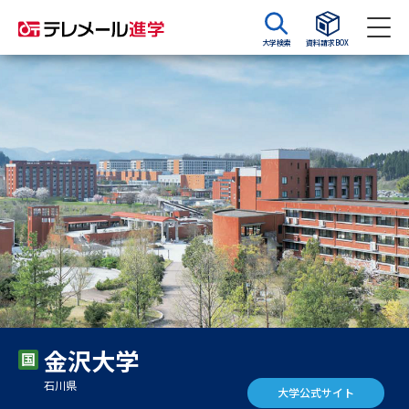
大学検索
資料請求BOX
資料請求
資料検索
大学・短大の資料種類から請求
大学パンフ
学部・学科パンフ
総合型選抜・学校推薦型選抜 募
大学入学共通テスト利用選抜の
集要項＆願書
募集要項＆願書
過去問題集
金沢大学
大学・短大以外の資料から請求
石川県
大学公式サイト