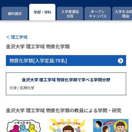
専門学校の資料請求
大学院の資料請求
入学者選抜
オープン
入学を決
学部・学科
資料請求
大学入学共通テスト「受験案
日程
キャンパス
理由
留学・進学関連、塾・予備校
内」の請求
大学入学共通テスト「受験上の
高等学校卒業程度認定試験
配慮案内」の請求
＜ 理工学域
金沢大学 理工学域 物質化学類
幼稚園教員資格認定試験
小学校教員資格認定試験
物質化学類[入学定員:78名]
高等学校（情報）教員資格認定
試験
金沢大学 理工学域 物質化学類で学べる学問分野
化学 / 応用化学
大学研究
大学検索
金沢大学 理工学域 物質化学類の教員による学問・研究
大学で学べる内容や特徴を調べる
国際・グローバルに強い大学特
新増設大学・学部・学科特集
集