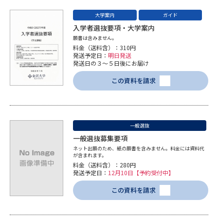
学問のミニ講義「夢ナビ講義」
学問分野解説
大学案内
ガイド
入学者選抜要項・大学案内
学問の教科書
夢ナビライブ
願書は含みません。
料金（送料含）：310円
ユーザーサポート
発送予定日：
明日発送
発送日の３～５日後にお届け
この資料を請求
Ｑ＆Ａ よくあるご質問
大学進学IDについて
資料の料金の
受付内容・発送状況の確認
お支払いについて
一般選抜
テレメール
個人情報取扱規定
一般選抜募集要項
お支払いサイト
ネット出願のため、紙の願書を含みません。料金には資料代
が含まれます。
テレメール進学カタログ
特定商取引表記
料金（送料含）：280円
訂正のご案内
発送予定日：
12月10日【予約受付中】
この資料を請求