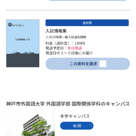
学問のミニ講義「夢ナビ講義」
学問分野解説
学問の教科書
夢ナビライブ
過去問
入試情報集
ユーザーサポート
※2026年度一般入試過去問題
料金（送料含）：180円
発送予定日：
本日発送
Ｑ＆Ａ よくあるご質問
大学進学IDについて
発送日の３～５日後にお届け
この資料を請求
資料の料金の
受付内容・発送状況の確認
お支払いについて
テレメール
個人情報取扱規定
お支払いサイト
テレメール進学カタログ
特定商取引表記
神戸市外国語大学 外国語学部 国際関係学科のキャンパス
訂正のご案内
本学キャンパス
地 図