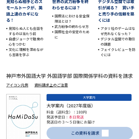
見知らぬ相手とのス
世界の武力紛争を終
デジタル空間では取
モールトークが、英
わらせるには？
引が減る？ 買い手
データサイエンス特集
奨学金・特待生制度特集
語上達のカギにな
と売り手の信頼を築
国際法における安全保
る！
くには
障法とは？
武力紛争の終わらせ方
見知らぬ人とも会話を
アタリ社のゲームはな
デジタルパンフレット
進路の３択
国際社会の安定のため
するのは当たり前
ぜ売れなくなった？
に
自虐ジョークで聴衆の
デジタル空間での取引
新学年スタート号特集ページ
新学年スタート号特集ページ
心をつかむ
の課題
（高3生用）
文化に理解を深めなが
（高2生用）
フェイクレビューを防
ら言語を学ぶ
ぐには
SELFBRAND特集ページ
神戸市外国語大学 外国語学部 国際関係学科の資料を請求
オープンキャンパスなどを調べる
アイコン凡例
資料請求上のご注意
オープンキャンパス検索
実施プログラムから探す
大学案内
大学案内（2027年度版）
料金（送料含）：180円
来場型・Web型イベント特集
夢ナビライブ
発送予定日：
本日発送
発送日の３～５日後にお届け
この資料を請求