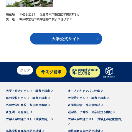
所在地
〒651-2187 兵庫県神戸市西区学園東町9-1
交 通
神戸市営地下鉄学園都市駅より徒歩すぐ
大学公式サイト
クリア
資料請求BOX
今スグ請求
に入れる
資料請求BOX
大学・短大のパンフ・願書を請求 ＞
オープンキャンパス検索 ＞
専門学校のパンフ・願書を請求 ＞
大学院のパンフ・願書を請求 ＞
外国大学日本校・留学関連機関 ＞
新聞奨学会・進学情報誌 ＞
新生活・部屋探し ＞
進学塾・予備校、高卒認定予備校 ＞
大学入学共通テスト「受験案内」 ＞
大学入学共通テスト「受験上の配慮案内」
＞
高等学校卒業程度認定試験 ＞
幼稚園教員資格認定試験 ＞