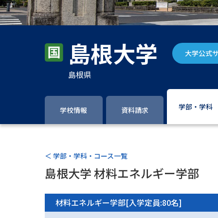
島根大学
大学公式
島根県
学部・学科
学校情報
資料請求
＜ 学部・学科・コース一覧
島根大学 材料エネルギー学部
材料エネルギー学部[入学定員:80名]