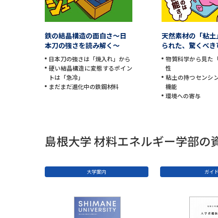
鉄の結晶構造の面白さ～日
天然素材の「粘土
本刀の強さを読み解く～
られた、驚くべき
日本刀の強さは「焼入れ」から
物質科学から見た
硬い結晶構造に変態するポイン
性
トは「急冷」
粘土の持つセンシ
まだまだ進化中の鉄鋼材料
機能
環境への寄与
島根大学 材料エネルギー学部の
大学案内
ガイ