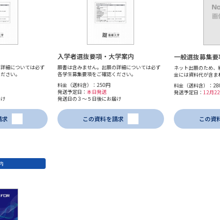
入学者選抜要項・大学案内
一般選抜募集要
の詳細については必ず
願書は含みません。出願の詳細については必ず
ネット出願のため、
ください。
各学生募集要項をご確認ください。
金には資料代が含ま
料金（送料含）：250円
料金（送料含）：28
発送予定日：
本日発送
発送予定日：
12月
届け
発送日の３～５日後にお届け
請求
この資料を請求
この資
内