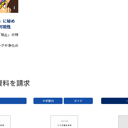
学問発見
」に秘め
可能性
「粘土」の特
大学で学びたい学問発見
ングや浄化の
学問のミニ講義「夢ナビ講義」
学問分
ユーザーサポート
資料を請求
Ｑ＆Ａ よくあるご質問
大学進学IDにつ
ド
大学案内
ガイド
資料の料金の
お支払いについて
受付内容
個人情報取扱規定
特定商取引表記
お
受験情報リンク