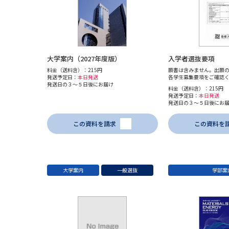
大学案内（2027年度版）
入学者選抜要項
料金（送料含）：215円
願書は含みません。出願
発送予定日：
本日発送
各学生募集要項をご確認
発送日の３～５日後にお届け
料金（送料含）：215円
発送予定日：
本日発送
発送日の３～５日後にお
この資料を請求
この資料を
大学案内
一般選抜
学部案