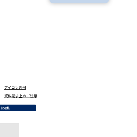
学問検索
野解説
学問の教科書
夢ナビライブ
アイコン凡例
資料請求上のご注意
いて
このサイトについて
一般選抜
・発送状況の確認
テレメール
お支払いサイト
問合せ先
テレメール進学カタログ
訂正のご案内