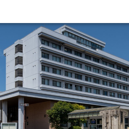
資料請求
大学・短大の資料種類から請
大学パンフ
学部・学科パンフ
総合型選抜・学校推薦型選抜 募集要項＆
大学入学共通テスト利用選抜の募集要項
大学・短大以外の資料から請
専門学校の資料請求
大学院の資料請求