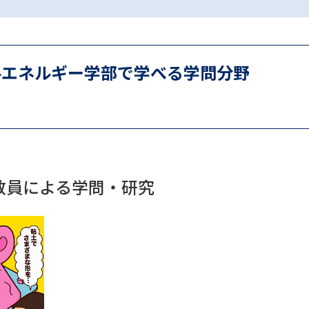
SELFBRAND特集ページ
オープンキャンパスなどを調
料エネルギー学部で学べる学問分野
オープンキャンパス検索
実施プログラ
来場型・Web型イベント特集
夢ナビ
受験準備
教員による学問・研究
志望校・出願校を調べる
併願校選び
受験スケジュールを立てよ
テレメール全国一斉進学調査
新生活お