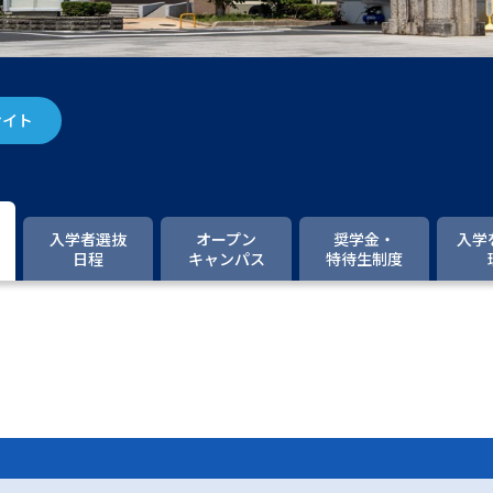
大学入学共通テスト「受験案内」の請求
大学入学共通テスト「受験上の配慮案内
幼稚園教員資格認定試験
小学校教員資
サイト
高等学校（情報）教員資格認定試験
大学研究
入学者選抜
オープン
奨学金・
入学
日程
キャンパス
特待生制度
大学で学べる内容や特徴を調
新増設大学・学部・学科特集
国際・グ
データサイエンス特集
奨学金・特待生
進路の３択
新学年スタート号特集ペー
新学年スタート号特集ページ（高2生用