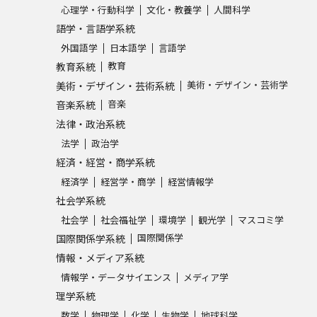
心理学・行動科学
文化・教養学
人間科学
語学・言語学系統
外国語学
日本語学
言語学
教育
教育系統
美術・デザイン・芸術学
美術・デザイン・芸術系統
音楽
音楽系統
法律・政治系統
法学
政治学
経済・経営・商学系統
経済学
経営学・商学
経営情報学
社会学系統
社会学
社会福祉学
環境学
観光学
マスコミ学
国際関係学
国際関係学系統
情報・メディア系統
情報学・データサイエンス
メディア学
理学系統
数学
物理学
化学
生物学
地球科学