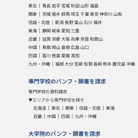
東北
青森
岩手
宮城
秋田
山形
福島
関東
茨城
栃木
群馬
埼玉
千葉
東京
神奈川
山梨
信越・北陸
新潟
長野
富山
石川
福井
東海
静岡
岐阜
愛知
三重
近畿
滋賀
京都
大阪
兵庫
奈良
和歌山
中国
鳥取
岡山
島根
広島
山口
四国
香川
徳島
愛媛
高知
九州・沖縄
福岡
大分
宮崎
佐賀
長崎
熊本
鹿児島
沖縄
専門学校のパンフ・願書を請求
専門学校の資料請求
▼エリアから専門学校を探す
北海道
東北
関東
信越・北陸
東海
近畿
中国
四国
九州・沖縄
大学院のパンフ・願書を請求