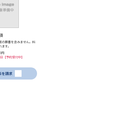
項
紙の願書を含みません。料
れます。
0円
22日【予約受付中】
料を請求