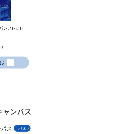
パンフレット
届け
請求
キャンパス
ンパス
地 図