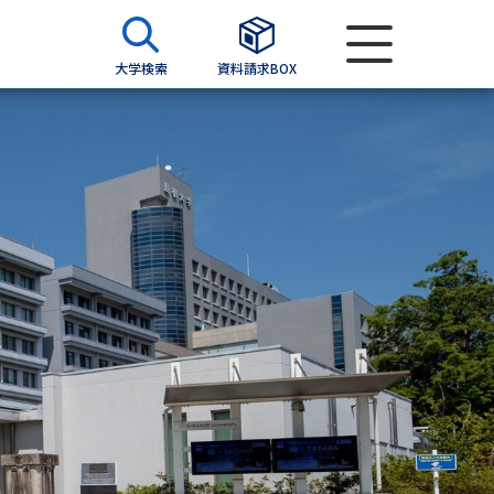
大学検索
資料請求BOX
資料検索
求
願書
＆願書
過去問題集
求
留学・進学関連、塾・予備校