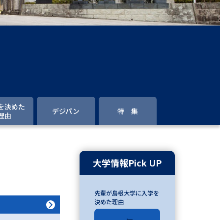
」の請求
高等学校卒業程度認定試験
格認定試験
大学検索
を決めた
デジパン
特 集
理由
べる
ローバルに強い大学特集
大学情報Pick UP
制度特集
デジタルパンフレット
先輩が島根大学に入学を
ジ（高3生用）
決めた理由
）