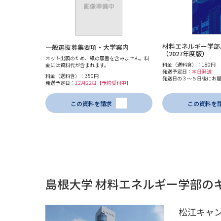
材料エネルギー学部
一般選抜募集要項・大学案内
（2027年度版）
ネット出願のため、紙の願書を含みません。料
料金（送料含）：180円
金には資料代が含まれます。
発送予定日：
本日発送
料金（送料含）：350円
発送日の３～５日後にお
発送予定日：
12月22日【予約受付中】
この資料を請求
この資料を
島根大学 材料エネルギー学部の
松江キャ