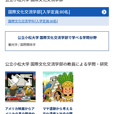
専門学校の資料請求
大学院の資料請求
国際文化交流学部[入学定員:80名]
大学入学共通テスト「受験案
留学・進学関連、塾・予備校
内」の請求
国際文化交流学科[入学定員:80名]
大学入学共通テスト「受験上の
高等学校卒業程度認定試験
配慮案内」の請求
公立小松大学 国際文化交流学部で学べる学問分野
幼稚園教員資格認定試験
小学校教員資格認定試験
観光学 / 国際関係学
高等学校（情報）教員資格認定
試験
公立小松大学 国際文化交流学部の教員による学問・研究
大学研究
大学検索
大学で学べる内容や特徴を調べる
国際・グローバルに強い大学特
アメリカ映画からア
マヤ遺跡から考える
新増設大学・学部・学科特集
集
メリカの真の歴史や
文化遺産と社会の関