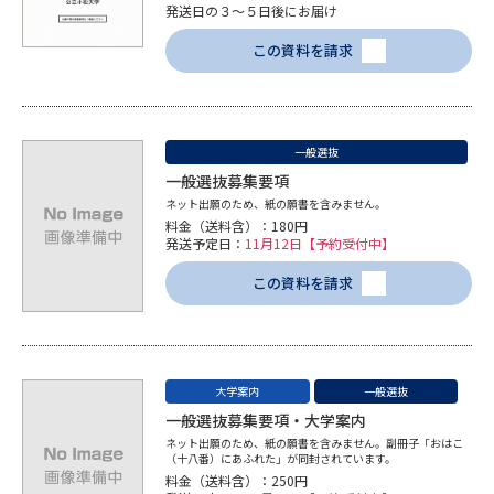
学問のミニ講義「夢ナビ講義」
学問分野解説
発送日の３～５日後にお届け
この資料を請求
学問の教科書
夢ナビライブ
ユーザーサポート
一般選抜
一般選抜募集要項
Ｑ＆Ａ よくあるご質問
大学進学IDについて
ネット出願のため、紙の願書を含みません。
料金（送料含）：180円
資料の料金の
発送予定日：
11月12日【予約受付中】
受付内容・発送状況の確認
お支払いについて
この資料を請求
テレメール
個人情報取扱規定
お支払いサイト
テレメール進学カタログ
特定商取引表記
訂正のご案内
大学案内
一般選抜
一般選抜募集要項・大学案内
ネット出願のため、紙の願書を含みません。副冊子「おはこ
（十八番）にあふれた」が同封されています。
料金（送料含）：250円