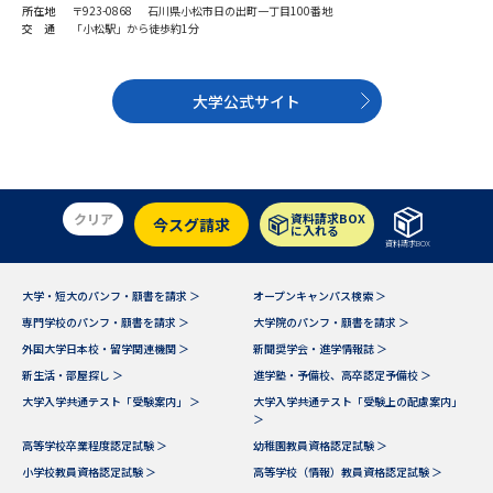
所在地
〒923-0868 石川県小松市日の出町一丁目100番地
交 通
「小松駅」から徒歩約1分
大学公式サイト
クリア
資料請求BOX
今スグ請求
に入れる
資料請求BOX
大学・短大のパンフ・願書を請求 ＞
オープンキャンパス検索 ＞
専門学校のパンフ・願書を請求 ＞
大学院のパンフ・願書を請求 ＞
外国大学日本校・留学関連機関 ＞
新聞奨学会・進学情報誌 ＞
新生活・部屋探し ＞
進学塾・予備校、高卒認定予備校 ＞
大学入学共通テスト「受験案内」 ＞
大学入学共通テスト「受験上の配慮案内」
＞
高等学校卒業程度認定試験 ＞
幼稚園教員資格認定試験 ＞
小学校教員資格認定試験 ＞
高等学校（情報）教員資格認定試験 ＞