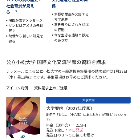
社会背景が見え
係
る！？
データサイエンス特集
奨学金・特待生制度特集
多様な思惑が交錯する
マヤ遺跡
映画が表すメッセージ
置き去りにされた住民
ゾンビはアメリカ先住
デジタルパンフレット
進路の３択
の行動
民？
今を生きる遺跡と観光
映像から新しい知見を
のあり方
得る
新学年スタート号特集ページ
新学年スタート号特集ページ
（高3生用）
（高2生用）
公立小松大学 国際文化交流学部の資料を請求
SELFBRAND特集ページ
テレメールによる公立小松大学の一般選抜募集要項の請求受付は1月28日
（木）昼12時までです。募集要項はお早めにご請求ください。
オープンキャンパスなどを調べる
アイコン凡例
資料請求上のご注意
オープンキャンパス検索
実施プログラムから探す
大学案内
大学案内（2027年度版）
来場型・Web型イベント特集
夢ナビライブ
副冊子「おはこ（十八番）にあふれた」が同封されていま
す。
料金（送料含）：215円
発送予定日：
本日発送
発送日の３～５日後にお届け