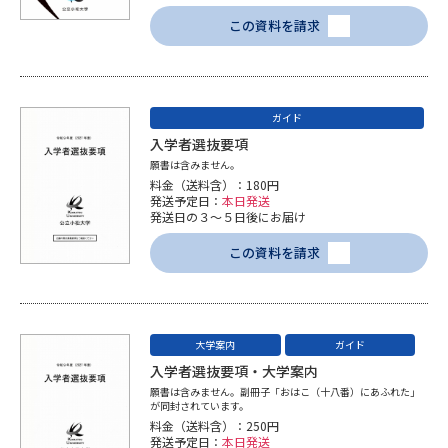
受験準備
資料検索
この資料を請求
志望校・出願校を調べる
ガイド
併願校選び
受験スケジュールを立てよう
入学者選抜要項
願書は含みません。
料金（送料含）：180円
先輩が入学を決めた理由
テレメール全国一斉進学調査
発送予定日：
本日発送
発送日の３～５日後にお届け
新生活お役立ちガイド
この資料を請求
学問発見
学問検索
大学案内
ガイド
入学者選抜要項・大学案内
願書は含みません。副冊子「おはこ（十八番）にあふれた」
大学で学びたい学問発見
が同封されています。
料金（送料含）：250円
発送予定日：
本日発送