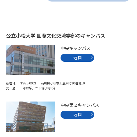
公立小松大学 国際文化交流学部のキャンパス
中央キャンパス
地 図
所在地
〒923-0921 石川県小松市土居原町10番地10
交 通
「小松駅」から徒歩約1分
中央第２キャンパス
地 図