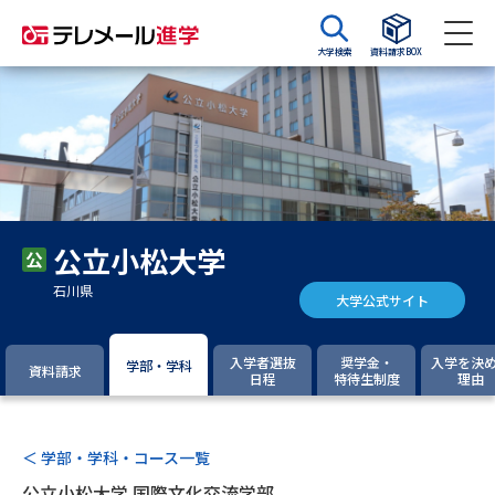
大学検索
資料請求BOX
資料請求
資料検索
大学・短大の資料種類から請求
公立小松大学
大学パンフ
学部・学科パンフ
石川県
大学公式サイト
総合型選抜・学校推薦型選抜 募
大学入学共通テスト利用選抜の
集要項＆願書
募集要項＆願書
入学者選抜
奨学金・
入学を決
学部・学科
資料請求
日程
特待生制度
理由
過去問題集
大学・短大以外の資料から請求
＜ 学部・学科・コース一覧
公立小松大学 国際文化交流学部