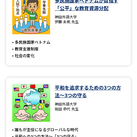
多民族国家ベトナムが目指す
「公平」な教育資源分配
神田外語大学
伊藤 未帆 先生
多民族国家ベトナム
教育支援制度
社会の変化
平和を追求するための3つの方
法〜3つの守る
神田外語大学
阪田 恭代 先生
誰もが主役になるグローバルな時代
平和への3つの方法〜「3つの守る」