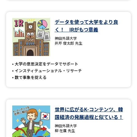
データを使って大学をより良
く！ IRがもつ意義
神田外語大学
井芹 俊太郎 先生
大学の意思決定をデータでサポート
インスティテューショナル・リサーチ
数で事象を捉える
世界に広がるK-コンテンツ、韓
国経済の発展過程と似ている！
神田外語大学
柳 在廣 先生