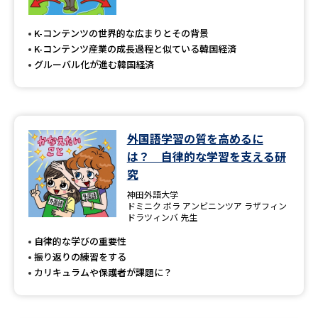
K-コンテンツの世界的な広まりとその背景
K-コンテンツ産業の成長過程と似ている韓国経済
グルーバル化が進む韓国経済
外国語学習の質を高めるに
は？ 自律的な学習を支える研
究
神田外語大学
ドミニク ボラ アンビニンツア ラザフィン
ドラツィンバ 先生
自律的な学びの重要性
振り返りの練習をする
カリキュラムや保護者が課題に？