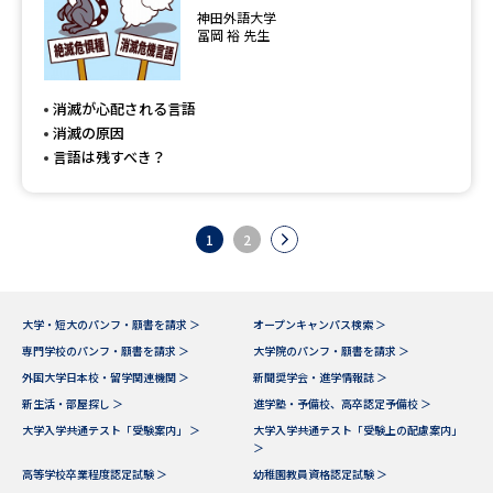
神田外語大学
冨岡 裕 先生
消滅が心配される言語
消滅の原因
言語は残すべき？
1
2
大学・短大のパンフ・願書を請求 ＞
オープンキャンパス検索 ＞
専門学校のパンフ・願書を請求 ＞
大学院のパンフ・願書を請求 ＞
外国大学日本校・留学関連機関 ＞
新聞奨学会・進学情報誌 ＞
新生活・部屋探し ＞
進学塾・予備校、高卒認定予備校 ＞
大学入学共通テスト「受験案内」 ＞
大学入学共通テスト「受験上の配慮案内」
＞
高等学校卒業程度認定試験 ＞
幼稚園教員資格認定試験 ＞