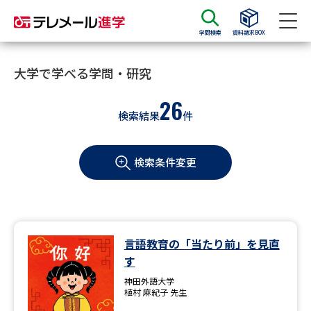
学問検索
資料請求BOX
資料請求
資料検索
大学で学べる学問・研究
26
検索結果
件
大学・短大の資料種類から請求
検索条件変更
大学パンフ
学部・学科パンフ
総合型選抜・学校推薦型選抜 募
大学入学共通テスト利用選抜の
集要項＆願書
募集要項＆願書
過去問題集
言語教育の「当たり前」を見直
す
大学・短大以外の資料から請求
神田外語大学
植村 麻紀子 先生