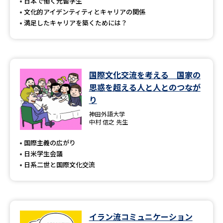
受験準備
資料検索
日本で働く元留学生
文化的アイデンティティとキャリアの関係
満足したキャリアを築くためには？
志望校・出願校を調べる
併願校選び
受験スケジュールを立てよう
国際文化交流を考える 国家の
思惑を超える人と人とのつなが
先輩が入学を決めた理由
テレメール全国一斉進学調査
り
神田外語大学
新生活お役立ちガイド
中村 信之 先生
国際主義の広がり
日米学生会議
学問発見
学問検索
日系二世と国際文化交流
大学で学びたい学問発見
イラン流コミュニケーション