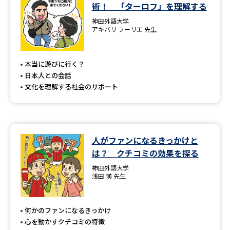
学問のミニ講義「夢ナビ講義」
学問分野解説
術！ 「ターロフ」を理解する
神田外語大学
アキバリ フーリエ 先生
学問の教科書
夢ナビライブ
ユーザーサポート
本当に遊びに行く？
日本人との会話
文化を理解する社会のサポート
Ｑ＆Ａ よくあるご質問
大学進学IDについて
資料の料金の
受付内容・発送状況の確認
お支払いについて
人がファンになるきっかけと
テレメール
個人情報取扱規定
お支払いサイト
は？ クチコミの効果を探る
神田外語大学
テレメール進学カタログ
特定商取引表記
浅田 瑛 先生
訂正のご案内
何かのファンになるきっかけ
心を動かすクチコミの特徴