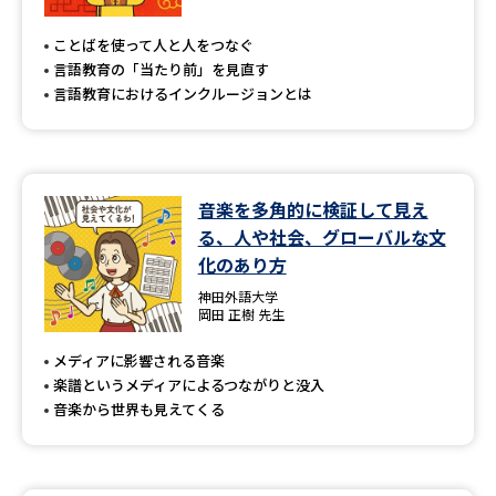
専門学校の資料請求
大学院の資料請求
ことばを使って人と人をつなぐ
大学入学共通テスト「受験案
留学・進学関連、塾・予備校
言語教育の「当たり前」を見直す
内」の請求
言語教育におけるインクルージョンとは
大学入学共通テスト「受験上の
高等学校卒業程度認定試験
配慮案内」の請求
幼稚園教員資格認定試験
小学校教員資格認定試験
音楽を多角的に検証して見え
る、人や社会、グローバルな文
高等学校（情報）教員資格認定
試験
化のあり方
神田外語大学
岡田 正樹 先生
大学研究
大学検索
メディアに影響される音楽
楽譜というメディアによるつながりと没入
音楽から世界も見えてくる
大学で学べる内容や特徴を調べる
国際・グローバルに強い大学特
新増設大学・学部・学科特集
集