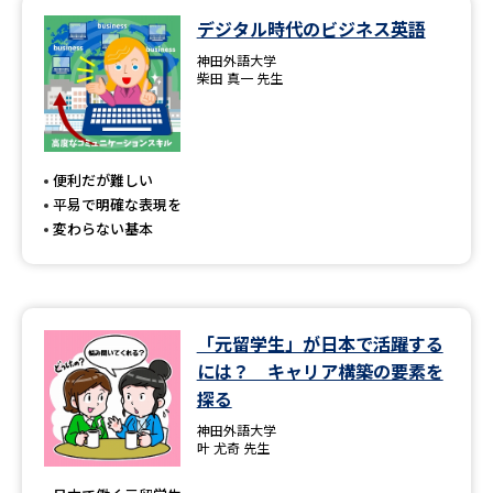
デジタル時代のビジネス英語
データサイエンス特集
奨学金・特待生制度特集
神田外語大学
柴田 真一 先生
デジタルパンフレット
進路の３択
新学年スタート号特集ページ
新学年スタート号特集ページ
（高3生用）
（高2生用）
便利だが難しい
平易で明確な表現を
SELFBRAND特集ページ
変わらない基本
オープンキャンパスなどを調べる
「元留学生」が日本で活躍する
オープンキャンパス検索
実施プログラムから探す
には？ キャリア構築の要素を
探る
来場型・Web型イベント特集
夢ナビライブ
神田外語大学
叶 尤奇 先生