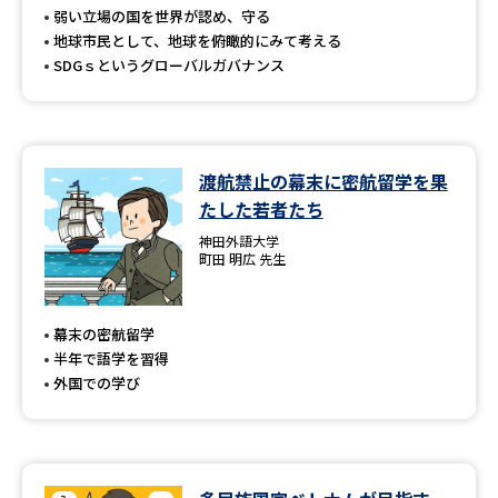
弱い立場の国を世界が認め、守る
地球市民として、地球を俯瞰的にみて考える
SDGｓというグローバルガバナンス
渡航禁止の幕末に密航留学を果
たした若者たち
神田外語大学
町田 明広 先生
幕末の密航留学
半年で語学を習得
外国での学び