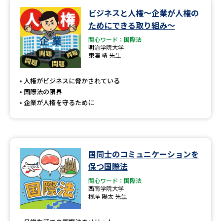
ビジネスと人権～企業が人権の
データサイエンス特集
奨学金・特待生制度特集
ためにできる取り組み～
関心ワード：国際法
デジタルパンフレット
進路の３択
明治学院大学
東澤 靖 先生
新学年スタート号特集ページ
新学年スタート号特集ページ
（高3生用）
（高2生用）
人権がビジネスに脅かされている
国際法の限界
SELFBRAND特集ページ
企業が人権を守るために
オープンキャンパスなどを調べる
国同士のコミュニケーションを
オープンキャンパス検索
実施プログラムから探す
保つ国際法
関心ワード：国際法
来場型・Web型イベント特集
夢ナビライブ
西南学院大学
根岸 陽太 先生