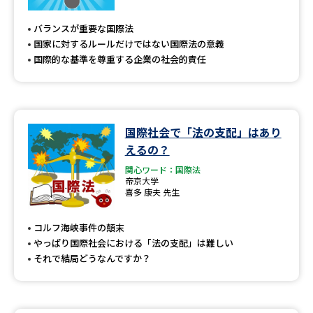
専門学校の資料請求
大学院の資料請求
バランスが重要な国際法
大学入学共通テスト「受験案
留学・進学関連、塾・予備校
国家に対するルールだけではない国際法の意義
内」の請求
国際的な基準を尊重する企業の社会的責任
大学入学共通テスト「受験上の
高等学校卒業程度認定試験
配慮案内」の請求
幼稚園教員資格認定試験
小学校教員資格認定試験
国際社会で「法の支配」はあり
えるの？
高等学校（情報）教員資格認定
試験
関心ワード：国際法
帝京大学
喜多 康夫 先生
大学研究
大学検索
コルフ海峡事件の顛末
やっぱり国際社会における「法の支配」は難しい
それで結局どうなんですか？
大学で学べる内容や特徴を調べる
国際・グローバルに強い大学特
新増設大学・学部・学科特集
集