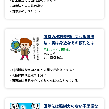
受験準備
資料検索
日常生活での国際法のメリット
国際法と国内法の違い
国際法のデメリット
志望校・出願校を調べる
併願校選び
受験スケジュールを立てよう
国家の権利義務に関わる国際
法：実は身近なその役割とは
先輩が入学を決めた理由
テレメール全国一斉進学調査
関心ワード：国際法
立教大学
岩月 直樹 先生
新生活お役立ちガイド
飛行機はなぜ国と国との間を行き来できる？
人権保障は憲法で十分？
学問発見
学問検索
国際法は国家を介してみんなにつながっている
大学で学びたい学問発見
国際法は強制力のない不思議な