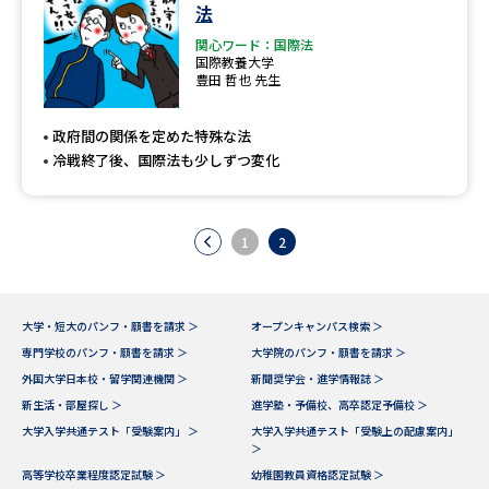
学問のミニ講義「夢ナビ講義」
学問分野解説
法
関心ワード：国際法
国際教養大学
学問の教科書
夢ナビライブ
豊田 哲也 先生
ユーザーサポート
政府間の関係を定めた特殊な法
冷戦終了後、国際法も少しずつ変化
Ｑ＆Ａ よくあるご質問
大学進学IDについて
資料の料金の
1
2
受付内容・発送状況の確認
お支払いについて
テレメール
個人情報取扱規定
お支払いサイト
大学・短大のパンフ・願書を請求 ＞
オープンキャンパス検索 ＞
専門学校のパンフ・願書を請求 ＞
大学院のパンフ・願書を請求 ＞
テレメール進学カタログ
特定商取引表記
訂正のご案内
外国大学日本校・留学関連機関 ＞
新聞奨学会・進学情報誌 ＞
新生活・部屋探し ＞
進学塾・予備校、高卒認定予備校 ＞
大学入学共通テスト「受験案内」 ＞
大学入学共通テスト「受験上の配慮案内」
＞
高等学校卒業程度認定試験 ＞
幼稚園教員資格認定試験 ＞