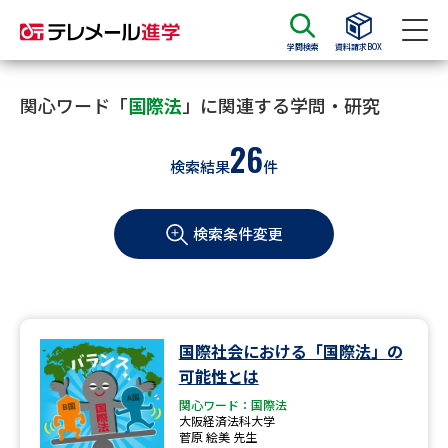
学問検索
資料請求BOX
資料請求
資料検索
関心ワード「
国際法
」に関連する学問・研究
26
検索結果
件
大学・短大の資料種類から請求
検索条件変更
大学パンフ
学部・学科パンフ
総合型選抜・学校推薦型選抜 募
大学入学共通テスト利用選抜の
集要項＆願書
募集要項＆願書
過去問題集
国際社会における「国際法」の
可能性とは
大学・短大以外の資料から請求
関心ワード：国際法
大阪経済法科大学
菅原 絵美 先生