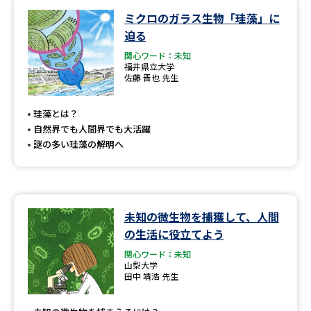
ミクロのガラス生物「珪藻」に
データサイエンス特集
奨学金・特待生制度特集
迫る
関心ワード：未知
デジタルパンフレット
進路の３択
福井県立大学
佐藤 晋也 先生
新学年スタート号特集ページ
新学年スタート号特集ページ
（高3生用）
（高2生用）
珪藻とは？
自然界でも人間界でも大活躍
SELFBRAND特集ページ
謎の多い珪藻の解明へ
オープンキャンパスなどを調べる
未知の微生物を捕獲して、人間
オープンキャンパス検索
実施プログラムから探す
の生活に役立てよう
関心ワード：未知
来場型・Web型イベント特集
夢ナビライブ
山梨大学
田中 靖浩 先生