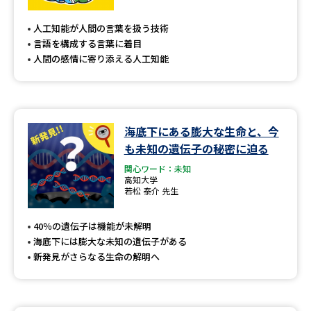
専門学校の資料請求
大学院の資料請求
人工知能が人間の言葉を扱う技術
大学入学共通テスト「受験案
留学・進学関連、塾・予備校
言語を構成する言葉に着目
内」の請求
人間の感情に寄り添える人工知能
大学入学共通テスト「受験上の
高等学校卒業程度認定試験
配慮案内」の請求
幼稚園教員資格認定試験
小学校教員資格認定試験
海底下にある膨大な生命と、今
も未知の遺伝子の秘密に迫る
高等学校（情報）教員資格認定
試験
関心ワード：未知
高知大学
若松 泰介 先生
大学研究
大学検索
40％の遺伝子は機能が未解明
海底下には膨大な未知の遺伝子がある
新発見がさらなる生命の解明へ
大学で学べる内容や特徴を調べる
国際・グローバルに強い大学特
新増設大学・学部・学科特集
集