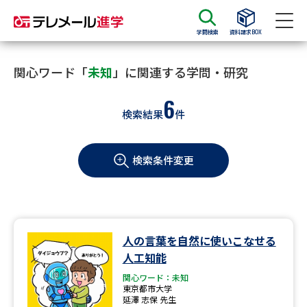
学問検索
資料請求BOX
資料請求
資料検索
関心ワード「
未知
」に関連する学問・研究
6
検索結果
件
大学・短大の資料種類から請求
検索条件変更
大学パンフ
学部・学科パンフ
総合型選抜・学校推薦型選抜 募
大学入学共通テスト利用選抜の
集要項＆願書
募集要項＆願書
過去問題集
人の言葉を自然に使いこなせる
人工知能
大学・短大以外の資料から請求
関心ワード：未知
東京都市大学
延澤 志保 先生