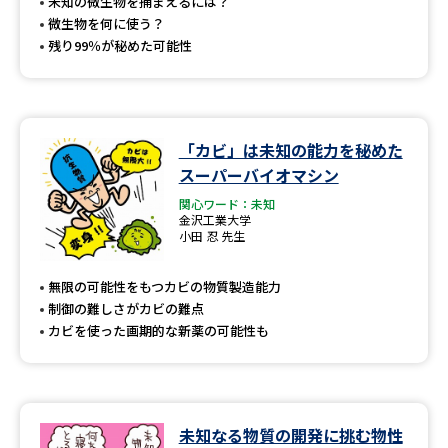
受験準備
資料検索
未知の微生物を捕まえるには？
微生物を何に使う？
残り99％が秘めた可能性
志望校・出願校を調べる
併願校選び
受験スケジュールを立てよう
「カビ」は未知の能力を秘めた
スーパーバイオマシン
先輩が入学を決めた理由
テレメール全国一斉進学調査
関心ワード：未知
金沢工業大学
小田 忍 先生
新生活お役立ちガイド
無限の可能性をもつカビの物質製造能力
制御の難しさがカビの難点
学問発見
学問検索
カビを使った画期的な新薬の可能性も
大学で学びたい学問発見
未知なる物質の開発に挑む物性