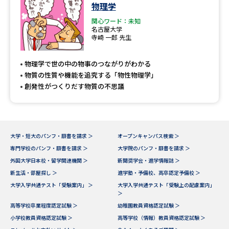
学問のミニ講義「夢ナビ講義」
学問分野解説
物理学
関心ワード：未知
名古屋大学
学問の教科書
夢ナビライブ
寺崎 一郎 先生
ユーザーサポート
物理学で世の中の物事のつながりがわかる
物質の性質や機能を追究する「物性物理学」
創発性がつくりだす物質の不思議
Ｑ＆Ａ よくあるご質問
大学進学IDについて
資料の料金の
受付内容・発送状況の確認
お支払いについて
大学・短大のパンフ・願書を請求 ＞
オープンキャンパス検索 ＞
テレメール
個人情報取扱規定
お支払いサイト
専門学校のパンフ・願書を請求 ＞
大学院のパンフ・願書を請求 ＞
外国大学日本校・留学関連機関 ＞
新聞奨学会・進学情報誌 ＞
テレメール進学カタログ
特定商取引表記
新生活・部屋探し ＞
進学塾・予備校、高卒認定予備校 ＞
訂正のご案内
大学入学共通テスト「受験案内」 ＞
大学入学共通テスト「受験上の配慮案内」
＞
高等学校卒業程度認定試験 ＞
幼稚園教員資格認定試験 ＞
小学校教員資格認定試験 ＞
高等学校（情報）教員資格認定試験 ＞