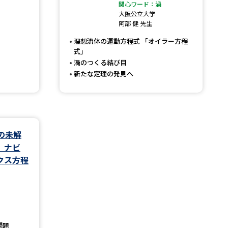
関心ワード：渦
大阪公立大学
」の請求
高等学校卒業程度認定試験
阿部 健 先生
格認定試験
理想流体の運動方程式 「オイラー方程
式」
渦のつくる結び目
新たな定理の発見へ
大学検索
の未解
べる
 ナビ
クス方程
ローバルに強い大学特集
制度特集
デジタルパンフレット
ジ（高3生用）
）
問題