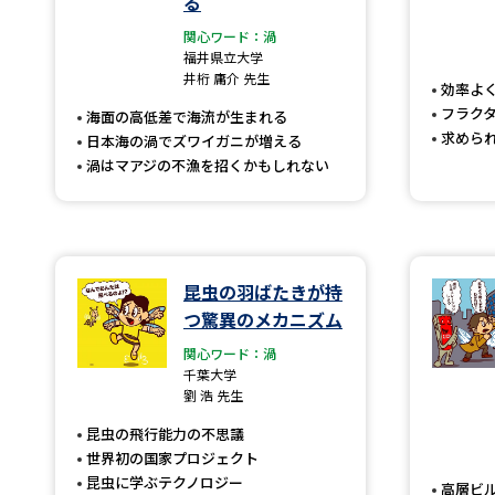
る
関心ワード：渦
福井県立大学
井桁 庸介 先生
効率よ
フラク
海面の高低差で海流が生まれる
求めら
日本海の渦でズワイガニが増える
渦はマアジの不漁を招くかもしれない
昆虫の羽ばたきが持
つ驚異のメカニズム
関心ワード：渦
千葉大学
劉 浩 先生
昆虫の飛行能力の不思議
世界初の国家プロジェクト
昆虫に学ぶテクノロジー
高層ビ