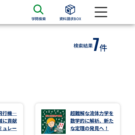
学問検索
資料請求BOX
7
資料検索
検索結果
件
求
願書
＆願書
過去問題集
求
飛行機―
超難解な流体力学を
減に貢献
数学的に解析、新た
留学・進学関連、塾・予備校
ミュレー
な定理の発見へ！