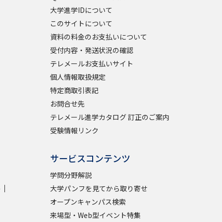
大学進学IDについて
このサイトについて
学問検索
資料の料金のお支払いについて
受付内容・発送状況の確認
テレメールお支払いサイト
個人情報取扱規定
野解説
学問の教科書
夢ナビライブ
特定商取引表記
お問合せ先
テレメール進学カタログ 訂正のご案内
受験情報リンク
サービスコンテンツ
いて
このサイトについて
学問分野解説
・発送状況の確認
テレメール
お支払いサイト
学
大学パンフを見てから取り寄せ
問合せ先
テレメール進学カタログ
訂正のご案内
オープンキャンパス検索
来場型・Web型イベント特集