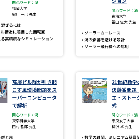
ション
大学入学共通テスト「受験案内」の請求
関心ワード：渦
福岡大学
関心ワード：渦
大学入学共通テスト「受験上の配慮案内
鈴川 一己 先生
東海大学
福田 紘大 先生
幼稚園教員資格認定試験
小学校教員資
く混ぜるには
タル構造に着目した回転翼
ソーラーカーレース
高等学校（情報）教員資格認定試験
れる高精度なシミュレーション
渦の影響を避ける設計
ソーラー飛行機への応用
大学研究
高層ビル群が引き起
21世紀数学
大学で学べる内容や特徴を調
こす風環境問題をス
決懸賞問題
ーパーコンピュータ
エ・ストー
新増設大学・学部・学科特集
国際・グ
で解析
式
データサイエンス特集
奨学金・特待生
関心ワード：渦
関心ワード：渦
東京科学大学
奈良女子大学
進路の３択
新学年スタート号特集ペー
田村 哲郎 先生
柳沢 卓 先生
新学年スタート号特集ページ（高2生用
ル群と風
数学の難問、ミレニアム懸賞