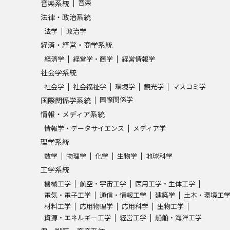
音楽
音楽系統
法律・政治系統
学問発見
法学
政治学
経済・経営・商学系統
経済学
経営学・商学
経営情報学
大学で学びたい学問発見
社会学系統
社会学
社会福祉学
環境学
観光学
マスコミ学
学問のミニ講義「夢ナビ講義」
学問分
国際関係学
国際関係学系統
情報・メディア系統
情報学・データサイエンス
メディア学
ユーザーサポート
理学系統
数学
物理学
化学
生物学
地球科学
Ｑ＆Ａ よくあるご質問
大学進学IDにつ
工学系統
機械工学
航空・宇宙工学
医用工学・生体工学
資料の料金の
お支払いについて
受付内容
電気・電子工学
通信・情報工学
建築学
土木・環境工
個人情報取扱規定
特定商取引表記
お
材料工学
応用物理学
応用科学
生物工学
資源・エネルギー工学
経営工学
船舶・海洋工学
受験情報リンク