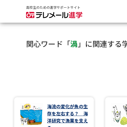
高校生のための進学サポートサイト
関心ワード「
渦
」に関連する
海流の変化が魚の生
存を左右する？ 海
洋研究で漁業を支え