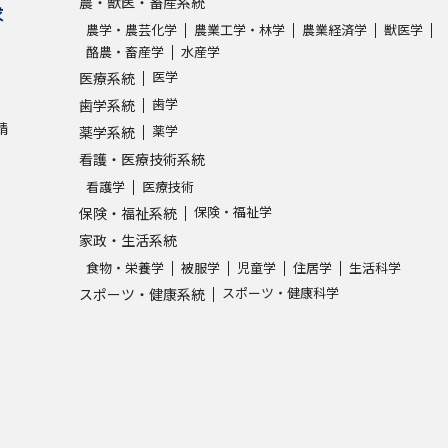
農・獣医・畜産系統
求
農学・農芸化学
農業工学・林学
農業経済学
獣医学
酪農・畜産学
水産学
医学
医療系統
歯学
歯学系統
請
薬学
薬学系統
看護・医療技術系統
看護学
医療技術
保険・福祉学
保険・福祉系統
家政・生活系統
食物・栄養学
被服学
児童学
住居学
生活科学
スポーツ・健康科学
スポーツ・健康系統