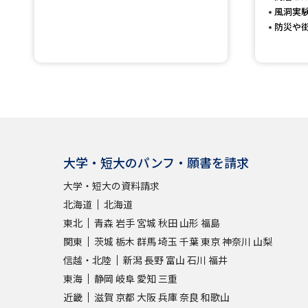
風洞実
防災や
大学・短大のパンフ・願書を請求
大学・短大の資料請求
北海道
北海道
東北
青森
岩手
宮城
秋田
山形
福島
関東
茨城
栃木
群馬
埼玉
千葉
東京
神奈川
山梨
信越・北陸
新潟
長野
富山
石川
福井
東海
静岡
岐阜
愛知
三重
近畿
滋賀
京都
大阪
兵庫
奈良
和歌山