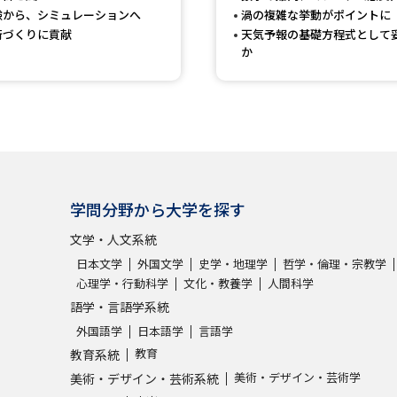
験から、シミュレーションへ
渦の複雑な挙動がポイントに
SELFBRAND特集ページ
街づくりに貢献
天気予報の基礎方程式として
か
オープンキャンパスなどを調
オープンキャンパス検索
実施プログラ
来場型・Web型イベント特集
夢ナビ
学問分野から大学を探す
受験準備
文学・人文系統
日本文学
外国文学
史学・地理学
哲学・倫理・宗教学
心理学・行動科学
文化・教養学
人間科学
志望校・出願校を調べる
語学・言語学系統
併願校選び
受験スケジュールを立てよ
外国語学
日本語学
言語学
教育
教育系統
テレメール全国一斉進学調査
新生活お
美術・デザイン・芸術学
美術・デザイン・芸術系統