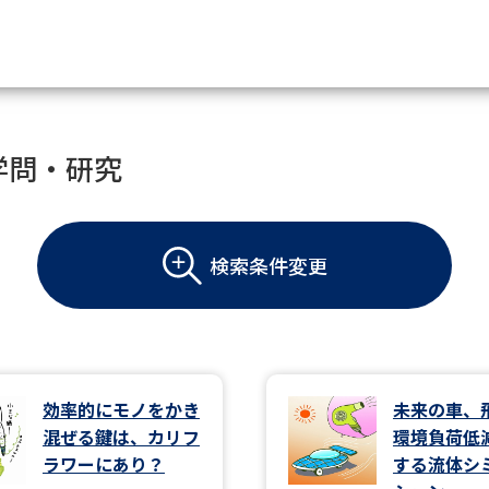
資料請求
学問・研究
大学・短大の資料種類から請
検索条件変更
大学パンフ
学部・学科パンフ
総合型選抜・学校推薦型選抜 募集要項＆
大学入学共通テスト利用選抜の募集要項
大学・短大以外の資料から請
効率的にモノをかき
未来の車、
混ぜる鍵は、カリフ
環境負荷低
専門学校の資料請求
大学院の資料請求
ラワーにあり？
する流体シ