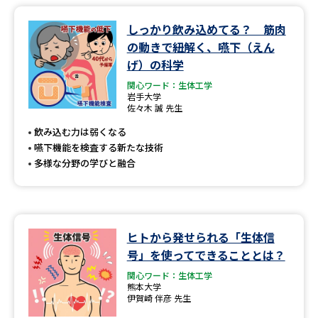
しっかり飲み込めてる？ 筋肉
データサイエンス特集
奨学金・特待生制度特集
の動きで紐解く、嚥下（えん
げ）の科学
デジタルパンフレット
進路の３択
関心ワード：生体工学
岩手大学
新学年スタート号特集ページ
新学年スタート号特集ページ
佐々木 誠 先生
（高3生用）
（高2生用）
飲み込む力は弱くなる
SELFBRAND特集ページ
嚥下機能を検査する新たな技術
多様な分野の学びと融合
オープンキャンパスなどを調べる
オープンキャンパス検索
実施プログラムから探す
ヒトから発せられる「生体信
号」を使ってできることとは？
来場型・Web型イベント特集
夢ナビライブ
関心ワード：生体工学
熊本大学
伊賀崎 伴彦 先生