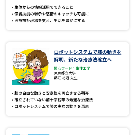
受験準備
資料検索
生体からの情報活用でできること
伝統技能の継承や感情のキャッチも可能に
医療福祉現場を支え、生活を豊かにする
志望校・出願校を調べる
併願校選び
受験スケジュールを立てよう
ロボットシステムで膝の動きを
先輩が入学を決めた理由
テレメール全国一斉進学調査
解明、新たな治療法確立へ
関心ワード：生体工学
新生活お役立ちガイド
東京都立大学
藤江 裕道 先生
膝の自由な動きと安定性を両立させる靭帯
学問発見
学問検索
確立されていない前十字靱帯の最適な治療法
ロボットシステムで膝の実際の動きを再現
大学で学びたい学問発見