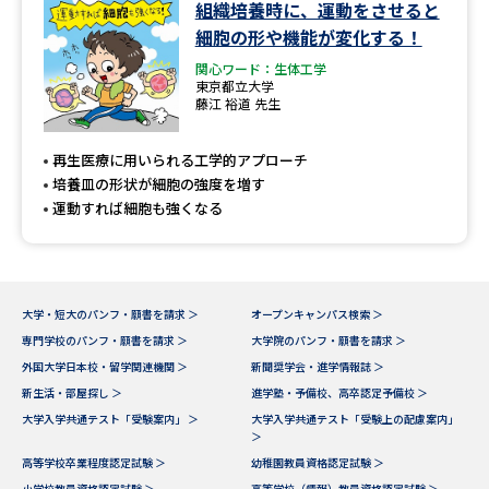
学問のミニ講義「夢ナビ講義」
学問分野解説
組織培養時に、運動をさせると
細胞の形や機能が変化する！
学問の教科書
夢ナビライブ
関心ワード：生体工学
東京都立大学
藤江 裕道 先生
ユーザーサポート
再生医療に用いられる工学的アプローチ
培養皿の形状が細胞の強度を増す
Ｑ＆Ａ よくあるご質問
大学進学IDについて
運動すれば細胞も強くなる
資料の料金の
受付内容・発送状況の確認
お支払いについて
テレメール
個人情報取扱規定
大学・短大のパンフ・願書を請求 ＞
オープンキャンパス検索 ＞
お支払いサイト
専門学校のパンフ・願書を請求 ＞
大学院のパンフ・願書を請求 ＞
テレメール進学カタログ
特定商取引表記
外国大学日本校・留学関連機関 ＞
新聞奨学会・進学情報誌 ＞
訂正のご案内
新生活・部屋探し ＞
進学塾・予備校、高卒認定予備校 ＞
大学入学共通テスト「受験案内」 ＞
大学入学共通テスト「受験上の配慮案内」
＞
高等学校卒業程度認定試験 ＞
幼稚園教員資格認定試験 ＞
小学校教員資格認定試験 ＞
高等学校（情報）教員資格認定試験 ＞