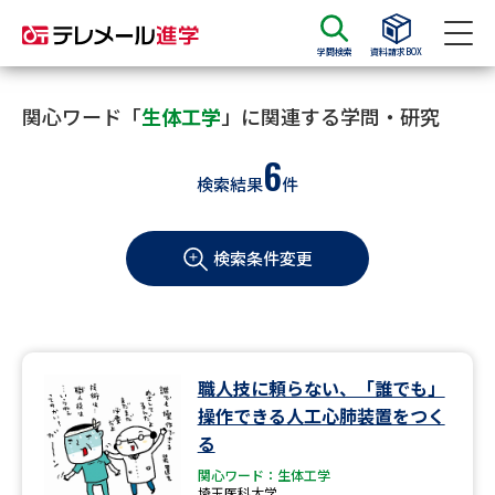
学問検索
資料請求BOX
資料請求
資料検索
関心ワード「
生体工学
」に関連する学問・研究
6
検索結果
件
大学・短大の資料種類から請求
検索条件変更
大学パンフ
学部・学科パンフ
総合型選抜・学校推薦型選抜 募
大学入学共通テスト利用選抜の
集要項＆願書
募集要項＆願書
過去問題集
職人技に頼らない、「誰でも」
操作できる人工心肺装置をつく
大学・短大以外の資料から請求
る
関心ワード：生体工学
埼玉医科大学