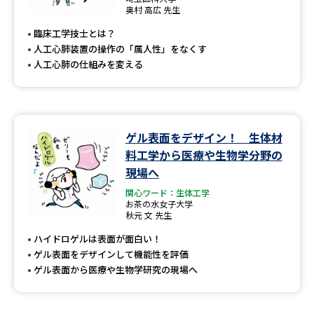
専門学校の資料請求
大学院の資料請求
奥村 高広 先生
臨床工学技士とは？
大学入学共通テスト「受験案
留学・進学関連、塾・予備校
内」の請求
人工心肺装置の操作の「属人性」をなくす
人工心肺の仕組みを変える
大学入学共通テスト「受験上の
高等学校卒業程度認定試験
配慮案内」の請求
幼稚園教員資格認定試験
小学校教員資格認定試験
ゲル表面をデザイン！ 生体材
高等学校（情報）教員資格認定
料工学から医療や生物学分野の
試験
現場へ
関心ワード：生体工学
お茶の水女子大学
大学研究
大学検索
秋元 文 先生
ハイドロゲルは表面が面白い！
ゲル表面をデザインして機能性を評価
大学で学べる内容や特徴を調べる
ゲル表面から医療や生物学研究の現場へ
国際・グローバルに強い大学特
新増設大学・学部・学科特集
集