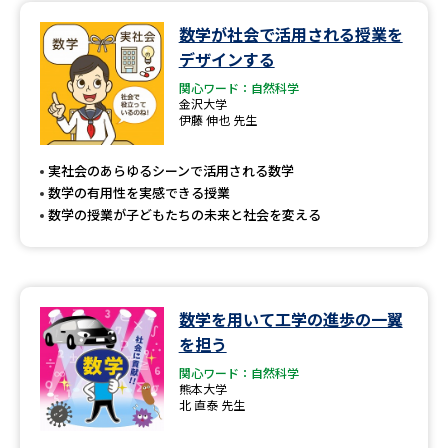
数学が社会で活用される授業を
データサイエンス特集
奨学金・特待生制度特集
デザインする
関心ワード：自然科学
デジタルパンフレット
進路の３択
金沢大学
伊藤 伸也 先生
新学年スタート号特集ページ
新学年スタート号特集ページ
（高3生用）
（高2生用）
実社会のあらゆるシーンで活用される数学
数学の有用性を実感できる授業
SELFBRAND特集ページ
数学の授業が子どもたちの未来と社会を変える
オープンキャンパスなどを調べる
オープンキャンパス検索
実施プログラムから探す
数学を用いて工学の進歩の一翼
を担う
来場型・Web型イベント特集
夢ナビライブ
関心ワード：自然科学
熊本大学
北 直泰 先生