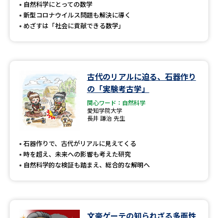
受験準備
資料検索
自然科学にとっての数学
新型コロナウイルス問題も解決に導く
めざすは「社会に貢献できる数学」
志望校・出願校を調べる
併願校選び
受験スケジュールを立てよう
古代のリアルに迫る、石器作り
の「実験考古学」
先輩が入学を決めた理由
テレメール全国一斉進学調査
関心ワード：自然科学
愛知学院大学
新生活お役立ちガイド
長井 謙治 先生
石器作りで、古代がリアルに見えてくる
時を超え、未来への影響も考えた研究
学問発見
学問検索
自然科学的な検証も踏まえ、総合的な解明へ
大学で学びたい学問発見
文豪ゲーテの知られざる多面性