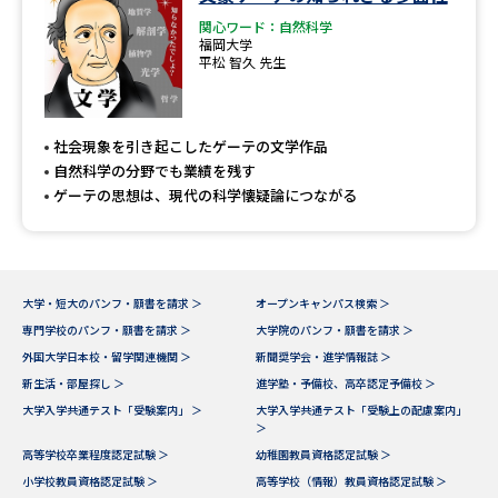
学問のミニ講義「夢ナビ講義」
学問分野解説
関心ワード：自然科学
福岡大学
平松 智久 先生
学問の教科書
夢ナビライブ
ユーザーサポート
社会現象を引き起こしたゲーテの文学作品
自然科学の分野でも業績を残す
Ｑ＆Ａ よくあるご質問
大学進学IDについて
ゲーテの思想は、現代の科学懐疑論につながる
資料の料金の
受付内容・発送状況の確認
お支払いについて
テレメール
大学・短大のパンフ・願書を請求 ＞
オープンキャンパス検索 ＞
個人情報取扱規定
お支払いサイト
専門学校のパンフ・願書を請求 ＞
大学院のパンフ・願書を請求 ＞
外国大学日本校・留学関連機関 ＞
新聞奨学会・進学情報誌 ＞
テレメール進学カタログ
特定商取引表記
訂正のご案内
新生活・部屋探し ＞
進学塾・予備校、高卒認定予備校 ＞
大学入学共通テスト「受験案内」 ＞
大学入学共通テスト「受験上の配慮案内」
＞
高等学校卒業程度認定試験 ＞
幼稚園教員資格認定試験 ＞
小学校教員資格認定試験 ＞
高等学校（情報）教員資格認定試験 ＞