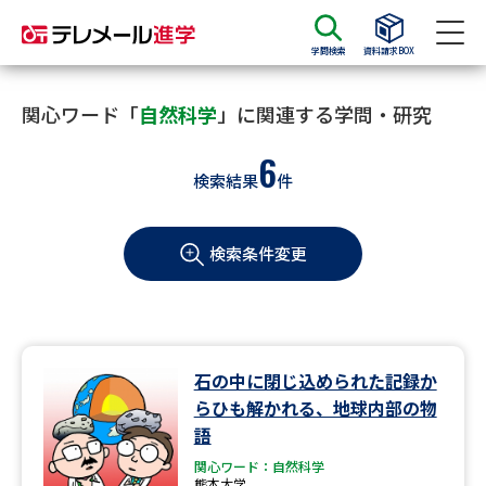
学問検索
資料請求BOX
資料請求
資料検索
関心ワード「
自然科学
」に関連する学問・研究
6
検索結果
件
大学・短大の資料種類から請求
検索条件変更
大学パンフ
学部・学科パンフ
総合型選抜・学校推薦型選抜 募
大学入学共通テスト利用選抜の
集要項＆願書
募集要項＆願書
過去問題集
石の中に閉じ込められた記録か
らひも解かれる、地球内部の物
大学・短大以外の資料から請求
語
関心ワード：自然科学
熊本大学