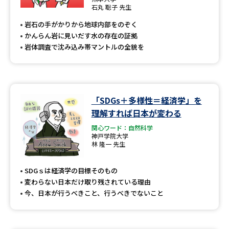
専門学校の資料請求
大学院の資料請求
石丸 聡子 先生
岩石の手がかりから地球内部をのぞく
大学入学共通テスト「受験案
留学・進学関連、塾・予備校
内」の請求
かんらん岩に見いだす水の存在の証拠
岩体調査で沈み込み帯マントルの全貌を
大学入学共通テスト「受験上の
高等学校卒業程度認定試験
配慮案内」の請求
幼稚園教員資格認定試験
小学校教員資格認定試験
「SDGs＋多様性＝経済学」を
高等学校（情報）教員資格認定
理解すれば日本が変わる
試験
関心ワード：自然科学
神戸学院大学
林 隆一 先生
大学研究
大学検索
SDGｓは経済学の目標そのもの
変わらない日本だけ取り残されている理由
今、日本が行うべきこと、行うべきでないこと
大学で学べる内容や特徴を調べる
国際・グローバルに強い大学特
新増設大学・学部・学科特集
集