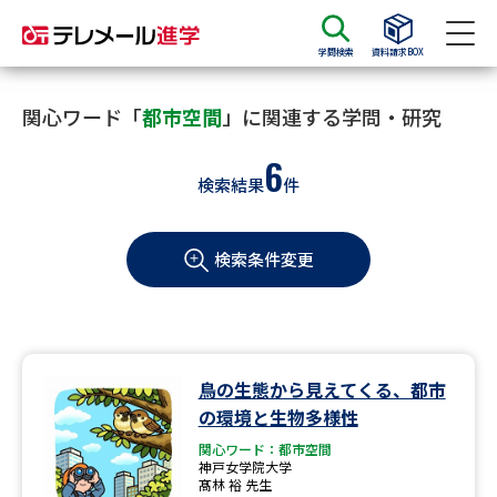
学問検索
資料請求BOX
資料請求
資料検索
関心ワード「
都市空間
」に関連する学問・研究
6
検索結果
件
大学・短大の資料種類から請求
検索条件変更
大学パンフ
学部・学科パンフ
総合型選抜・学校推薦型選抜 募
大学入学共通テスト利用選抜の
集要項＆願書
募集要項＆願書
過去問題集
鳥の生態から見えてくる、都市
の環境と生物多様性
大学・短大以外の資料から請求
関心ワード：都市空間
神戸女学院大学
髙林 裕 先生