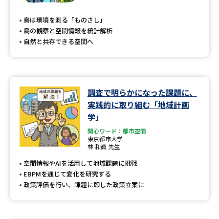
専門学校の資料請求
大学院の資料請求
鳥は環境を測る「ものさし」
大学入学共通テスト「受験案
留学・進学関連、塾・予備校
鳥の観察と空間情報を統計解析
内」の請求
自然と共存できる空間へ
大学入学共通テスト「受験上の
高等学校卒業程度認定試験
配慮案内」の請求
幼稚園教員資格認定試験
小学校教員資格認定試験
調査で明らかになった課題に、
実践的に取り組む「地域計画
高等学校（情報）教員資格認定
試験
学」
関心ワード：都市空間
東京都市大学
林 和眞 先生
大学研究
大学検索
空間情報やAIを活用して地域課題に挑戦
EBPMを通じて変化を研究する
政策評価を行い、課題に即した政策立案に
大学で学べる内容や特徴を調べる
国際・グローバルに強い大学特
新増設大学・学部・学科特集
集