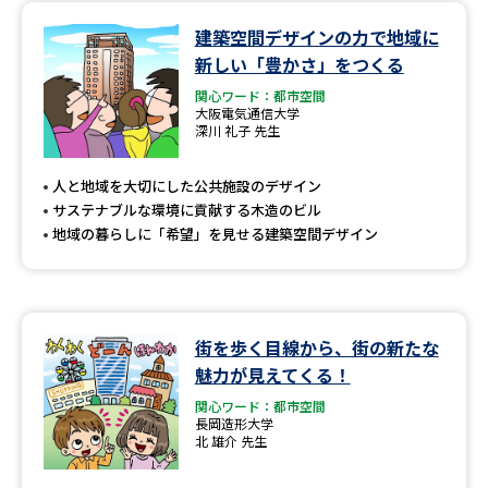
建築空間デザインの力で地域に
データサイエンス特集
奨学金・特待生制度特集
新しい「豊かさ」をつくる
関心ワード：都市空間
デジタルパンフレット
進路の３択
大阪電気通信大学
深川 礼子 先生
新学年スタート号特集ページ
新学年スタート号特集ページ
（高3生用）
（高2生用）
人と地域を大切にした公共施設のデザイン
サステナブルな環境に貢献する木造のビル
SELFBRAND特集ページ
地域の暮らしに「希望」を見せる建築空間デザイン
オープンキャンパスなどを調べる
オープンキャンパス検索
実施プログラムから探す
街を歩く目線から、街の新たな
魅力が見えてくる！
来場型・Web型イベント特集
夢ナビライブ
関心ワード：都市空間
長岡造形大学
北 雄介 先生