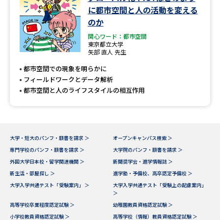
学問のミニ講義「夢ナビ講義」
学問分野解説
に都市空間と人の活動を変える
のか
学問の教科書
夢ナビライブ
関心ワード：都市空間
東京都立大学
矢部 直人 先生
ユーザーサポート
都市空間での現象を明らかに
フィールドワークとデータ解析
Ｑ＆Ａ よくあるご質問
大学進学IDについて
都市空間と人のライフスタイルの相互作用
資料の料金の
受付内容・発送状況の確認
お支払いについて
テレメール
個人情報取扱規定
大学・短大のパンフ・願書を請求 ＞
オープンキャンパス検索 ＞
お支払いサイト
専門学校のパンフ・願書を請求 ＞
大学院のパンフ・願書を請求 ＞
テレメール進学カタログ
外国大学日本校・留学関連機関 ＞
新聞奨学会・進学情報誌 ＞
特定商取引表記
訂正のご案内
新生活・部屋探し ＞
進学塾・予備校、高卒認定予備校 ＞
大学入学共通テスト「受験案内」 ＞
大学入学共通テスト「受験上の配慮案内」
＞
高等学校卒業程度認定試験 ＞
幼稚園教員資格認定試験 ＞
小学校教員資格認定試験 ＞
高等学校（情報）教員資格認定試験 ＞