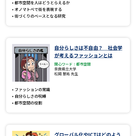
受験準備
資料検索
都市空間を人はどうとらえるか
オノマトペで街を表現する
街づくりのベースとなる研究
志望校・出願校を調べる
併願校選び
受験スケジュールを立てよう
自分らしさは不自由？ 社会学
が考えるファッションとは
先輩が入学を決めた理由
テレメール全国一斉進学調査
関心ワード：都市空間
奈良県立大学
新生活お役立ちガイド
松岡 慧祐 先生
ファッションの常識
自分らしさの呪縛
学問発見
学問検索
都市空間の役割
大学で学びたい学問発見
グローバル化やICTはどのよう