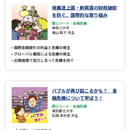
発展途上国・新興国の財政破綻
データサイエンス特集
奨学金・特待生制度特集
を防ぐ、国際的な取り組み
関心ワード：金融危機
デジタルパンフレット
進路の３択
神奈川大学
奥山 聡子 先生
新学年スタート号特集ページ
新学年スタート号特集ページ
（高3生用）
（高2生用）
国際金融取引の利益と危機の発生
グローバル要因による危機の発生
SELFBRAND特集ページ
近隣諸国で協力し合って危機を防ぐ
オープンキャンパスなどを調べる
バブルが再び起こるかも？ 金
オープンキャンパス検索
実施プログラムから探す
融危機について学ぼう！
関心ワード：金融危機
来場型・Web型イベント特集
夢ナビライブ
東京都立大学
松岡 多利思 先生