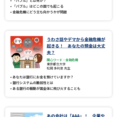
受験準備
資料検索
「バブル」とは何か？
「バブル」はどこの国でも起こる
金融危機にどう立ち向かうかが問題
志望校・出願校を調べる
併願校選び
受験スケジュールを立てよう
うわさ話やデマから金融危機が
起きる！ あなたの預金は大丈
先輩が入学を決めた理由
テレメール全国一斉進学調査
夫？
関心ワード：金融危機
新生活お役立ちガイド
東京都立大学
松岡 多利思 先生
あなたは銀行にお金を預けていますか？
銀行システムの脆弱性とは
学問発見
学問検索
ある銀行の騒動が国全体に飛び火することも
大学で学びたい学問発見
あの会社は「AAA」！ 企業や