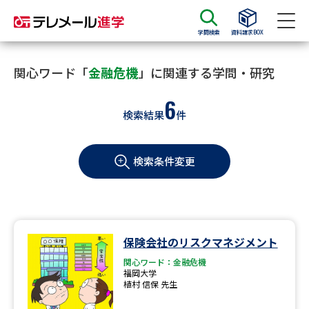
学問検索
資料請求BOX
資料請求
資料検索
関心ワード「
金融危機
」に関連する学問・研究
6
検索結果
件
大学・短大の資料種類から請求
検索条件変更
大学パンフ
学部・学科パンフ
総合型選抜・学校推薦型選抜 募
大学入学共通テスト利用選抜の
集要項＆願書
募集要項＆願書
過去問題集
保険会社のリスクマネジメント
関心ワード：金融危機
大学・短大以外の資料から請求
福岡大学
植村 信保 先生