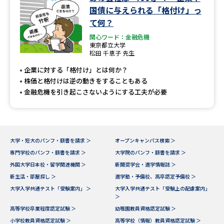
学問のミニ講義「夢ナビ講義」
学問分野解説
国債に与えられる「格付け」っ
て何？
学問の教科書
夢ナビライブ
関心ワード：金融危機
東京都立大学
松田 千恵子 先生
ユーザーサポート
企業に対する「格付け」とは何か？
株価と格付けは逆の動きをすることもある
Ｑ＆Ａ よくあるご質問
大学進学IDについて
金融危機を引き起こさないようにする工夫が必要
資料の料金の
受付内容・発送状況の確認
お支払いについて
テレメール
個人情報取扱規定
大学・短大のパンフ・願書を請求 ＞
オープンキャンパス検索 ＞
お支払いサイト
専門学校のパンフ・願書を請求 ＞
大学院のパンフ・願書を請求 ＞
テレメール進学カタログ
外国大学日本校・留学関連機関 ＞
新聞奨学会・進学情報誌 ＞
特定商取引表記
訂正のご案内
新生活・部屋探し ＞
進学塾・予備校、高卒認定予備校 ＞
大学入学共通テスト「受験案内」 ＞
大学入学共通テスト「受験上の配慮案内」
＞
高等学校卒業程度認定試験 ＞
幼稚園教員資格認定試験 ＞
小学校教員資格認定試験 ＞
高等学校（情報）教員資格認定試験 ＞