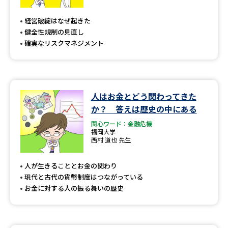
専門学校の資料請求
大学院の資料請求
経営破綻はなぜ起きた
大学入学共通テスト「受験案
留学・進学関連、塾・予備校
健全性規制の見直し
内」の請求
確実なリスクマネジメント
大学入学共通テスト「受験上の
高等学校卒業程度認定試験
配慮案内」の請求
幼稚園教員資格認定試験
小学校教員資格認定試験
人はお金とどう関わってきた
か？ 答えは歴史の中にある
高等学校（情報）教員資格認定
試験
関心ワード：金融危機
福岡大学
西村 道也 先生
大学研究
大学検索
人が生きることとお金の関わり
現代と古代の貨幣制度はつながっている
お金に対する人の振る舞いの歴史
大学で学べる内容や特徴を調べる
国際・グローバルに強い大学特
新増設大学・学部・学科特集
集