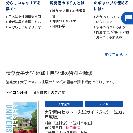
受験準備
資料検索
分らしいキャリアを
報発信のあり方とは
のギャップを埋める
築く～
には～
誰かを応援する情報発
信
日本は女性活躍後進国
わかっていてもできな
仲間づくりのPR
若者は早く成長したい
いジレンマ
志望校・出願校を調べる
知識科学
自分らしいキャリアを
現場へ行ってみよう！
問題を具体的にすれば
見えてくる解決策
併願校選び
受験スケジュールを立てよう
すべて見る
先輩が入学を決めた理由
テレメール全国一斉進学調査
新生活お役立ちガイド
清泉女子大学 地球市民学部の資料を請求
清泉女子大学はネット出願のため紙の願書の請求受付はありません。
アイコン凡例
資料請求上のご注意
学問発見
学問検索
大学案内
ガイド
大学案内セット（入試ガイド含む）（2027
年度版）
大学で学びたい学問発見
料金（送料含）：送料とも無料
発送予定日：
明日発送
発送日の３～５日後にお届け