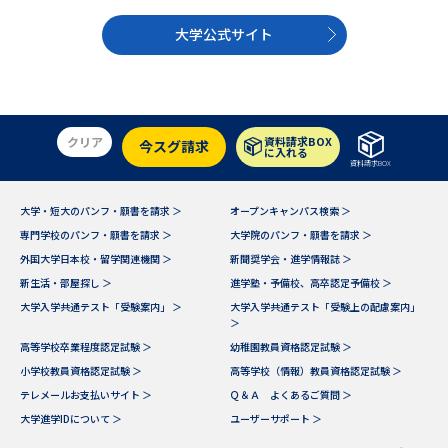
大学公式サイト
クリア
資料請求BOX
今スグ請求
に入れる
資料請求BOX
大学・短大のパンフ・願書を請求 ＞
オープンキャンパス検索 ＞
専門学校のパンフ・願書を請求 ＞
大学院のパンフ・願書を請求 ＞
外国大学日本校・留学関連機関 ＞
新聞奨学会・進学情報誌 ＞
新生活・部屋探し ＞
進学塾・予備校、高卒認定予備校 ＞
大学入学共通テスト「受験案内」 ＞
大学入学共通テスト「受験上の配慮案内」
＞
高等学校卒業程度認定試験 ＞
幼稚園教員資格認定試験 ＞
小学校教員資格認定試験 ＞
高等学校（情報）教員資格認定試験 ＞
テレメールお支払いサイト ＞
Ｑ＆Ａ よくあるご質問 ＞
大学進学IDについて ＞
ユーザーサポート ＞