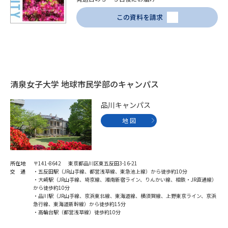
学問のミニ講義「夢ナビ講義」
学問分野解説
この資料を請求
学問の教科書
夢ナビライブ
ユーザーサポート
清泉女子大学 地球市民学部のキャンパス
Ｑ＆Ａ よくあるご質問
大学進学IDについて
品川キャンパス
資料の料金の
受付内容・発送状況の確認
お支払いについて
地 図
テレメール
個人情報取扱規定
お支払いサイト
所在地
〒141-8642 東京都品川区東五反田3-16-21
テレメール進学カタログ
特定商取引表記
交 通
・五反田駅（JR山手線、都営浅草線、東急池上線）から徒歩約10分
訂正のご案内
・大崎駅（JR山手線、埼京線、湘南新宿ライン、りんかい線、相鉄・JR直通線）
から徒歩約10分
・品川駅（JR山手線、京浜東北線、東海道線、横須賀線、上野東京ライン、京浜
急行線、東海道新幹線）から徒歩約15分
・高輪台駅（都営浅草線）徒歩約10分