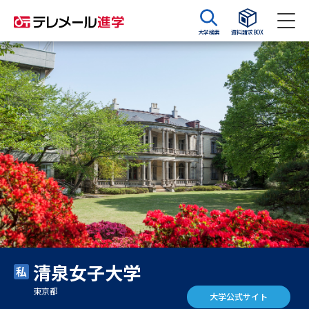
大学検索
資料請求BOX
資料請求
資料検索
大学・短大の資料種類から請求
大学パンフ
学部・学科パンフ
総合型選抜・学校推薦型選抜 募
大学入学共通テスト利用選抜の
集要項＆願書
募集要項＆願書
過去問題集
清泉女子大学
大学・短大以外の資料から請求
東京都
大学公式サイト