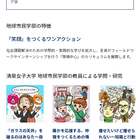
ア学
データサイエンス特集
奨学金・特待生制度特集
地球市民学部の特徴
デジタルパンフレット
進路の３択
「笑顔」をつくるワンアクション
新学年スタート号特集ページ
新学年スタート号特集ページ
（高3生用）
（高2生用）
社会課題解決のための学際的・実践的な学びを拡大し、全員がフィールドワ
ークやインターンシップを行う「現場中心」のカリキュラムを展開します。
SELFBRAND特集ページ
清泉女子大学 地球市民学部の教員による学問・研究
オープンキャンパスなどを調べる
オープンキャンパス検索
実施プログラムから探す
来場型・Web型イベント特集
夢ナビライブ
「ガラスの天井」を
誰かを応援する、仲
痩せたいけど痩せら
破るのはあなた～自
間をつくるための情
れない～知識と行動