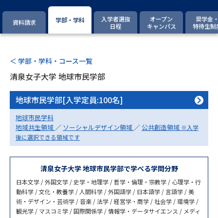
専門学校の資料請求
大学院の資料請求
入学者選抜
オープン
奨学金
学部・学科
資料請求
大学入学共通テスト「受験案
日程
キャンパス
特待生制
留学・進学関連、塾・予備校
内」の請求
大学入学共通テスト「受験上の
高等学校卒業程度認定試験
配慮案内」の請求
＜ 学部・学科・コース一覧
清泉女子大学 地球市民学部
幼稚園教員資格認定試験
小学校教員資格認定試験
地球市民学部[入学定員:100名]
高等学校（情報）教員資格認定
試験
地球市民学科
地域共生領域
／
ソーシャルデザイン領域
／
公共創造領域
※入学
後に選択できる領域です
大学研究
大学検索
清泉女子大学 地球市民学部で学べる学問分野
日本文学 / 外国文学 / 史学・地理学 / 哲学・倫理・宗教学 / 心理学・行
大学で学べる内容や特徴を調べる
動科学 / 文化・教養学 / 人間科学 / 外国語学 / 日本語学 / 言語学 / 美
術・デザイン・芸術学 / 音楽 / 法学 / 経営学・商学 / 社会学 / 環境学 /
国際・グローバルに強い大学特
観光学 / マスコミ学 / 国際関係学 / 情報学・データサイエンス / メディ
新増設大学・学部・学科特集
集