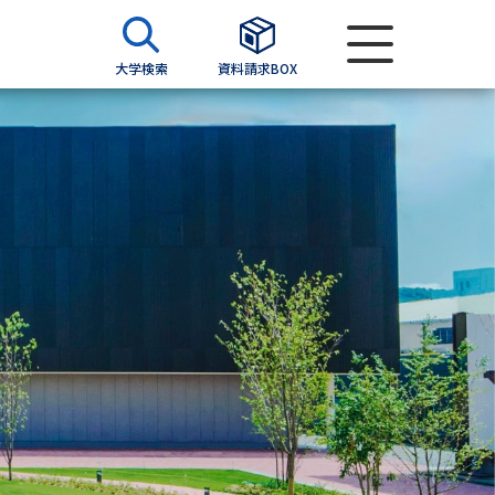
大学検索
資料請求BOX
資料検索
求
願書
＆願書
過去問題集
求
留学・進学関連、塾・予備校