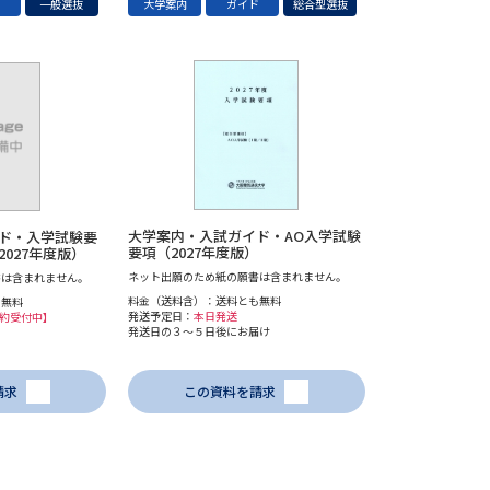
ド
一般選抜
大学案内
ガイド
総合型選抜
大学案内・入試ガイド・AO入学試験
ド・入学試験要
要項（2027年度版）
027年度版）
ネット出願のため紙の願書は含まれません。
書は含まれません。
料金（送料含）：送料とも無料
も無料
発送予定日：
本日発送
予約受付中】
発送日の３～５日後にお届け
請求
この資料を請求