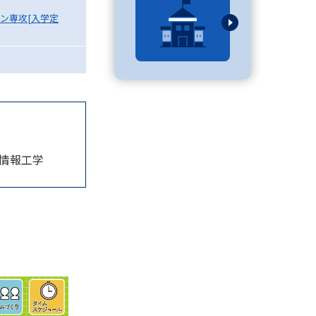
ン専攻[入学定
べる
ムから探す
ライブ
・情報工学
資料検索
う
先輩が入学を決めた理由
役立ちガイド