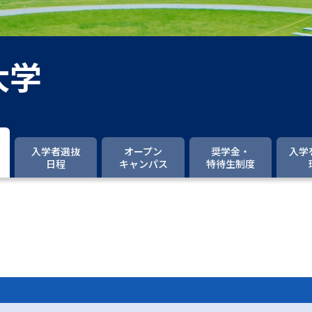
大学入学共通テスト「受験案内」の請求
大学入学共通テスト「受験上の配慮案内
幼稚園教員資格認定試験
小学校教員資
大学
高等学校（情報）教員資格認定試験
大学研究
入学者選抜
オープン
奨学金・
入学
日程
キャンパス
特待生制度
大学で学べる内容や特徴を調
新増設大学・学部・学科特集
国際・グ
データサイエンス特集
奨学金・特待生
進路の３択
新学年スタート号特集ペー
新学年スタート号特集ページ（高2生用