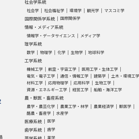
社会学系統
社会学
社会福祉学
環境学
観光学
マスコミ学
国際関係学
国際関係学系統
情報・メディア系統
情報学・データサイエンス
メディア学
理学系統
数学
物理学
化学
生物学
地球科学
工学系統
機械工学
航空・宇宙工学
医用工学・生体工学
電気・電子工学
通信・情報工学
建築学
土木・環境工
材料工学
応用物理学
応用科学
生物工学
資源・エネルギー工学
経営工学
船舶・海洋工学
農・獣医・畜産系統
求
農学・農芸化学
農業工学・林学
農業経済学
獣医学
酪農・畜産学
水産学
医学
医療系統
歯学
歯学系統
請
薬学
薬学系統