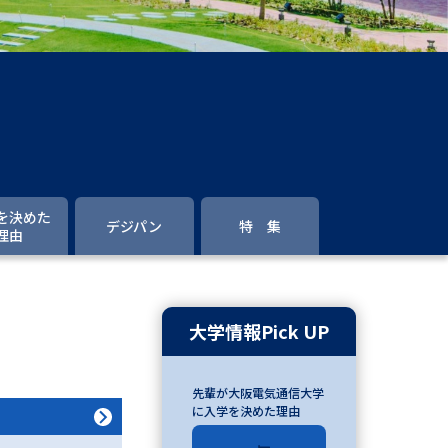
」の請求
高等学校卒業程度認定試験
格認定試験
大学検索
を決めた
デジパン
特 集
理由
べる
ローバルに強い大学特集
大学情報Pick UP
制度特集
デジタルパンフレット
先輩が大阪電気通信大学
ジ（高3生用）
に入学を決めた理由
）