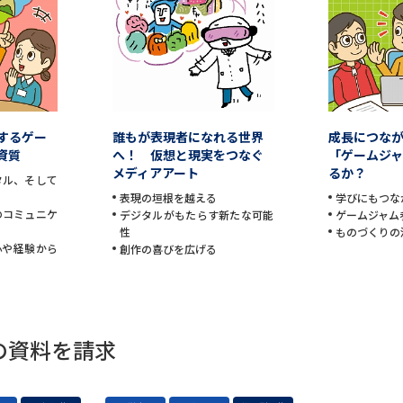
学問発見
大学で学びたい学問発見
するゲー
誰もが表現者になれる世界
成長につな
資質
へ！ 仮想と現実をつなぐ
「ゲームジャ
学問のミニ講義「夢ナビ講義」
学問分
メディアアート
るか？
タル、そして
表現の垣根を越える
学びにもつな
のコミュニケ
デジタルがもたらす新たな可能
ゲームジャム
性
ものづくりの
ユーザーサポート
心や経験から
創作の喜びを広げる
Ｑ＆Ａ よくあるご質問
大学進学IDにつ
資料の料金の
お支払いについて
受付内容
の資料を請求
個人情報取扱規定
特定商取引表記
お
受験情報リンク