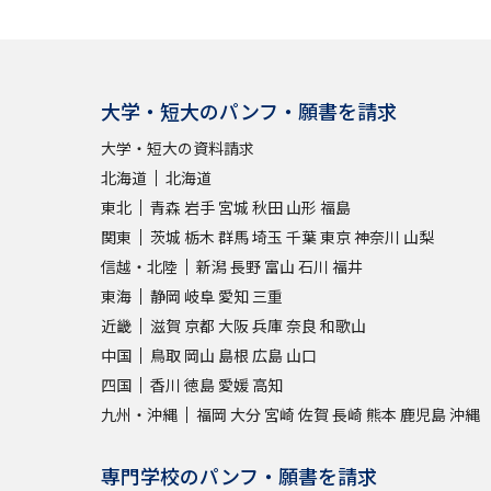
大学・短大のパンフ・願書を請求
大学・短大の資料請求
北海道
北海道
東北
青森
岩手
宮城
秋田
山形
福島
関東
茨城
栃木
群馬
埼玉
千葉
東京
神奈川
山梨
信越・北陸
新潟
長野
富山
石川
福井
東海
静岡
岐阜
愛知
三重
近畿
滋賀
京都
大阪
兵庫
奈良
和歌山
中国
鳥取
岡山
島根
広島
山口
四国
香川
徳島
愛媛
高知
九州・沖縄
福岡
大分
宮崎
佐賀
長崎
熊本
鹿児島
沖縄
専門学校のパンフ・願書を請求