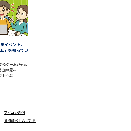
学問検索
がるイベント、
ム」を知ってい
野解説
学問の教科書
夢ナビライブ
がるゲームジャム
参加の意味
活性化に
いて
このサイトについて
・発送状況の確認
テレメール
お支払いサイト
アイコン凡例
問合せ先
テレメール進学カタログ
訂正のご案内
資料請求上のご注意