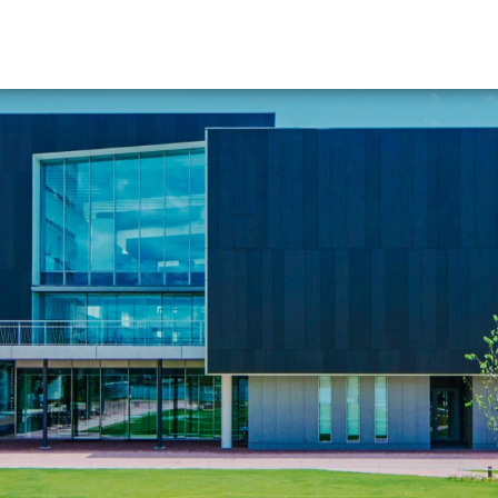
資料請求
大学・短大の資料種類から請
大学パンフ
学部・学科パンフ
総合型選抜・学校推薦型選抜 募集要項＆
大学入学共通テスト利用選抜の募集要項
大学・短大以外の資料から請
専門学校の資料請求
大学院の資料請求