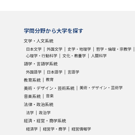
学問分野から大学を探す
文学・人文系統
日本文学
外国文学
史学・地理学
哲学・倫理・宗教学
心理学・行動科学
文化・教養学
人間科学
語学・言語学系統
外国語学
日本語学
言語学
教育
教育系統
美術・デザイン・芸術学
美術・デザイン・芸術系統
音楽
音楽系統
法律・政治系統
法学
政治学
経済・経営・商学系統
経済学
経営学・商学
経営情報学