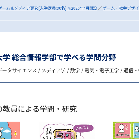
SELFBRAND特集ページ
ゲーム＆メディア専攻[入学定員:90名]
／
ゲーム・社会デザイ
※2026年4月開設
オープンキャンパスなどを調
オープンキャンパス検索
実施プログラ
来場型・Web型イベント特集
夢ナビ
大学 総合情報学部で学べる学問分野
ータサイエンス / メディア学 / 数学 / 電気・電子工学 / 通信
受験準備
志望校・出願校を調べる
の教員による学問・研究
併願校選び
受験スケジュールを立てよ
テレメール全国一斉進学調査
新生活お