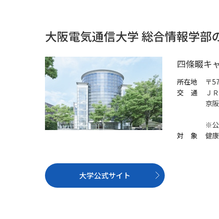
大阪電気通信大学 総合情報学部
四條畷キ
所在地
〒5
交 通
ＪＲ
京阪
※公
対 象
健康
大学公式サイト