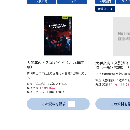
大学案内
ガイド
大学案内
ガイ
推薦型選抜
大学案内・入試ガイド（2027年度
大学案内・入試ガイ
版）
項（一般・推薦）（2
請求時の学年によりお届けする資料が異なりま
ネット出願のため紙の願
す。
料金（送料含）：送料と
料金（送料含）：送料とも無料
発送予定日：
9月11日【
発送予定日：
本日発送
発送日の３～５日後にお届け
この資料を請求
この資料を