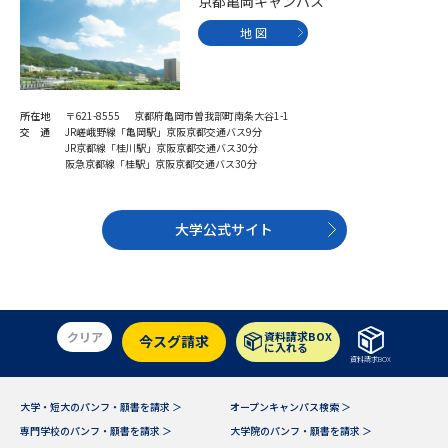
京都亀岡キャンパス
地 図
所在地
〒621-8555 京都府亀岡市曽我部町南条大谷1-1
交 通
JR嵯峨野線「亀岡駅」京阪京都交通バス9分
JR京都線「桂川駅」京阪京都交通バス30分
阪急京都線「桂駅」京阪京都交通バス30分
大学公式サイト
クリア
資料請求BOX
今スグ請求
に入れる
資料請求BOX
大学・短大のパンフ・願書を請求 ＞
オープンキャンパス検索 ＞
専門学校のパンフ・願書を請求 ＞
大学院のパンフ・願書を請求 ＞