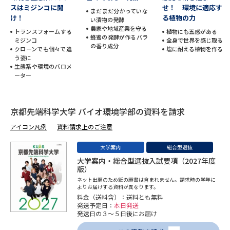
受験準備
資料検索
スはミジンコに聞
せ！ 環境に適応す
まだまだ分かっていな
け！
る植物の力
い漬物の発酵
農家や地域産業を守る
トランスフォームする
植物にも五感がある
蜂蜜の発酵が作るバラ
志望校・出願校を調べる
ミジンコ
全身で世界を感じ取る
の香り成分
クローンでも個々で違
塩に耐える植物を作る
う姿に
生態系や環境のバロメ
併願校選び
受験スケジュールを立てよう
ーター
先輩が入学を決めた理由
テレメール全国一斉進学調査
京都先端科学大学 バイオ環境学部の資料を請求
新生活お役立ちガイド
アイコン凡例
資料請求上のご注意
大学案内
総合型選抜
大学案内・総合型選抜入試要項（2027年度
学問発見
学問検索
版）
ネット出願のため紙の願書は含まれません。請求時の学年に
よりお届けする資料が異なります。
料金（送料含）：送料とも無料
大学で学びたい学問発見
発送予定日：
本日発送
発送日の３～５日後にお届け