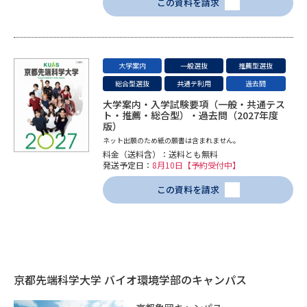
この資料を請求
学問のミニ講義「夢ナビ講義」
学問分野解説
学問の教科書
夢ナビライブ
大学案内
一般選抜
推薦型選抜
ユーザーサポート
総合型選抜
共通テ利用
過去問
大学案内・入学試験要項（一般・共通テス
ト・推薦・総合型）・過去問（2027年度
Ｑ＆Ａ よくあるご質問
大学進学IDについて
版）
ネット出願のため紙の願書は含まれません。
資料の料金の
料金（送料含）：送料とも無料
受付内容・発送状況の確認
お支払いについて
発送予定日：
8月10日【予約受付中】
テレメール
この資料を請求
個人情報取扱規定
お支払いサイト
テレメール進学カタログ
特定商取引表記
訂正のご案内
京都先端科学大学 バイオ環境学部のキャンパス