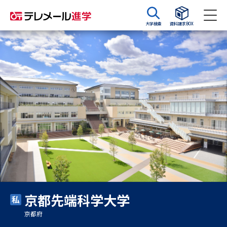
大学検索
資料請求BOX
資料請求
資料検索
大学・短大の資料種類から請求
大学パンフ
学部・学科パンフ
総合型選抜・学校推薦型選抜 募
大学入学共通テスト利用選抜の
集要項＆願書
募集要項＆願書
過去問題集
京都先端科学大学
大学・短大以外の資料から請求
京都府