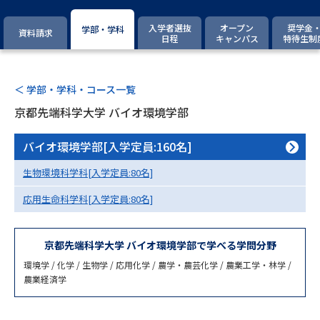
専門学校の資料請求
大学院の資料請求
入学者選抜
オープン
奨学金
学部・学科
資料請求
大学入学共通テスト「受験案
日程
キャンパス
特待生制
留学・進学関連、塾・予備校
内」の請求
大学入学共通テスト「受験上の
高等学校卒業程度認定試験
配慮案内」の請求
＜ 学部・学科・コース一覧
京都先端科学大学 バイオ環境学部
幼稚園教員資格認定試験
小学校教員資格認定試験
バイオ環境学部[入学定員:160名]
高等学校（情報）教員資格認定
試験
生物環境科学科[入学定員:80名]
応用生命科学科[入学定員:80名]
大学研究
大学検索
京都先端科学大学 バイオ環境学部で学べる学問分野
環境学 / 化学 / 生物学 / 応用化学 / 農学・農芸化学 / 農業工学・林学 /
大学で学べる内容や特徴を調べる
農業経済学
国際・グローバルに強い大学特
新増設大学・学部・学科特集
集