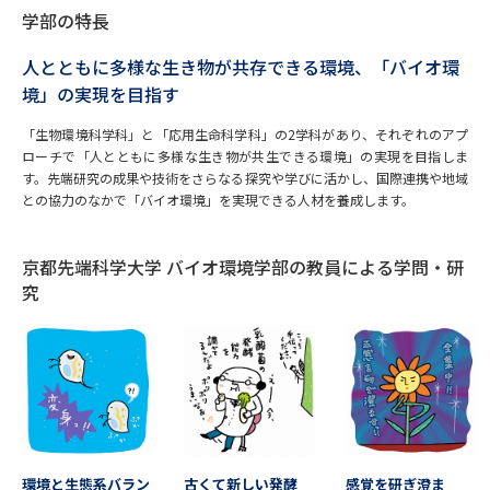
学部の特長
データサイエンス特集
奨学金・特待生制度特集
人とともに多様な生き物が共存できる環境、「バイオ環
境」の実現を目指す
デジタルパンフレット
進路の３択
「生物環境科学科」と「応用生命科学科」の2学科があり、それぞれのアプ
新学年スタート号特集ページ
新学年スタート号特集ページ
ローチで「人とともに多様な生き物が共生できる環境」の実現を目指しま
（高3生用）
（高2生用）
す。先端研究の成果や技術をさらなる探究や学びに活かし、国際連携や地域
との協力のなかで「バイオ環境」を実現できる人材を養成します。
SELFBRAND特集ページ
京都先端科学大学 バイオ環境学部の教員による学問・研
オープンキャンパスなどを調べる
究
オープンキャンパス検索
実施プログラムから探す
来場型・Web型イベント特集
夢ナビライブ
環境と生態系バラン
古くて新しい発酵
感覚を研ぎ澄ま