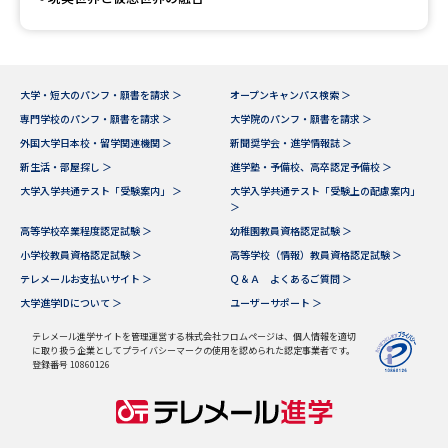
大学・短大のパンフ・願書を請求 ＞
オープンキャンパス検索 ＞
専門学校のパンフ・願書を請求 ＞
大学院のパンフ・願書を請求 ＞
外国大学日本校・留学関連機関 ＞
新聞奨学会・進学情報誌 ＞
新生活・部屋探し ＞
進学塾・予備校、高卒認定予備校 ＞
大学入学共通テスト「受験案内」 ＞
大学入学共通テスト「受験上の配慮案内」
＞
高等学校卒業程度認定試験 ＞
幼稚園教員資格認定試験 ＞
小学校教員資格認定試験 ＞
高等学校（情報）教員資格認定試験 ＞
テレメールお支払いサイト ＞
Ｑ＆Ａ よくあるご質問 ＞
大学進学IDについて ＞
ユーザーサポート ＞
テレメール進学サイトを管理運営する株式会社フロムページは、個人情報を適切
に取り扱う企業としてプライバシーマークの使用を認められた認定事業者です。
登録番号 10860126