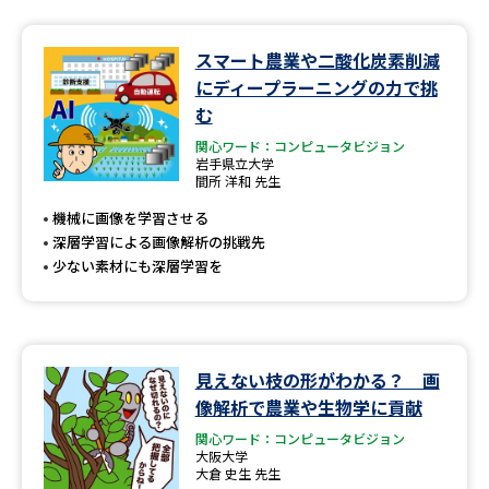
データサイエンス特集
奨学金・特待生制度特集
スマート農業や二酸化炭素削減
にディープラーニングの力で挑
デジタルパンフレット
進路の３択
む
関心ワード：コンピュータビジョン
新学年スタート号特集ページ
新学年スタート号特集ページ
岩手県立大学
（高3生用）
（高2生用）
間所 洋和 先生
機械に画像を学習させる
SELFBRAND特集ページ
深層学習による画像解析の挑戦先
少ない素材にも深層学習を
オープンキャンパスなどを調べる
オープンキャンパス検索
実施プログラムから探す
見えない枝の形がわかる？ 画
来場型・Web型イベント特集
夢ナビライブ
像解析で農業や生物学に貢献
関心ワード：コンピュータビジョン
大阪大学
大倉 史生 先生