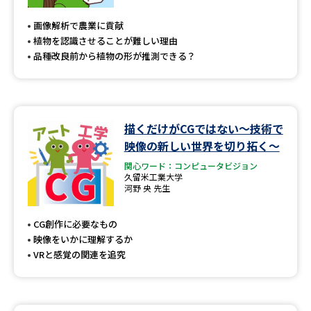
受験準備
資料検索
画像解析で農業に貢献
植物を認識させることが難しい理由
志望校・出願校を調べる
品種改良前から植物の形が推測できる？
併願校選び
受験スケジュールを立てよう
描くだけがCGではない～技術で
先輩が入学を決めた理由
テレメール全国一斉進学調査
映像の新しい世界を切り拓く～
関心ワード：コンピュータビジョン
新生活お役立ちガイド
久留米工業大学
河野 央 先生
学問発見
学問検索
CG創作に必要なもの
映像をいかに理解するか
VRと感覚の関連を追究
大学で学びたい学問発見