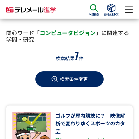
学問検索
資料請求BOX
資料請求
資料検索
関心ワード「
コンピュータビジョン
」に関連する
学問・研究
7
大学・短大の資料種類から請求
検索結果
件
大学パンフ
学部・学科パンフ
検索条件変更
総合型選抜・学校推薦型選抜 募
大学入学共通テスト利用選抜の
集要項＆願書
募集要項＆願書
過去問題集
ゴルフが屋内競技に？ 映像解
大学・短大以外の資料から請求
析で変わりゆくスポーツのカタ
チ