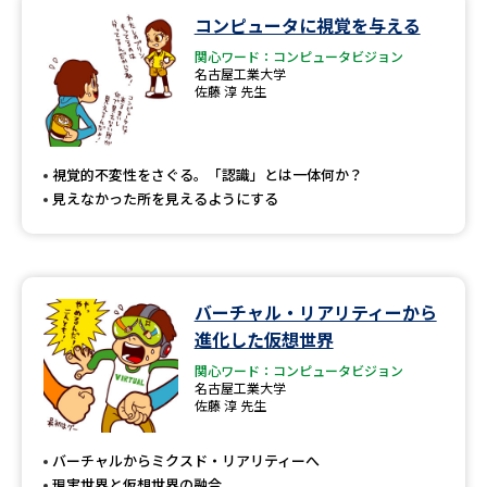
学問のミニ講義「夢ナビ講義」
学問分野解説
コンピュータに視覚を与える
関心ワード：コンピュータビジョン
学問の教科書
夢ナビライブ
名古屋工業大学
佐藤 淳 先生
ユーザーサポート
視覚的不変性をさぐる。「認識」とは一体何か？
Ｑ＆Ａ よくあるご質問
大学進学IDについて
見えなかった所を見えるようにする
資料の料金の
受付内容・発送状況の確認
お支払いについて
テレメール
個人情報取扱規定
バーチャル・リアリティーから
お支払いサイト
進化した仮想世界
テレメール進学カタログ
特定商取引表記
関心ワード：コンピュータビジョン
訂正のご案内
名古屋工業大学
佐藤 淳 先生
バーチャルからミクスド・リアリティーへ
現実世界と仮想世界の融合