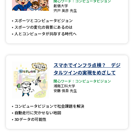
専門学校の資料請求
大学院の資料請求
関心ワード：コンピュータビジョン
創価大学
宍戸 英彦 先生
大学入学共通テスト「受験案
留学・進学関連、塾・予備校
内」の請求
スポーツとコンピュータビジョン
スポーツの変化の背景にあるのは
大学入学共通テスト「受験上の
高等学校卒業程度認定試験
人とコンピュータが共存する時代へ
配慮案内」の請求
幼稚園教員資格認定試験
小学校教員資格認定試験
高等学校（情報）教員資格認定
スマホでインフラ点検？ デジ
試験
タルツインの実現をめざして
関心ワード：コンピュータビジョン
湘南工科大学
大学研究
大学検索
安藤 慎吾 先生
コンピュータビジョンで社会課題を解決
自動走行に欠かせない地図
大学で学べる内容や特徴を調べる
3Dデータの可能性
国際・グローバルに強い大学特
新増設大学・学部・学科特集
集