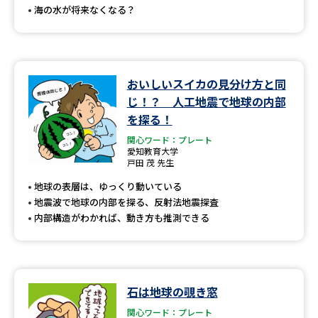
海の水が将来なくなる？
おいしいスイカの見分け方と同
じ！？ 人工地震で地球の内部
を探る！
関心ワード：プレート
愛知教育大学
戸田 茂 先生
地球の表層は、ゆっくり動いている
地震波で地球の内部を探る、反射法地震探査
内部構造がわかれば、動き方も推測できる
石は地球の覗き窓
関心ワード：プレート