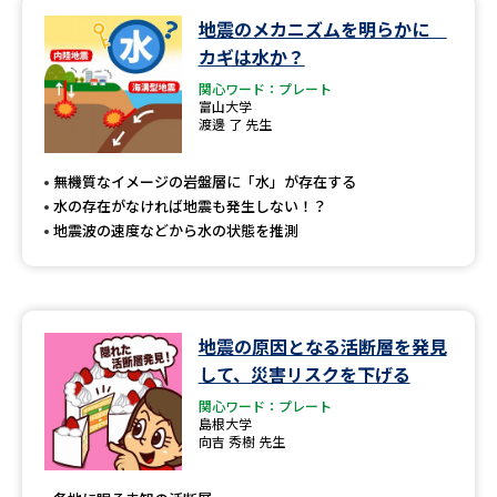
地震のメカニズムを明らかに
データサイエンス特集
奨学金・特待生制度特集
カギは水か？
関心ワード：プレート
デジタルパンフレット
進路の３択
富山大学
渡邊 了 先生
新学年スタート号特集ページ
新学年スタート号特集ページ
（高3生用）
（高2生用）
無機質なイメージの岩盤層に「水」が存在する
水の存在がなければ地震も発生しない！？
SELFBRAND特集ページ
地震波の速度などから水の状態を推測
オープンキャンパスなどを調べる
地震の原因となる活断層を発見
オープンキャンパス検索
実施プログラムから探す
して、災害リスクを下げる
関心ワード：プレート
来場型・Web型イベント特集
夢ナビライブ
島根大学
向吉 秀樹 先生