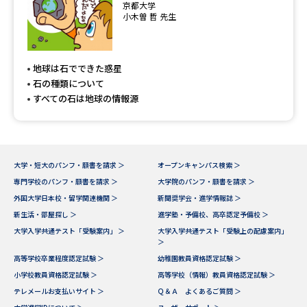
京都大学
小木曽 哲 先生
地球は石でできた惑星
石の種類について
すべての石は地球の情報源
大学・短大のパンフ・願書を請求 ＞
オープンキャンパス検索 ＞
専門学校のパンフ・願書を請求 ＞
大学院のパンフ・願書を請求 ＞
外国大学日本校・留学関連機関 ＞
新聞奨学会・進学情報誌 ＞
新生活・部屋探し ＞
進学塾・予備校、高卒認定予備校 ＞
大学入学共通テスト「受験案内」 ＞
大学入学共通テスト「受験上の配慮案内」
＞
高等学校卒業程度認定試験 ＞
幼稚園教員資格認定試験 ＞
小学校教員資格認定試験 ＞
高等学校（情報）教員資格認定試験 ＞
テレメールお支払いサイト ＞
Ｑ＆Ａ よくあるご質問 ＞