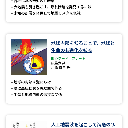
受験準備
資料検索
各地に眠る未知の活断層
大地震も引き起こす、隠れ断層を発見するには
未知の断層を発見して地震リスクを低減
志望校・出願校を調べる
併願校選び
受験スケジュールを立てよう
地球内部を知ることで、地球と
生命の共進化を知る
先輩が入学を決めた理由
テレメール全国一斉進学調査
関心ワード：プレート
広島大学
川添 貴章 先生
新生活お役立ちガイド
地球の内部は謎だらけ
高温高圧状態を実験室で作る
学問発見
学問検索
生命と地球内部の密接な関係
大学で学びたい学問発見
人工地震波を起こして海底の状