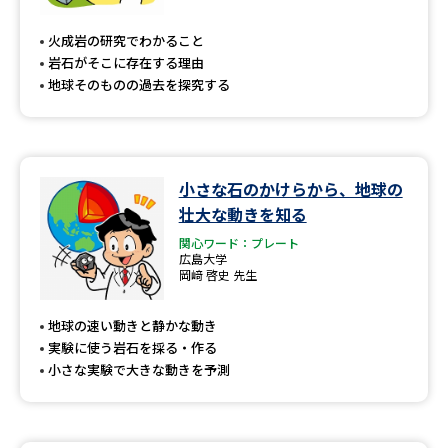
専門学校の資料請求
大学院の資料請求
火成岩の研究でわかること
大学入学共通テスト「受験案
留学・進学関連、塾・予備校
岩石がそこに存在する理由
内」の請求
地球そのものの過去を探究する
大学入学共通テスト「受験上の
高等学校卒業程度認定試験
配慮案内」の請求
幼稚園教員資格認定試験
小学校教員資格認定試験
小さな石のかけらから、地球の
壮大な動きを知る
高等学校（情報）教員資格認定
試験
関心ワード：プレート
広島大学
岡﨑 啓史 先生
大学研究
大学検索
地球の速い動きと静かな動き
実験に使う岩石を採る・作る
小さな実験で大きな動きを予測
大学で学べる内容や特徴を調べる
国際・グローバルに強い大学特
新増設大学・学部・学科特集
集