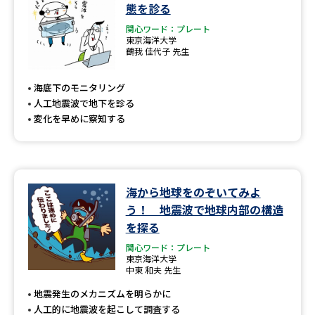
学問のミニ講義「夢ナビ講義」
学問分野解説
態を診る
関心ワード：プレート
東京海洋大学
学問の教科書
夢ナビライブ
鶴我 佳代子 先生
ユーザーサポート
海底下のモニタリング
人工地震波で地下を診る
変化を早めに察知する
Ｑ＆Ａ よくあるご質問
大学進学IDについて
資料の料金の
受付内容・発送状況の確認
お支払いについて
海から地球をのぞいてみよ
テレメール
個人情報取扱規定
お支払いサイト
う！ 地震波で地球内部の構造
を探る
テレメール進学カタログ
特定商取引表記
訂正のご案内
関心ワード：プレート
東京海洋大学
中東 和夫 先生
地震発生のメカニズムを明らかに
人工的に地震波を起こして調査する