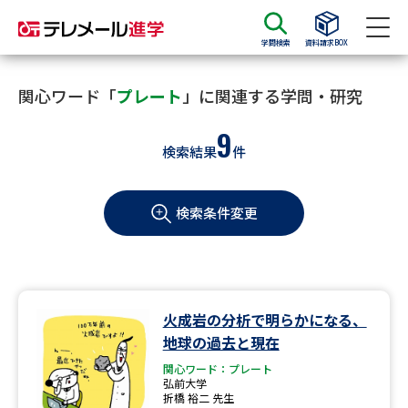
学問検索
資料請求BOX
資料請求
資料検索
関心ワード「
プレート
」に関連する学問・研究
9
検索結果
件
大学・短大の資料種類から請求
検索条件変更
大学パンフ
学部・学科パンフ
総合型選抜・学校推薦型選抜 募
大学入学共通テスト利用選抜の
集要項＆願書
募集要項＆願書
過去問題集
火成岩の分析で明らかになる、
地球の過去と現在
大学・短大以外の資料から請求
関心ワード：プレート
弘前大学
折橋 裕二 先生