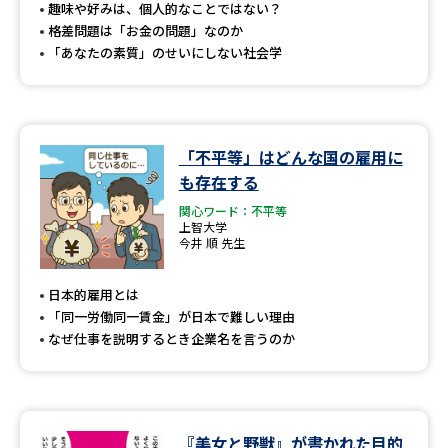
受験準備
資料検索
趣味や好みは、個人的なことではない？
格差問題は「お金の問題」なのか
「あなたの素質」のせいにしない社会学
志望校・出願校を調べる
併願校選び
受験スケジュールを立てよう
「不平等」はどんな国の雇用に
も存在する
先輩が入学を決めた理由
テレメール全国一斉進学調査
関心ワード：不平等
上智大学
新生活お役立ちガイド
今井 順 先生
日本的雇用とは
「同一労働同一賃金」が日本で難しい理由
学問発見
学問検索
なぜ仕事を説明するとき企業名を言うのか
大学で学びたい学問発見
『美女と野獣』が書かれた目的