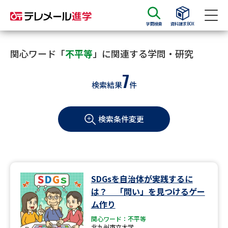
学問検索
資料請求BOX
資料請求
資料検索
関心ワード「
不平等
」に関連する学問・研究
7
検索結果
件
大学・短大の資料種類から請求
検索条件変更
大学パンフ
学部・学科パンフ
総合型選抜・学校推薦型選抜 募
大学入学共通テスト利用選抜の
集要項＆願書
募集要項＆願書
過去問題集
SDGsを自治体が実践するに
は？ 「問い」を見つけるゲー
大学・短大以外の資料から請求
ム作り
関心ワード：不平等
北九州市立大学