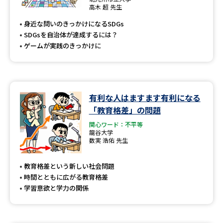
専門学校の資料請求
大学院の資料請求
高木 超 先生
身近な問いのきっかけになるSDGs
大学入学共通テスト「受験案
留学・進学関連、塾・予備校
内」の請求
SDGsを自治体が達成するには？
ゲームが実践のきっかけに
大学入学共通テスト「受験上の
高等学校卒業程度認定試験
配慮案内」の請求
幼稚園教員資格認定試験
小学校教員資格認定試験
有利な人はますます有利になる
高等学校（情報）教員資格認定
「教育格差」の問題
試験
関心ワード：不平等
龍谷大学
数実 浩佑 先生
大学研究
大学検索
教育格差という新しい社会問題
時間とともに広がる教育格差
学習意欲と学力の関係
大学で学べる内容や特徴を調べる
国際・グローバルに強い大学特
新増設大学・学部・学科特集
集