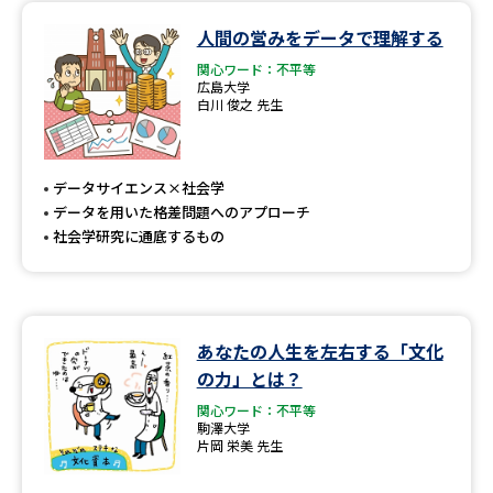
人間の営みをデータで理解する
データサイエンス特集
奨学金・特待生制度特集
関心ワード：不平等
広島大学
白川 俊之 先生
デジタルパンフレット
進路の３択
新学年スタート号特集ページ
新学年スタート号特集ページ
（高3生用）
（高2生用）
データサイエンス×社会学
データを用いた格差問題へのアプローチ
SELFBRAND特集ページ
社会学研究に通底するもの
オープンキャンパスなどを調べる
オープンキャンパス検索
実施プログラムから探す
あなたの人生を左右する「文化
の力」とは？
来場型・Web型イベント特集
夢ナビライブ
関心ワード：不平等
駒澤大学
片岡 栄美 先生