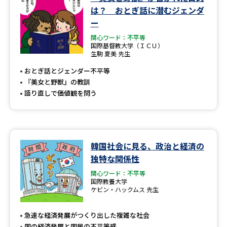
学問のミニ講義「夢ナビ講義」
学問分野解説
は？ おとぎ話に潜むジェンダ
ー
学問の教科書
夢ナビライブ
関心ワード：不平等
国際基督教大学（ＩＣＵ）
生駒 夏美 先生
ユーザーサポート
おとぎ話とジェンダー不平等
『美女と野獣』の教訓
Ｑ＆Ａ よくあるご質問
大学進学IDについて
語り直しで価値観を問う
資料の料金の
受付内容・発送状況の確認
お支払いについて
テレメール
個人情報取扱規定
韓国社会に見る、政治と経済の
お支払いサイト
独特な関係性
テレメール進学カタログ
特定商取引表記
関心ワード：不平等
訂正のご案内
国際教養大学
ケビン・ハックムス 先生
急速な経済発展がつくり出した複雑な社会
国の経済発展と国民の不平等感