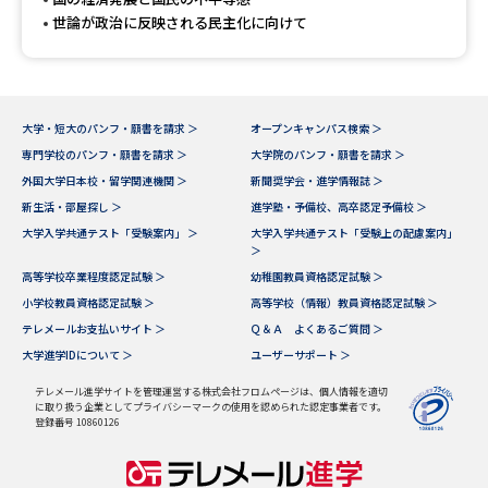
世論が政治に反映される民主化に向けて
大学・短大のパンフ・願書を請求 ＞
オープンキャンパス検索 ＞
専門学校のパンフ・願書を請求 ＞
大学院のパンフ・願書を請求 ＞
外国大学日本校・留学関連機関 ＞
新聞奨学会・進学情報誌 ＞
新生活・部屋探し ＞
進学塾・予備校、高卒認定予備校 ＞
大学入学共通テスト「受験案内」 ＞
大学入学共通テスト「受験上の配慮案内」
＞
高等学校卒業程度認定試験 ＞
幼稚園教員資格認定試験 ＞
小学校教員資格認定試験 ＞
高等学校（情報）教員資格認定試験 ＞
テレメールお支払いサイト ＞
Ｑ＆Ａ よくあるご質問 ＞
大学進学IDについて ＞
ユーザーサポート ＞
テレメール進学サイトを管理運営する株式会社フロムページは、個人情報を適切
に取り扱う企業としてプライバシーマークの使用を認められた認定事業者です。
登録番号 10860126