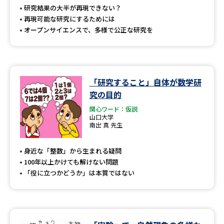
受験準備
資料検索
研究結果の大半が再現できない？
再現可能な研究にするためには
オープンサイエンスで、多様で公正な研究を
志望校・出願校を調べる
併願校選び
受験スケジュールを立てよう
「研究すること」自体が数学研
先輩が入学を決めた理由
テレメール全国一斉進学調査
究の目的
関心ワード：仮説
山口大学
新生活お役立ちガイド
南出 真 先生
身近な「整数」から生まれる疑問
学問発見
学問検索
100年以上かけても解けない問題
「役に立つかどうか」は本質ではない
大学で学びたい学問発見