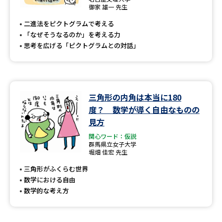
専門学校の資料請求
大学院の資料請求
御家 雄一 先生
二進法をピクトグラムで考える
大学入学共通テスト「受験案
留学・進学関連、塾・予備校
内」の請求
「なぜそうなるのか」を考える力
思考を広げる「ピクトグラムとの対話」
大学入学共通テスト「受験上の
高等学校卒業程度認定試験
配慮案内」の請求
幼稚園教員資格認定試験
小学校教員資格認定試験
三角形の内角は本当に180
高等学校（情報）教員資格認定
度？ 数学が導く自由なものの
試験
見方
関心ワード：仮説
群馬県立女子大学
大学研究
大学検索
堀畑 佳宏 先生
三角形がふくらむ世界
数学における自由
大学で学べる内容や特徴を調べる
数学的な考え方
国際・グローバルに強い大学特
新増設大学・学部・学科特集
集