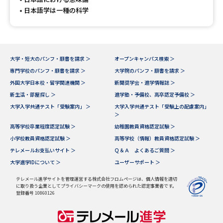
日本語学は一種の科学
大学・短大のパンフ・願書を請求 ＞
オープンキャンパス検索 ＞
専門学校のパンフ・願書を請求 ＞
大学院のパンフ・願書を請求 ＞
外国大学日本校・留学関連機関 ＞
新聞奨学会・進学情報誌 ＞
新生活・部屋探し ＞
進学塾・予備校、高卒認定予備校 ＞
大学入学共通テスト「受験案内」 ＞
大学入学共通テスト「受験上の配慮案内」
＞
高等学校卒業程度認定試験 ＞
幼稚園教員資格認定試験 ＞
小学校教員資格認定試験 ＞
高等学校（情報）教員資格認定試験 ＞
テレメールお支払いサイト ＞
Ｑ＆Ａ よくあるご質問 ＞
大学進学IDについて ＞
ユーザーサポート ＞
テレメール進学サイトを管理運営する株式会社フロムページは、個人情報を適切
に取り扱う企業としてプライバシーマークの使用を認められた認定事業者です。
登録番号 10860126