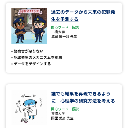
過去のデータから未来の犯罪発
データサイエンス特集
奨学金・特待生制度特集
生を予測する
関心ワード：仮説
デジタルパンフレット
進路の３択
一橋大学
城田 慎一郎 先生
新学年スタート号特集ページ
新学年スタート号特集ページ
（高3生用）
（高2生用）
警察官が足りない
犯罪発生のメカニズムを推測
SELFBRAND特集ページ
データをデザインする
オープンキャンパスなどを調べる
オープンキャンパス検索
実施プログラムから探す
誰でも結果を再現できるよう
に 心理学の研究方法を考える
来場型・Web型イベント特集
夢ナビライブ
関心ワード：仮説
専修大学
国里 愛彦 先生