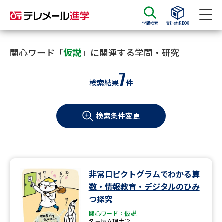
学問検索
資料請求BOX
資料請求
資料検索
関心ワード「
仮説
」に関連する学問・研究
7
検索結果
件
大学・短大の資料種類から請求
検索条件変更
大学パンフ
学部・学科パンフ
総合型選抜・学校推薦型選抜 募
大学入学共通テスト利用選抜の
集要項＆願書
募集要項＆願書
過去問題集
非常口ピクトグラムでわかる算
数・情報教育・デジタルのひみ
大学・短大以外の資料から請求
つ探究
関心ワード：仮説
名古屋文理大学