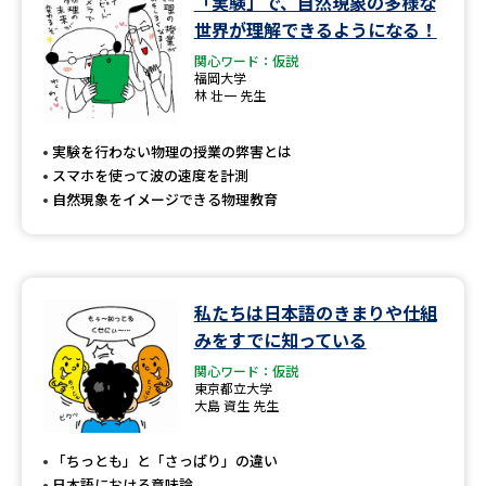
「実験」で、自然現象の多様な
学問のミニ講義「夢ナビ講義」
学問分野解説
世界が理解できるようになる！
関心ワード：仮説
学問の教科書
夢ナビライブ
福岡大学
林 壮一 先生
ユーザーサポート
実験を行わない物理の授業の弊害とは
スマホを使って波の速度を計測
Ｑ＆Ａ よくあるご質問
大学進学IDについて
自然現象をイメージできる物理教育
資料の料金の
受付内容・発送状況の確認
お支払いについて
テレメール
個人情報取扱規定
私たちは日本語のきまりや仕組
お支払いサイト
みをすでに知っている
テレメール進学カタログ
特定商取引表記
関心ワード：仮説
訂正のご案内
東京都立大学
大島 資生 先生
「ちっとも」と「さっぱり」の違い
日本語における意味論