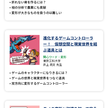
受験準備
資料検索
折れない骨を作るには？
枝の分析で農業にも貢献
変形が大きなものを扱うのは難しい
志望校・出願校を調べる
併願校選び
受験スケジュールを立てよう
進化するゲームコントローラ
ー！ 仮想空間と現実世界を結
先輩が入学を決めた理由
テレメール全国一斉進学調査
ぶ道具とは
関心ワード：変形
新生活お役立ちガイド
東京工科大学
井上 亮文 先生
ゲームのキャラクターになりきるには？
学問発見
学問検索
ゲームの世界と現実世界をつなぐ道具
双方向に変形するゲームコントローラー
大学で学びたい学問発見