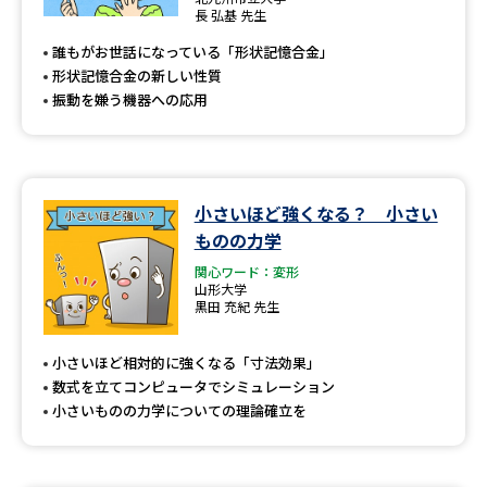
専門学校の資料請求
大学院の資料請求
長 弘基 先生
誰もがお世話になっている「形状記憶合金」
大学入学共通テスト「受験案
留学・進学関連、塾・予備校
内」の請求
形状記憶合金の新しい性質
振動を嫌う機器への応用
大学入学共通テスト「受験上の
高等学校卒業程度認定試験
配慮案内」の請求
幼稚園教員資格認定試験
小学校教員資格認定試験
小さいほど強くなる？ 小さい
高等学校（情報）教員資格認定
ものの力学
試験
関心ワード：変形
山形大学
黒田 充紀 先生
大学研究
大学検索
小さいほど相対的に強くなる「寸法効果」
数式を立てコンピュータでシミュレーション
小さいものの力学についての理論確立を
大学で学べる内容や特徴を調べる
国際・グローバルに強い大学特
新増設大学・学部・学科特集
集