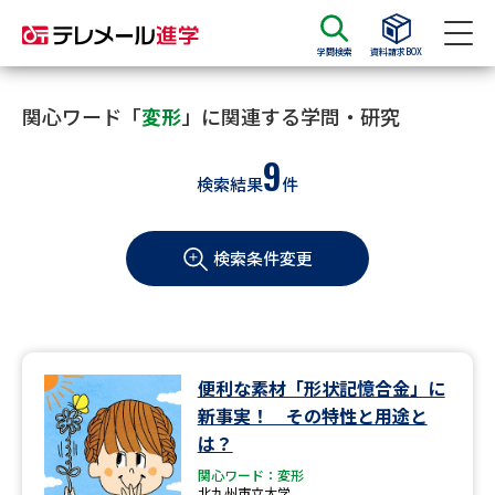
学問検索
資料請求BOX
資料請求
資料検索
関心ワード「
変形
」に関連する学問・研究
9
検索結果
件
大学・短大の資料種類から請求
検索条件変更
大学パンフ
学部・学科パンフ
総合型選抜・学校推薦型選抜 募
大学入学共通テスト利用選抜の
集要項＆願書
募集要項＆願書
過去問題集
便利な素材「形状記憶合金」に
新事実！ その特性と用途と
大学・短大以外の資料から請求
は？
関心ワード：変形
北九州市立大学