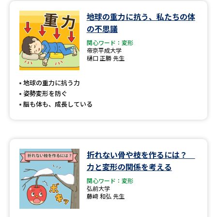
地球の重力に抗う、私たちの体
データサイエンス特集
奨学金・特待生制度特集
の不思議
関心ワード：変形
デジタルパンフレット
進路の３択
帝京平成大学
樋口 正勝 先生
新学年スタート号特集ページ
新学年スタート号特集ページ
（高3生用）
（高2生用）
地球の重力に抗う力
姿勢変形を防ぐ
SELFBRAND特集ページ
脳も体も、成長している
オープンキャンパスなどを調べる
オープンキャンパス検索
実施プログラムから探す
折れない骨や枝を作るには？
力と変形の関係を考える
来場型・Web型イベント特集
夢ナビライブ
関心ワード：変形
弘前大学
藤﨑 和弘 先生