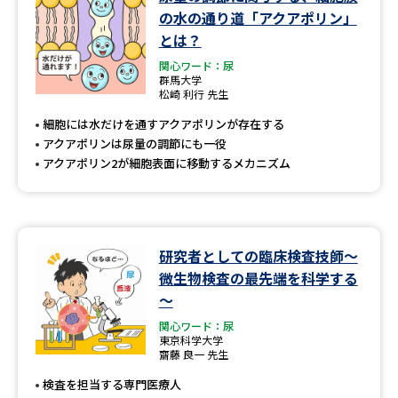
学問のミニ講義「夢ナビ講義」
学問分野解説
の水の通り道「アクアポリン」
とは？
学問の教科書
夢ナビライブ
関心ワード：尿
群馬大学
松崎 利行 先生
ユーザーサポート
細胞には水だけを通すアクアポリンが存在する
アクアポリンは尿量の調節にも一役
Ｑ＆Ａ よくあるご質問
大学進学IDについて
アクアポリン2が細胞表面に移動するメカニズム
資料の料金の
受付内容・発送状況の確認
お支払いについて
テレメール
個人情報取扱規定
研究者としての臨床検査技師～
お支払いサイト
微生物検査の最先端を科学する
テレメール進学カタログ
～
特定商取引表記
訂正のご案内
関心ワード：尿
東京科学大学
齋藤 良一 先生
検査を担当する専門医療人