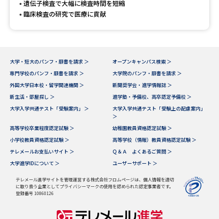
遺伝子検査で大幅に検査時間を短縮
臨床検査の研究で医療に貢献
大学・短大のパンフ・願書を請求 ＞
オープンキャンパス検索 ＞
専門学校のパンフ・願書を請求 ＞
大学院のパンフ・願書を請求 ＞
外国大学日本校・留学関連機関 ＞
新聞奨学会・進学情報誌 ＞
新生活・部屋探し ＞
進学塾・予備校、高卒認定予備校 ＞
大学入学共通テスト「受験案内」 ＞
大学入学共通テスト「受験上の配慮案内」
＞
高等学校卒業程度認定試験 ＞
幼稚園教員資格認定試験 ＞
小学校教員資格認定試験 ＞
高等学校（情報）教員資格認定試験 ＞
テレメールお支払いサイト ＞
Ｑ＆Ａ よくあるご質問 ＞
大学進学IDについて ＞
ユーザーサポート ＞
テレメール進学サイトを管理運営する株式会社フロムページは、個人情報を適切
に取り扱う企業としてプライバシーマークの使用を認められた認定事業者です。
登録番号 10860126