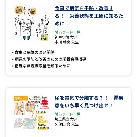
食事で病気を予防・改善す
データサイエンス特集
奨学金・特待生制度特集
る！ 栄養状態を正確に知るた
めに
デジタルパンフレット
進路の３択
関心ワード：尿
神戸学院大学
中川 輪央 先生
新学年スタート号特集ページ
新学年スタート号特集ページ
（高3生用）
（高2生用）
食事と病気の深い関係
病気の予防と改善のための栄養食事指導
SELFBRAND特集ページ
正確な食塩摂取量を知るために
オープンキャンパスなどを調べる
オープンキャンパス検索
実施プログラムから探す
尿を電気で分離する？！ 腎疾
患をいち早く見つけ出せ！
来場型・Web型イベント特集
夢ナビライブ
関心ワード：尿
埼玉県立大学
久保田 亮 先生