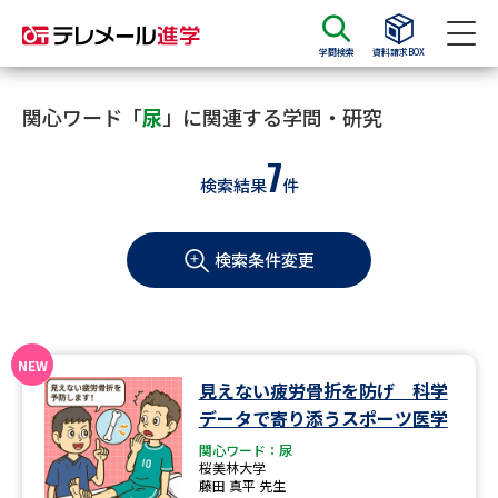
学問検索
資料請求BOX
資料請求
資料検索
関心ワード「
尿
」に関連する学問・研究
7
検索結果
件
大学・短大の資料種類から請求
検索条件変更
大学パンフ
学部・学科パンフ
総合型選抜・学校推薦型選抜 募
大学入学共通テスト利用選抜の
集要項＆願書
募集要項＆願書
過去問題集
見えない疲労骨折を防げ 科学
データで寄り添うスポーツ医学
大学・短大以外の資料から請求
関心ワード：尿
桜美林大学
藤田 真平 先生