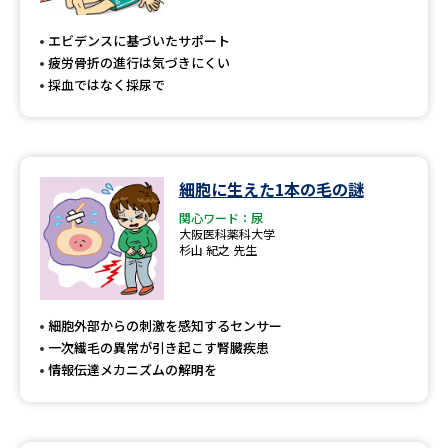
専門学校の資料請求
大学院の資料請求
エビデンスに基づいたサポート
大学入学共通テスト「受験案
留学・進学関連、塾・予備校
疲労骨折の進行は気づきにくい
内」の請求
採血ではなく採尿で
大学入学共通テスト「受験上の
高等学校卒業程度認定試験
配慮案内」の請求
幼稚園教員資格認定試験
小学校教員資格認定試験
細胞に生えた1本の毛の謎
高等学校（情報）教員資格認定
関心ワード：尿
試験
大阪医科薬科大学
杉山 紀之 先生
大学研究
大学検索
細胞外部からの刺激を感知するセンサー
一次繊毛の異常が引き起こす腎臓疾患
情報伝達メカニズムの解明を
大学で学べる内容や特徴を調べる
国際・グローバルに強い大学特
新増設大学・学部・学科特集
集