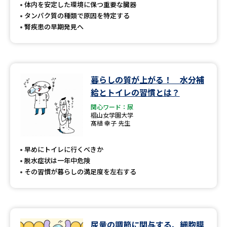
受験準備
資料検索
体内を安定した環境に保つ重要な臓器
タンパク質の種類で原因を特定する
腎疾患の早期発見へ
志望校・出願校を調べる
併願校選び
受験スケジュールを立てよう
暮らしの質が上がる！ 水分補
給とトイレの習慣とは？
先輩が入学を決めた理由
テレメール全国一斉進学調査
関心ワード：尿
椙山女学園大学
新生活お役立ちガイド
髙植 幸子 先生
早めにトイレに行くべきか
脱水症状は一年中危険
学問発見
学問検索
その習慣が暮らしの満足度を左右する
大学で学びたい学問発見
尿量の調節に関与する、細胞膜