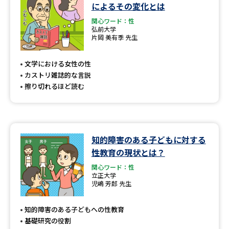
学問のミニ講義「夢ナビ講義」
学問分野解説
によるその変化とは
関心ワード：性
弘前大学
学問の教科書
夢ナビライブ
片岡 美有季 先生
ユーザーサポート
文学における女性の性
カストリ雑誌的な言説
擦り切れるほど読む
Ｑ＆Ａ よくあるご質問
大学進学IDについて
資料の料金の
受付内容・発送状況の確認
お支払いについて
知的障害のある子どもに対する
テレメール
個人情報取扱規定
お支払いサイト
性教育の現状とは？
関心ワード：性
テレメール進学カタログ
特定商取引表記
立正大学
訂正のご案内
児嶋 芳郎 先生
知的障害のある子どもへの性教育
基礎研究の役割