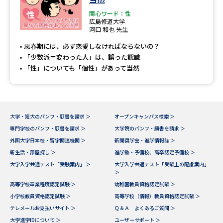
関心ワード：性
広島修道大学
河口 和也 先生
思春期には、必ず恋愛しなければならないの？
「少数派＝変わった人」は、誤った認識
「性」についても「個性」があって当然
大学・短大のパンフ・願書を請求 ＞
オープンキャンパス検索 ＞
専門学校のパンフ・願書を請求 ＞
大学院のパンフ・願書を請求 ＞
外国大学日本校・留学関連機関 ＞
新聞奨学会・進学情報誌 ＞
新生活・部屋探し ＞
進学塾・予備校、高卒認定予備校 ＞
大学入学共通テスト「受験案内」 ＞
大学入学共通テスト「受験上の配慮案内」
＞
高等学校卒業程度認定試験 ＞
幼稚園教員資格認定試験 ＞
小学校教員資格認定試験 ＞
高等学校（情報）教員資格認定試験 ＞
テレメールお支払いサイト ＞
Ｑ＆Ａ よくあるご質問 ＞
大学進学IDについて ＞
ユーザーサポート ＞