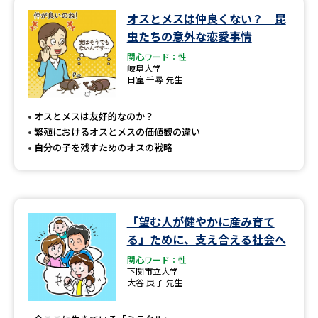
オスとメスは仲良くない？ 昆
データサイエンス特集
奨学金・特待生制度特集
虫たちの意外な恋愛事情
関心ワード：性
デジタルパンフレット
進路の３択
岐阜大学
日室 千尋 先生
新学年スタート号特集ページ
新学年スタート号特集ページ
（高3生用）
（高2生用）
オスとメスは友好的なのか？
繁殖におけるオスとメスの価値観の違い
SELFBRAND特集ページ
自分の子を残すためのオスの戦略
オープンキャンパスなどを調べる
「望む人が健やかに産み育て
オープンキャンパス検索
実施プログラムから探す
る」ために、支え合える社会へ
関心ワード：性
来場型・Web型イベント特集
夢ナビライブ
下関市立大学
大谷 良子 先生