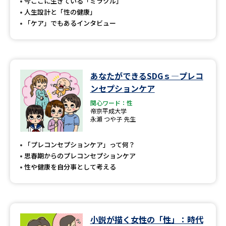
受験準備
資料検索
今ここに生きている「ミラクル」
人生設計と「性の健康」
「ケア」でもあるインタビュー
志望校・出願校を調べる
併願校選び
受験スケジュールを立てよう
あなたができるSDGｓ―プレコ
ンセプションケア
先輩が入学を決めた理由
テレメール全国一斉進学調査
関心ワード：性
帝京平成大学
永瀬 つや子 先生
新生活お役立ちガイド
「プレコンセプションケア」って何？
思春期からのプレコンセプションケア
学問発見
学問検索
性や健康を自分事として考える
大学で学びたい学問発見
小説が描く女性の「性」：時代