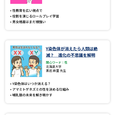
専門学校の資料請求
大学院の資料請求
性教育を広い視点で
大学入学共通テスト「受験案
留学・進学関連、塾・予備校
役割を演じるロールプレイ学習
内」の請求
男女格差はまだ根強い
大学入学共通テスト「受験上の
高等学校卒業程度認定試験
配慮案内」の請求
幼稚園教員資格認定試験
小学校教員資格認定試験
Y染色体が消えたら人類は絶
滅？ 進化の不思議を解明
高等学校（情報）教員資格認定
試験
関心ワード：性
北海道大学
黒岩 麻里 先生
大学研究
大学検索
Y染色体はいつか消える？
アマミトゲネズミの性を決める仕組み
哺乳類の未来を解き明かす
大学で学べる内容や特徴を調べる
国際・グローバルに強い大学特
新増設大学・学部・学科特集
集