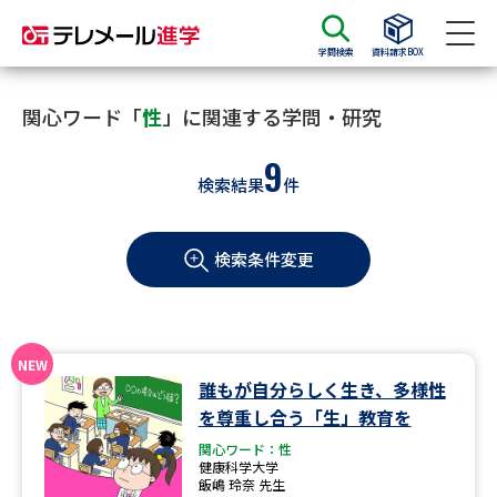
学問検索
資料請求BOX
資料請求
資料検索
関心ワード「
性
」に関連する学問・研究
9
検索結果
件
大学・短大の資料種類から請求
検索条件変更
大学パンフ
学部・学科パンフ
総合型選抜・学校推薦型選抜 募
大学入学共通テスト利用選抜の
集要項＆願書
募集要項＆願書
過去問題集
誰もが自分らしく生き、多様性
を尊重し合う「生」教育を
大学・短大以外の資料から請求
関心ワード：性
健康科学大学
飯嶋 玲奈 先生