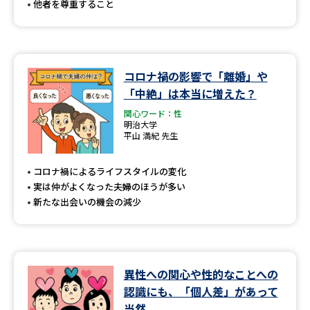
他者を尊重すること
コロナ禍の影響で「離婚」や
「中絶」は本当に増えた？
関心ワード：性
明治大学
平山 満紀 先生
コロナ禍によるライフスタイルの変化
実は仲がよくなった夫婦のほうが多い
新たな出会いの機会の減少
異性への関心や性的なことへの
認識にも、「個人差」があって
当然