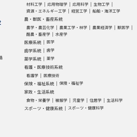
材料工学
応用物理学
応用科学
生物工学
資源・エネルギー工学
経営工学
船舶・海洋工学
農・獣医・畜産系統
求
農学・農芸化学
農業工学・林学
農業経済学
獣医学
酪農・畜産学
水産学
医学
医療系統
歯学
歯学系統
請
薬学
薬学系統
看護・医療技術系統
看護学
医療技術
保険・福祉学
保険・福祉系統
家政・生活系統
食物・栄養学
被服学
児童学
住居学
生活科学
スポーツ・健康科学
スポーツ・健康系統