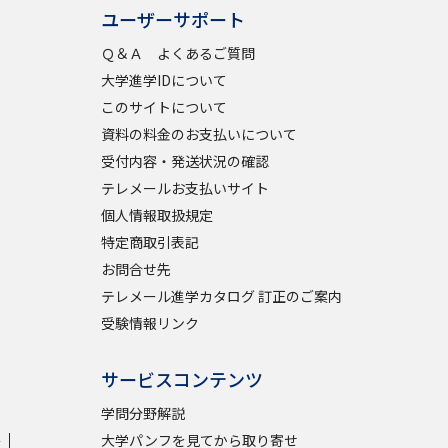
ユーザーサポート
学問検索
Ｑ＆Ａ よくあるご質問
大学進学IDについて
このサイトについて
資料の料金のお支払いについて
受付内容・発送状況の確認
野解説
学問の教科書
夢ナビライブ
テレメールお支払いサイト
個人情報取扱規定
特定商取引表記
お問合せ先
テレメール進学カタログ 訂正のご案内
受験情報リンク
いて
このサイトについて
・発送状況の確認
テレメール
お支払いサイト
サービスコンテンツ
問合せ先
テレメール進学カタログ
訂正のご案内
学問分野解説
学
大学パンフを見てから取り寄せ