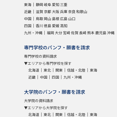
東海
静岡
岐阜
愛知
三重
近畿
滋賀
京都
大阪
兵庫
奈良
和歌山
中国
鳥取
岡山
島根
広島
山口
四国
香川
徳島
愛媛
高知
九州・沖縄
福岡
大分
宮崎
佐賀
長崎
熊本
鹿児島
沖縄
専門学校のパンフ・願書を請求
専門学校の資料請求
▼エリアから専門学校を探す
北海道
東北
関東
信越・北陸
東海
近畿
中国
四国
九州・沖縄
大学院のパンフ・願書を請求
大学院の資料請求
▼エリアから大学院を探す
北海道
東北
関東
信越・北陸
東海