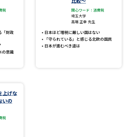
比較～
費税
関心ワード：消費税
」の請求
高等学校卒業程度認定試験
埼玉大学
高端 正幸 先生
格認定試験
る「財政
日本ほど増税に厳しい国はない
「守られている」と感じる北欧の国民
？
日本が進むべき道は
本の意識
大学検索
べる
を上げな
ローバルに強い大学特集
ないの
制度特集
デジタルパンフレット
費税
ジ（高3生用）
）