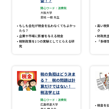
姿！？
関心ワード：消費税
大阪大学
恩地 一樹 先生
もしも会社が税金を払わなくてもよかっ
高い税
たら？
ク
企業や市場に影響を与える税金
財政民
税制政策を1つの実験としてとらえる研
「多様
究
税の負担はどう決ま
る？ 税の問題は計
算だけではない！
税法学とは
関心ワード：消費税
広島修道大学
税金を
奥谷 健 先生