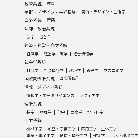
教育
教育系統
美術・デザイン・芸術学
美術・デザイン・芸術系統
学問発見
音楽
音楽系統
法律・政治系統
法学
政治学
大学で学びたい学問発見
経済・経営・商学系統
学問のミニ講義「夢ナビ講義」
学問分
経済学
経営学・商学
経営情報学
社会学系統
社会学
社会福祉学
環境学
観光学
マスコミ学
国際関係学
国際関係学系統
ユーザーサポート
情報・メディア系統
情報学・データサイエンス
メディア学
Ｑ＆Ａ よくあるご質問
大学進学IDにつ
理学系統
資料の料金の
お支払いについて
受付内容
数学
物理学
化学
生物学
地球科学
工学系統
個人情報取扱規定
特定商取引表記
お
機械工学
航空・宇宙工学
医用工学・生体工学
受験情報リンク
電気・電子工学
通信・情報工学
建築学
土木・環境工