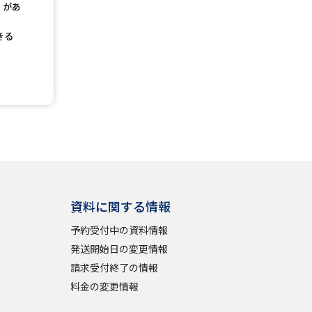
」があ
きる
べる
ムから探す
ライブ
資料検索
資料に関する情報
予約受付中の資料情報
発送開始日の変更情報
う
先輩が入学を決めた理由
請求受付終了の情報
役立ちガイド
料金の変更情報