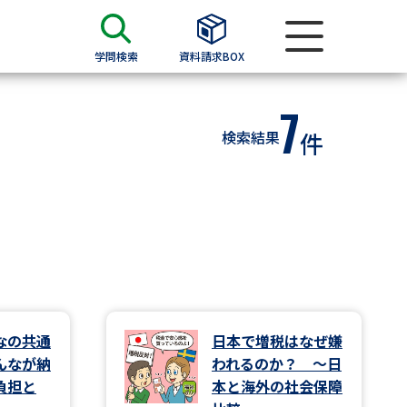
学問検索
資料請求BOX
7
資料検索
検索結果
件
求
願書
＆願書
過去問題集
求
なの共通
日本で増税はなぜ嫌
んなが納
われるのか？ ～日
留学・進学関連、塾・予備校
負担と
本と海外の社会保障