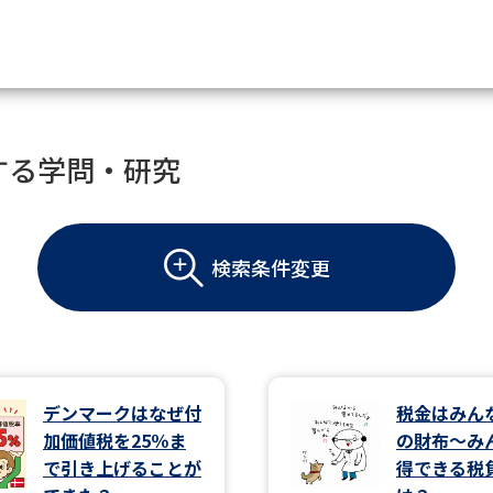
資料請求
する学問・研究
大学・短大の資料種類から請
検索条件変更
大学パンフ
学部・学科パンフ
総合型選抜・学校推薦型選抜 募集要項＆
大学入学共通テスト利用選抜の募集要項
大学・短大以外の資料から請
デンマークはなぜ付
税金はみん
加価値税を25％ま
の財布～み
専門学校の資料請求
大学院の資料請求
で引き上げることが
得できる税