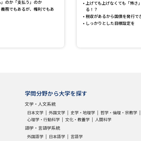
る」のか「支払う」のか
上げても上げなくても「怖さ
SELFBRAND特集ページ
、義務でもあるが、権利でもあ
る！？
税収があるから国債を発行で
しっかりとした目標設定を
オープンキャンパスなどを調
オープンキャンパス検索
実施プログラ
来場型・Web型イベント特集
夢ナビ
受験準備
学問分野から大学を探す
志望校・出願校を調べる
文学・人文系統
日本文学
外国文学
史学・地理学
哲学・倫理・宗教学
併願校選び
受験スケジュールを立てよ
心理学・行動科学
文化・教養学
人間科学
語学・言語学系統
テレメール全国一斉進学調査
新生活お
外国語学
日本語学
言語学