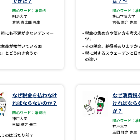
できた？
は？～
大学入学共通テスト「受験案内」の請求
関心ワード：消費税
関心ワード：消
大学入学共通テスト「受験上の配慮案内
明治大学
桃山学院大学
倉地 真太郎 先生
吉弘 憲介 先生
幼稚園教員資格認定試験
小学校教員資
負担にも不満が少ないデンマー
税金の集め方や使い方を考え
高等学校（情報）教員資格認定試験
学」
主主義が根付いている国
その税金、納得感ありますか
性」とどう向き合うか
税に対するスウェーデンと日
の違い
大学研究
大学で学べる内容や特徴を調
なぜ税金を払わなけ
なぜ消費税
新増設大学・学部・学科特集
国際・グ
ればならないのか？
ければなら
か？
関心ワード：消費税
データサイエンス特集
奨学金・特待生
神戸大学
関心ワード：消
進路の３択
新学年スタート号特集ペー
玉岡 雅之 先生
神戸大学
玉岡 雅之 先生
新学年スタート号特集ページ（高2生用
払うのは当たり前？