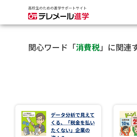
高校生のための進学サポートサイト
関心ワード「
消費税
」に関連
データ分析で見えて
くる、「税金を払い
たくない」企業の