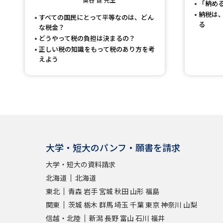
「納め
納税は
すべての国民にとって平等なのは、どん
る
な税金？
どうやって税の負担は決まるの？
正しい税の知識をもって税のあり方を考
えよう
大学・短大のパンフ・願書を請求
大学・短大の資料請求
北海道
北海道
東北
青森
岩手
宮城
秋田
山形
福島
関東
茨城
栃木
群馬
埼玉
千葉
東京
神奈川
山梨
信越・北陸
新潟
長野
富山
石川
福井