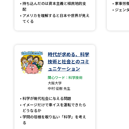
持ち込んだのは資本主義と植民地的支
家事労
配
ジェン
アメリカを理解すると日本や世界が見え
てくる
時代が求める、科学
技術と社会とのコミ
ュニケーション
関心ワード：科学技術
大阪大学
中村 征樹 先生
科学が現代社会に与える問題
イメージだけで車イスを運転できたら
どうなるか
学問の垣根を取り払い「科学」を考え
る