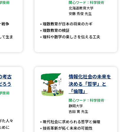
学技術
関心ワード：科学技術
北海道教育大学
」の請求
高等学校卒業程度認定試験
安藤 秀俊 先生
格認定試験
ナ戦争
理数教育が日本の将来のカギ
理数教育の検証
して生ま
理科や数学の楽しさを伝える工夫
大学検索
の考古
情報化社会の未来を
べる
だろう
決める「哲学」と
「倫理」
学技術
ローバルに強い大学特集
関心ワード：科学技術
静岡大学
制度特集
デジタルパンフレット
吉田 寛 先生
ジ（高3生用）
びた人々
現代社会に求められる哲学と倫理
）
ために
技術革新が拓く未来の可能性