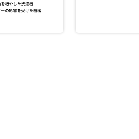
働を増やした洗濯機
SELFBRAND特集ページ
ダーの影響を受けた機械
オープンキャンパスなどを調
オープンキャンパス検索
実施プログラ
来場型・Web型イベント特集
夢ナビ
受験準備
志望校・出願校を調べる
併願校選び
受験スケジュールを立てよ
テレメール全国一斉進学調査
新生活お