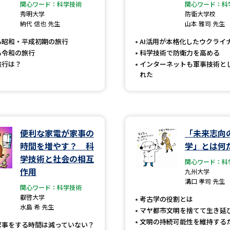
大学入学共通テスト「受験案内」の請求
関心ワード：科学技術
関心ワード：科
秀明大学
防衛大学校
大学入学共通テスト「受験上の配慮案内
納代 信也 先生
山本 雅司 先生
幼稚園教員資格認定試験
小学校教員資
る昭和・平成初期の旅行
AI活用が本格化したウクライ
る令和の旅行
科学技術で防衛力を高める
高等学校（情報）教員資格認定試験
旅行は？
インターネットも軍事技術と
れた
大学研究
便利な家電が家事の
「未来志向
大学で学べる内容や特徴を調
時間を増やす？ 科
学」とは何
学技術と社会の相互
関心ワード：科
新増設大学・学部・学科特集
国際・グ
作用
九州大学
溝口 孝司 先生
データサイエンス特集
奨学金・特待生
関心ワード：科学技術
叡啓大学
考古学の役割とは
進路の３択
新学年スタート号特集ペー
水島 希 先生
マヤ都市文明を捨てて生き延
新学年スタート号特集ページ（高2生用
文明の持続可能性を維持する
家事をする時間は減っていない？