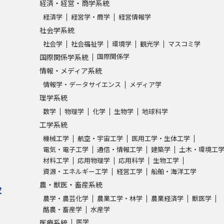
経済・経営・商学系統
経済学
経営学・商学
経営情報学
社会学系統
社会学
社会福祉学
環境学
観光学
マスコミ学
国際関係学
国際関係学系統
情報・メディア系統
情報学・データサイエンス
メディア学
理学系統
数学
物理学
化学
生物学
地球科学
工学系統
機械工学
航空・宇宙工学
医用工学・生体工学
電気・電子工学
通信・情報工学
建築学
土木・環境工
材料工学
応用物理学
応用科学
生物工学
資源・エネルギー工学
経営工学
船舶・海洋工学
農・獣医・畜産系統
求
農学・農芸化学
農業工学・林学
農業経済学
獣医学
酪農・畜産学
水産学
医学
医療系統