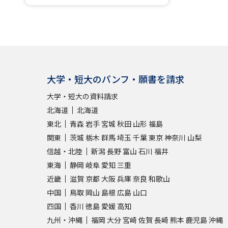
大学・短大のパンフ・願書を請求
大学・短大の資料請求
北海道
北海道
東北
青森
岩手
宮城
秋田
山形
福島
関東
茨城
栃木
群馬
埼玉
千葉
東京
神奈川
山梨
信越・北陸
新潟
長野
富山
石川
福井
東海
静岡
岐阜
愛知
三重
近畿
滋賀
京都
大阪
兵庫
奈良
和歌山
中国
鳥取
岡山
島根
広島
山口
四国
香川
徳島
愛媛
高知
九州・沖縄
福岡
大分
宮崎
佐賀
長崎
熊本
鹿児島
沖縄