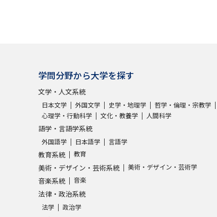
学問発見
大学で学びたい学問発見
学問分野から大学を探す
学問のミニ講義「夢ナビ講義」
学問分
文学・人文系統
日本文学
外国文学
史学・地理学
哲学・倫理・宗教学
心理学・行動科学
文化・教養学
人間科学
ユーザーサポート
語学・言語学系統
外国語学
日本語学
言語学
教育
教育系統
Ｑ＆Ａ よくあるご質問
大学進学IDにつ
美術・デザイン・芸術学
美術・デザイン・芸術系統
資料の料金の
お支払いについて
受付内容
音楽
音楽系統
個人情報取扱規定
特定商取引表記
お
法律・政治系統
法学
政治学
受験情報リンク