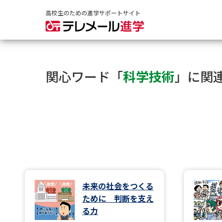
高校生のための進学サポートサイト
関心ワード「
科学技術
」に関
未来の社会をつくる
ために 判断を支え
る力