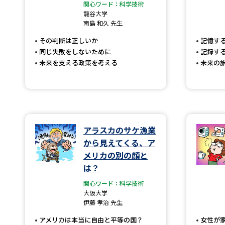
関心ワード：科学技術
龍谷大学
南島 和久 先生
その判断は正しいか
記憶す
同じ失敗をしないために
記録す
未来を支える政策を考える
未来の
アラスカのサケ漁業
から見えてくる、ア
メリカの別の顔と
は？
関心ワード：科学技術
大阪大学
伊藤 孝治 先生
アメリカは本当に自由と平等の国？
女性が