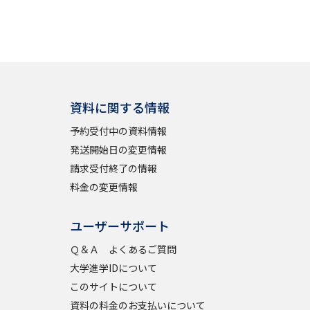
学問検索
資料に関する情報
野解説
学問の教科書
夢ナビライブ
予約受付中の資料情報
発送開始日の変更情報
請求受付終了の情報
料金の変更情報
ユーザーサポート
いて
このサイトについて
Ｑ＆Ａ よくあるご質問
・発送状況の確認
テレメール
お支払いサイト
大学進学IDについて
問合せ先
テレメール進学カタログ
訂正のご案内
このサイトについて
資料の料金のお支払いについて