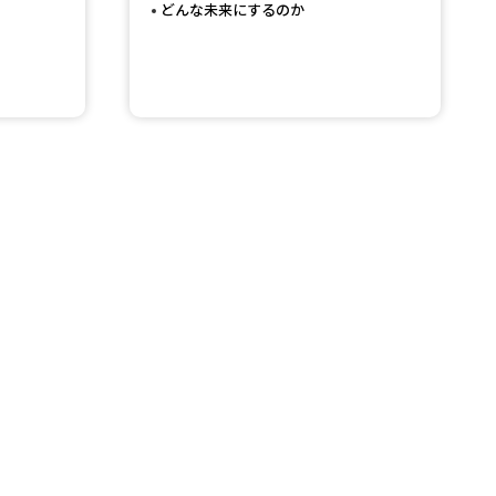
どんな未来にするのか
べる
ムから探す
ライブ
資料検索
う
先輩が入学を決めた理由
役立ちガイド