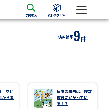
学問検索
資料請求BOX
9
資料検索
検索結果
件
求
願書
＆願書
過去問題集
求
衛」を科
日本の未来は、理数
事から考
教育にかかってい
留学・進学関連、塾・予備校
る！？