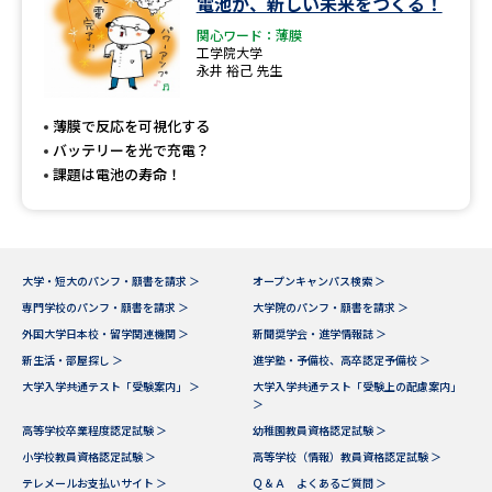
電池が、新しい未来をつくる！
関心ワード：薄膜
工学院大学
永井 裕己 先生
薄膜で反応を可視化する
バッテリーを光で充電？
課題は電池の寿命！
大学・短大のパンフ・願書を請求 ＞
オープンキャンパス検索 ＞
専門学校のパンフ・願書を請求 ＞
大学院のパンフ・願書を請求 ＞
外国大学日本校・留学関連機関 ＞
新聞奨学会・進学情報誌 ＞
新生活・部屋探し ＞
進学塾・予備校、高卒認定予備校 ＞
大学入学共通テスト「受験案内」 ＞
大学入学共通テスト「受験上の配慮案内」
＞
高等学校卒業程度認定試験 ＞
幼稚園教員資格認定試験 ＞
小学校教員資格認定試験 ＞
高等学校（情報）教員資格認定試験 ＞
テレメールお支払いサイト ＞
Ｑ＆Ａ よくあるご質問 ＞