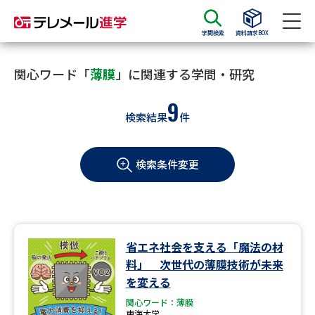
学問検索
資料請求BOX
資料請求
資料検索
関心ワード「
薄膜
」に関連する学問・研究
9
検索結果
件
大学・短大の資料種類から請求
検索条件変更
大学パンフ
学部・学科パンフ
総合型選抜・学校推薦型選抜 募
大学入学共通テスト利用選抜の
集要項＆願書
募集要項＆願書
過去問題集
省エネ社会を支える「魔法の材
料」 次世代の薄膜技術が未来
大学・短大以外の資料から請求
を変える
関心ワード：薄膜
東海大学