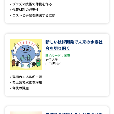
受験準備
資料検索
プラズマ技術で薄膜を作る
代替材料の必要性
コストと手間を削減するには
志望校・出願校を調べる
併願校選び
受験スケジュールを立てよう
新しい技術開発で未来の水素社
先輩が入学を決めた理由
テレメール全国一斉進学調査
会を切り開く
関心ワード：薄膜
岩手大学
新生活お役立ちガイド
山口 明 先生
究極のエネルギー源
学問発見
学問検索
希土類で水素を検知
今後の課題
大学で学びたい学問発見