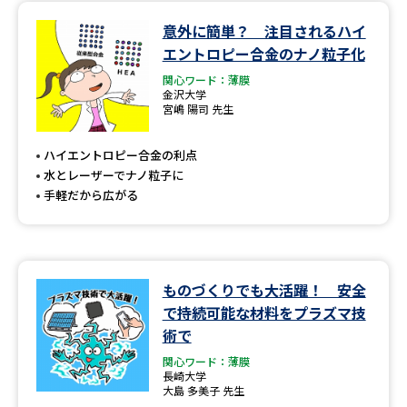
意外に簡単？ 注目されるハイ
データサイエンス特集
奨学金・特待生制度特集
エントロピー合金のナノ粒子化
関心ワード：薄膜
デジタルパンフレット
進路の３択
金沢大学
宮嶋 陽司 先生
新学年スタート号特集ページ
新学年スタート号特集ページ
（高3生用）
（高2生用）
ハイエントロピー合金の利点
水とレーザーでナノ粒子に
SELFBRAND特集ページ
手軽だから広がる
オープンキャンパスなどを調べる
オープンキャンパス検索
実施プログラムから探す
ものづくりでも大活躍！ 安全
で持続可能な材料をプラズマ技
来場型・Web型イベント特集
夢ナビライブ
術で
関心ワード：薄膜
長崎大学
大島 多美子 先生