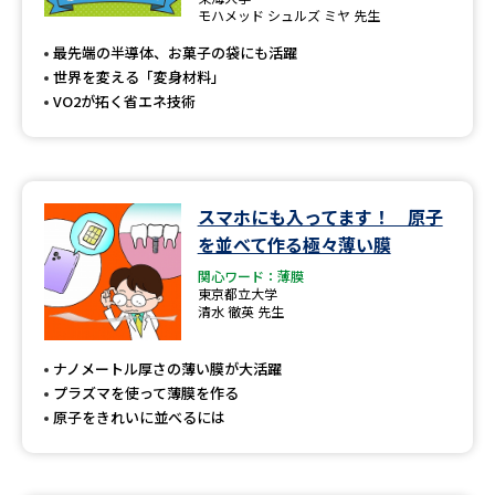
専門学校の資料請求
大学院の資料請求
モハメッド シュルズ ミヤ 先生
最先端の半導体、お菓子の袋にも活躍
大学入学共通テスト「受験案
留学・進学関連、塾・予備校
内」の請求
世界を変える「変身材料」
VO2が拓く省エネ技術
大学入学共通テスト「受験上の
高等学校卒業程度認定試験
配慮案内」の請求
幼稚園教員資格認定試験
小学校教員資格認定試験
スマホにも入ってます！ 原子
高等学校（情報）教員資格認定
を並べて作る極々薄い膜
試験
関心ワード：薄膜
東京都立大学
清水 徹英 先生
大学研究
大学検索
ナノメートル厚さの薄い膜が大活躍
プラズマを使って薄膜を作る
原子をきれいに並べるには
大学で学べる内容や特徴を調べる
国際・グローバルに強い大学特
新増設大学・学部・学科特集
集