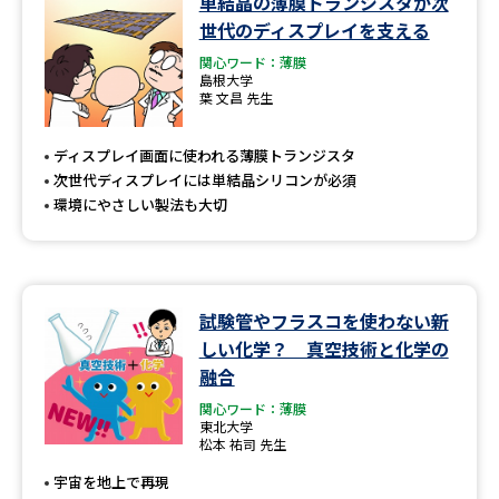
単結晶の薄膜トランジスタが次
学問のミニ講義「夢ナビ講義」
学問分野解説
世代のディスプレイを支える
関心ワード：薄膜
学問の教科書
夢ナビライブ
島根大学
葉 文昌 先生
ユーザーサポート
ディスプレイ画面に使われる薄膜トランジスタ
次世代ディスプレイには単結晶シリコンが必須
Ｑ＆Ａ よくあるご質問
大学進学IDについて
環境にやさしい製法も大切
資料の料金の
受付内容・発送状況の確認
お支払いについて
テレメール
個人情報取扱規定
試験管やフラスコを使わない新
お支払いサイト
しい化学？ 真空技術と化学の
テレメール進学カタログ
融合
特定商取引表記
訂正のご案内
関心ワード：薄膜
東北大学
松本 祐司 先生
宇宙を地上で再現