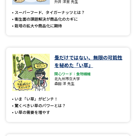
専門学校の資料請求
大学院の資料請求
升井 洋至 先生
スーパーフード、タイガーナッツとは？
大学入学共通テスト「受験案
留学・進学関連、塾・予備校
衛生面の課題解決が商品化のカギに
内」の請求
栽培の拡大や商品化に期待
大学入学共通テスト「受験上の
高等学校卒業程度認定試験
配慮案内」の請求
幼稚園教員資格認定試験
小学校教員資格認定試験
畳だけではない、無限の可能性
を秘めた「い草」
高等学校（情報）教員資格認定
試験
関心ワード：食物繊維
北九州市立大学
森田 洋 先生
大学研究
大学検索
いま「い草」がピンチ！
驚くべきい草のパワーとは？
い草の需要を増やす
大学で学べる内容や特徴を調べる
国際・グローバルに強い大学特
新増設大学・学部・学科特集
集