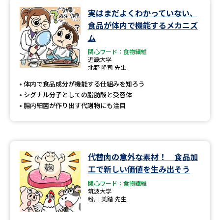
実はまだよくわかっていない、
データサイエンス特集
奨学金・特待生制度特集
食品が体内で機能するメカニズ
ム
デジタルパンフレット
進路の３択
関心ワード：食物繊維
近畿大学
北野 隆司 先生
新学年スタート号特集ページ
新学年スタート号特集ページ
（高3生用）
（高2生用）
体内で食品成分が機能する仕組みを知ろう
シグナル分子としての脂肪酸と受容体
SELFBRAND特集ページ
腸内細菌が作り出す代謝物にも注目
オープンキャンパスなどを調べる
オープンキャンパス検索
実施プログラムから探す
代替肉の意外な素材！ 食品加
工で新しい価値を生み出そう
来場型・Web型イベント特集
夢ナビライブ
関心ワード：食物繊維
筑波大学
粉川 美踏 先生