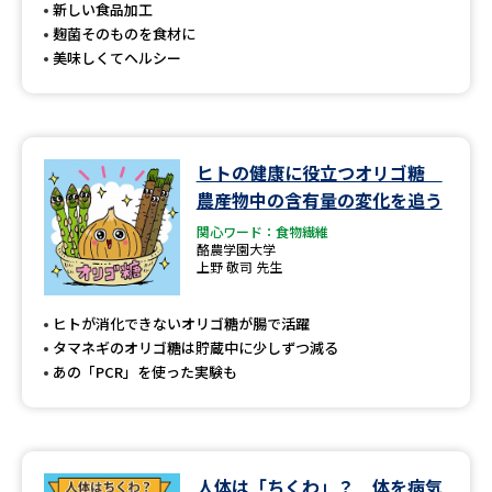
受験準備
資料検索
新しい食品加工
麹菌そのものを食材に
美味しくてヘルシー
志望校・出願校を調べる
併願校選び
受験スケジュールを立てよう
ヒトの健康に役立つオリゴ糖
農産物中の含有量の変化を追う
先輩が入学を決めた理由
テレメール全国一斉進学調査
関心ワード：食物繊維
酪農学園大学
新生活お役立ちガイド
上野 敬司 先生
ヒトが消化できないオリゴ糖が腸で活躍
タマネギのオリゴ糖は貯蔵中に少しずつ減る
学問発見
学問検索
あの「PCR」を使った実験も
大学で学びたい学問発見
人体は「ちくわ」？ 体を病気