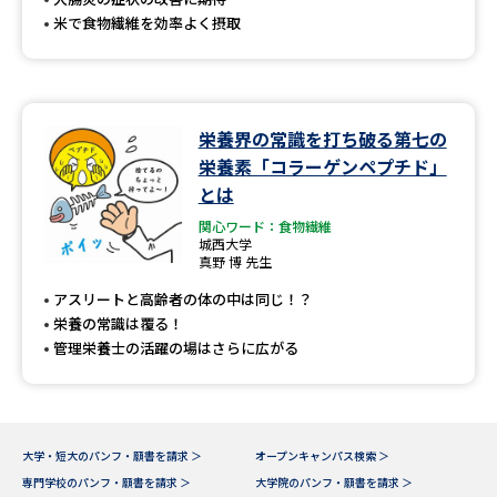
米で食物繊維を効率よく摂取
栄養界の常識を打ち破る第七の
栄養素「コラーゲンペプチド」
とは
関心ワード：食物繊維
城西大学
真野 博 先生
アスリートと高齢者の体の中は同じ！？
栄養の常識は覆る！
管理栄養士の活躍の場はさらに広がる
大学・短大のパンフ・願書を請求 ＞
オープンキャンパス検索 ＞
専門学校のパンフ・願書を請求 ＞
大学院のパンフ・願書を請求 ＞