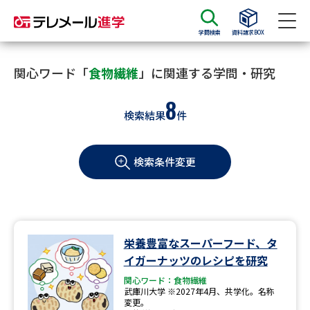
学問検索
資料請求BOX
資料請求
資料検索
関心ワード「
食物繊維
」に関連する学問・研究
8
検索結果
件
大学・短大の資料種類から請求
検索条件変更
大学パンフ
学部・学科パンフ
総合型選抜・学校推薦型選抜 募
大学入学共通テスト利用選抜の
集要項＆願書
募集要項＆願書
過去問題集
栄養豊富なスーパーフード、タ
イガーナッツのレシピを研究
大学・短大以外の資料から請求
関心ワード：食物繊維
武庫川大学 ※2027年4月、共学化。名称
変更。