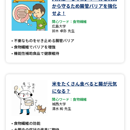
学問のミニ講義「夢ナビ講義」
学問分野解説
から守るため腸管バリアを強化
せよ！
学問の教科書
夢ナビライブ
関心ワード：食物繊維
広島大学
鈴木 卓弥 先生
ユーザーサポート
不要なものをせき止める腸管バリア
食物繊維でバリアを増強
Ｑ＆Ａ よくあるご質問
大学進学IDについて
機能性補助食品で健康維持
資料の料金の
受付内容・発送状況の確認
お支払いについて
テレメール
個人情報取扱規定
米をたくさん食べると腸が元気
お支払いサイト
になる？
テレメール進学カタログ
特定商取引表記
関心ワード：食物繊維
訂正のご案内
城西大学
清水 純 先生
食物繊維の効能
大腸炎の症状の改善に期待