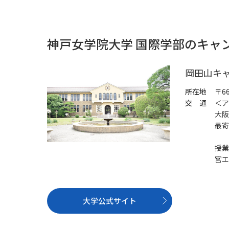
神戸女学院大学 国際学部のキャ
岡田山キ
所在地
〒6
交 通
＜ア
大阪
最寄
授業
宮エ
大学公式サイト