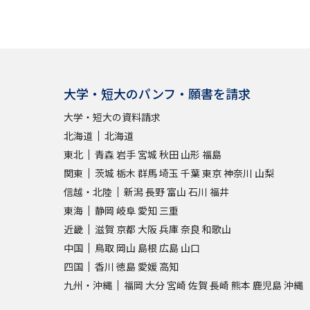
大学・短大のパンフ・願書を請求
大学・短大の資料請求
北海道
北海道
東北
青森
岩手
宮城
秋田
山形
福島
関東
茨城
栃木
群馬
埼玉
千葉
東京
神奈川
山梨
信越・北陸
新潟
長野
富山
石川
福井
東海
静岡
岐阜
愛知
三重
近畿
滋賀
京都
大阪
兵庫
奈良
和歌山
中国
鳥取
岡山
島根
広島
山口
四国
香川
徳島
愛媛
高知
九州・沖縄
福岡
大分
宮崎
佐賀
長崎
熊本
鹿児島
沖縄