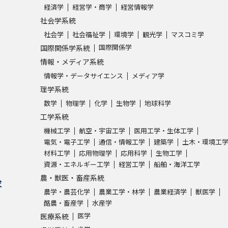
経済学
経営学・商学
経営情報学
社会学系統
社会学
社会福祉学
環境学
観光学
マスコミ学
国際関係学
国際関係学系統
情報・メディア系統
情報学・データサイエンス
メディア学
理学系統
数学
物理学
化学
生物学
地球科学
工学系統
機械工学
航空・宇宙工学
医用工学・生体工学
電気・電子工学
通信・情報工学
建築学
土木・環境工
材料工学
応用物理学
応用科学
生物工学
資源・エネルギー工学
経営工学
船舶・海洋工学
農・獣医・畜産系統
求
農学・農芸化学
農業工学・林学
農業経済学
獣医学
酪農・畜産学
水産学
医学
医療系統