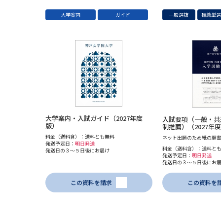
大学案内
ガイド
一般選抜
推薦型
大学案内・入試ガイド（2027年度
入試要項（一般・共
版）
制推薦）（2027年
料金（送料含）：送料とも無料
ネット出願のため紙の願
発送予定日：
明日発送
料金（送料含）：送料と
発送日の３～５日後にお届け
発送予定日：
明日発送
発送日の３～５日後にお
この資料を請求
この資料を