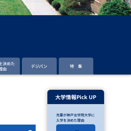
」の請求
高等学校卒業程度認定試験
格認定試験
大学検索
を決めた
デジパン
特 集
理由
べる
ローバルに強い大学特集
大学情報Pick UP
制度特集
デジタルパンフレット
先輩が神戸女学院大学に
ジ（高3生用）
入学を決めた理由
）