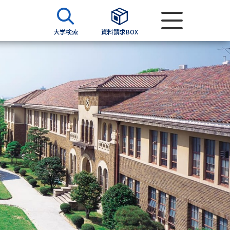
大学検索
資料請求BOX
資料検索
求
願書
＆願書
過去問題集
求
留学・進学関連、塾・予備校