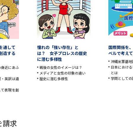
学問発見
大学で学びたい学問発見
を通して
憧れの「強い存在」と
国際関係を
学問のミニ講義「夢ナビ講義」
学問分
創造する
は？ 女子プロレスの歴史
ベルで考え
に潜む多様性
沖縄米軍基地
日本における
の身近にあふ
戦後の女性のイメージは？
とは
メディアと女性の印象の違い
ユーザーサポート
学問としての
訳・英訳は違
歴史に潜む多様性
して表現を創
Ｑ＆Ａ よくあるご質問
大学進学IDにつ
資料の料金の
お支払いについて
受付内容
個人情報取扱規定
特定商取引表記
お
を請求
受験情報リンク