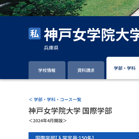
神戸女学院大
兵庫県
学部・学科
学校情報
資料請求
＜ 学部・学科・コース一覧
神戸女学院大学 国際学部
＜2024年4月開設＞
国際学部[入学定員:150名]