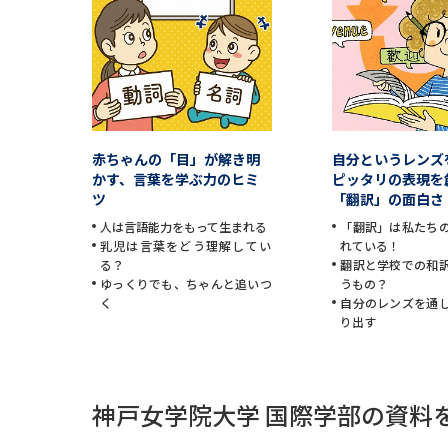
赤ちゃんの「目」が解き明
自分というレンズ
かす、言葉を学ぶ力のヒミ
ピッタリの表現を
ツ
「翻訳」の面白さ
人は言語能力をもって生まれる
「翻訳」は私たち
乳児は言葉をどう理解してい
れている！
る？
翻訳と学校での和
ゆっくりでも、ちゃんと追いつ
うもの？
く
自分のレンズを通
り出す
神戸女学院大学 国際学部の資料