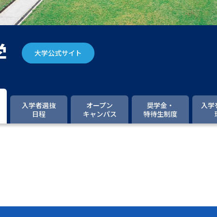
大学入学共通テスト「受験案内」の請求
大学入学共通テスト「受験上の配慮案内
幼稚園教員資格認定試験
小学校教員資
学
大学公式サイト
高等学校（情報）教員資格認定試験
大学研究
入学者選抜
オープン
奨学金・
入学
日程
キャンパス
特待生制度
大学で学べる内容や特徴を調
新増設大学・学部・学科特集
国際・グ
データサイエンス特集
奨学金・特待生
進路の３択
新学年スタート号特集ペー
新学年スタート号特集ページ（高2生用