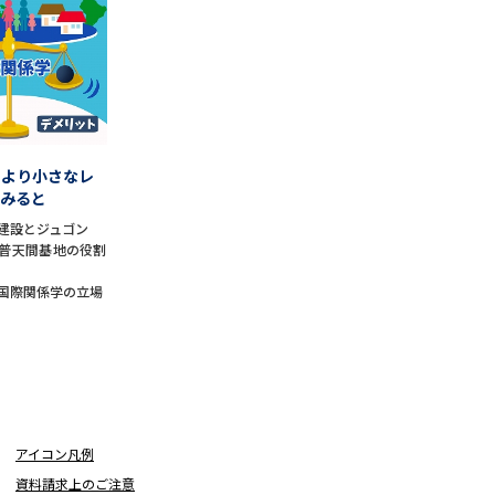
学問検索
、より小さなレ
野解説
学問の教科書
夢ナビライブ
てみると
建設とジュゴン
普天間基地の役割
国際関係学の立場
いて
このサイトについて
・発送状況の確認
テレメール
お支払いサイト
問合せ先
テレメール進学カタログ
訂正のご案内
アイコン凡例
資料請求上のご注意