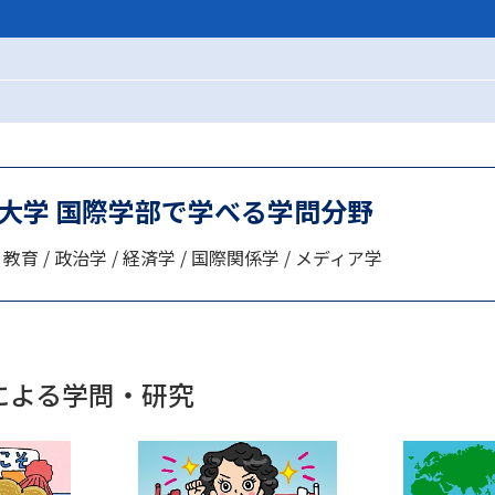
SELFBRAND特集ページ
オープンキャンパスなどを調
オープンキャンパス検索
実施プログラ
来場型・Web型イベント特集
夢ナビ
大学 国際学部で学べる学問分野
 教育 / 政治学 / 経済学 / 国際関係学 / メディア学
受験準備
志望校・出願校を調べる
による学問・研究
併願校選び
受験スケジュールを立てよ
テレメール全国一斉進学調査
新生活お