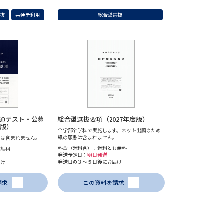
選抜
共通テ利用
総合型選抜
通テスト・公募
総合型選抜要項（2027年度版）
度版）
全学部全学科で実施します。ネット出願のため
紙の願書は含まれません。
書は含まれません。
料金（送料含）：送料とも無料
も無料
発送予定日：
明日発送
発送日の３～５日後にお届け
届け
請求
この資料を請求