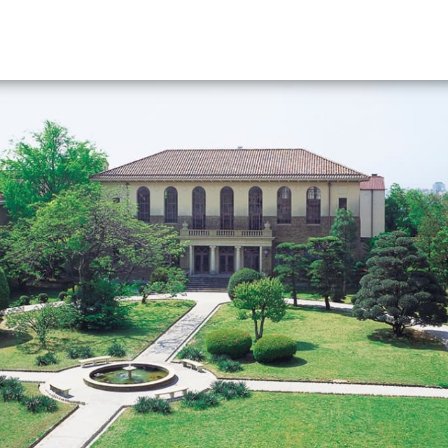
資料請求
大学・短大の資料種類から請
大学パンフ
学部・学科パンフ
総合型選抜・学校推薦型選抜 募集要項＆
大学入学共通テスト利用選抜の募集要項
大学・短大以外の資料から請
専門学校の資料請求
大学院の資料請求