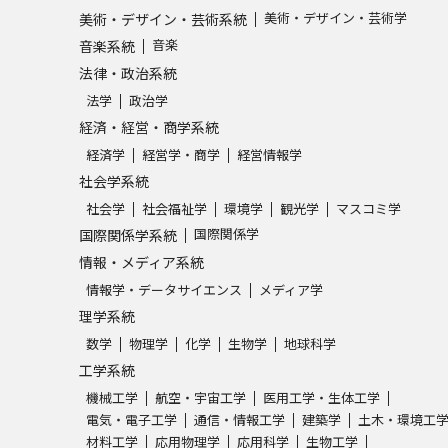
美術・デザイン・芸術学
美術・デザイン・芸術系統
音楽
音楽系統
学問発見
法律・政治系統
法学
政治学
大学で学びたい学問発見
経済・経営・商学系統
経済学
経営学・商学
経営情報学
学問のミニ講義「夢ナビ講義」
学問分
社会学系統
社会学
社会福祉学
環境学
観光学
マスコミ学
国際関係学
国際関係学系統
ユーザーサポート
情報・メディア系統
情報学・データサイエンス
メディア学
理学系統
Ｑ＆Ａ よくあるご質問
大学進学IDにつ
数学
物理学
化学
生物学
地球科学
資料の料金の
お支払いについて
受付内容
工学系統
個人情報取扱規定
特定商取引表記
お
機械工学
航空・宇宙工学
医用工学・生体工学
電気・電子工学
通信・情報工学
建築学
土木・環境工
受験情報リンク
材料工学
応用物理学
応用科学
生物工学