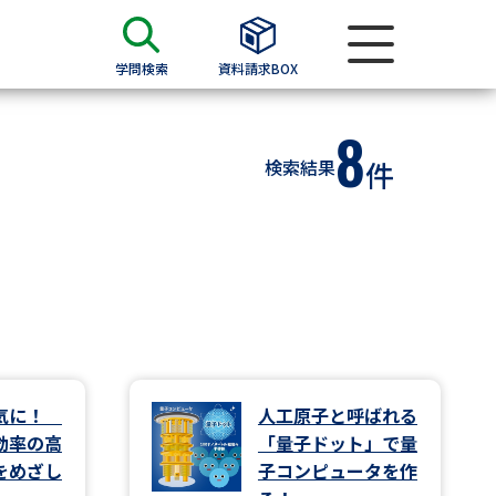
学問検索
資料請求BOX
8
資料検索
検索結果
件
求
願書
＆願書
過去問題集
求
電気に！
人工原子と呼ばれる
効率の高
「量子ドット」で量
留学・進学関連、塾・予備校
をめざし
子コンピュータを作