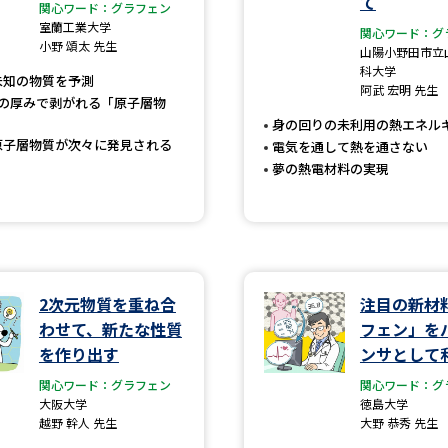
て
大学入学共通テスト「受験案内」の請求
関心ワード：グラフェン
室蘭工業大学
関心ワード：グ
大学入学共通テスト「受験上の配慮案内
小野 頌太 先生
山陽小野田市立
科大学
幼稚園教員資格認定試験
小学校教員資
未知の物質を予測
阿武 宏明 先生
個の厚みで剥がれる「原子層物
高等学校（情報）教員資格認定試験
身の回りの未利用の熱エネル
原子層物質が次々に発見される
電気を通して熱を通さない
夢の熱電材料の実現
大学研究
大学で学べる内容や特徴を調
2次元物質を重ね合
注目の新材
新増設大学・学部・学科特集
国際・グ
わせて、新たな性質
フェン」を
を作り出す
ンサとして
データサイエンス特集
奨学金・特待生
関心ワード：グラフェン
関心ワード：グ
進路の３択
新学年スタート号特集ペー
大阪大学
徳島大学
越野 幹人 先生
大野 恭秀 先生
新学年スタート号特集ページ（高2生用