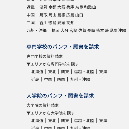
近畿
滋賀
京都
大阪
兵庫
奈良
和歌山
中国
鳥取
岡山
島根
広島
山口
四国
香川
徳島
愛媛
高知
九州・沖縄
福岡
大分
宮崎
佐賀
長崎
熊本
鹿児島
沖縄
専門学校のパンフ・願書を請求
専門学校の資料請求
▼エリアから専門学校を探す
北海道
東北
関東
信越・北陸
東海
近畿
中国
四国
九州・沖縄
大学院のパンフ・願書を請求
大学院の資料請求
▼エリアから大学院を探す
北海道
東北
関東
信越・北陸
東海
近畿
中国
四国
九州・沖縄