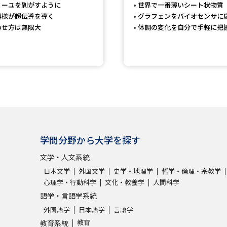
ィーユを剝がすように
世界で一番薄いシート状物質
SELFBRAND特集ページ
模様が超伝導を導く
グラフェンをバイオセンサに
わせ方は無限大
体調の変化を自分で手軽に把
オープンキャンパスなどを調
オープンキャンパス検索
実施プログラ
来場型・Web型イベント特集
夢ナビ
受験準備
学問分野から大学を探す
文学・人文系統
志望校・出願校を調べる
日本文学
外国文学
史学・地理学
哲学・倫理・宗教学
心理学・行動科学
文化・教養学
人間科学
併願校選び
受験スケジュールを立てよ
語学・言語学系統
テレメール全国一斉進学調査
新生活お
外国語学
日本語学
言語学
教育
教育系統