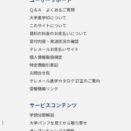
Ｑ＆Ａ よくあるご質問
学問検索
大学進学IDについて
このサイトについて
資料の料金のお支払いについて
受付内容・発送状況の確認
テレメールお支払いサイト
野解説
学問の教科書
夢ナビライブ
個人情報取扱規定
特定商取引表記
お問合せ先
テレメール進学カタログ 訂正のご案内
受験情報リンク
いて
このサイトについて
サービスコンテンツ
・発送状況の確認
テレメール
お支払いサイト
学問分野解説
問合せ先
テレメール進学カタログ
訂正のご案内
学
大学パンフを見てから取り寄せ
オープンキャンパス検索