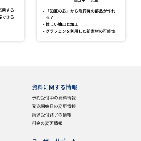
応用する
「鉛筆の芯」から飛行機の部品が作れ
握できる
る？
べる
難しい抽出と加工
グラフェンを利用した新素材の可能性
ムから探す
ライブ
資料検索
資料に関する情報
予約受付中の資料情報
発送開始日の変更情報
請求受付終了の情報
う
先輩が入学を決めた理由
料金の変更情報
役立ちガイド
ユーザーサポート