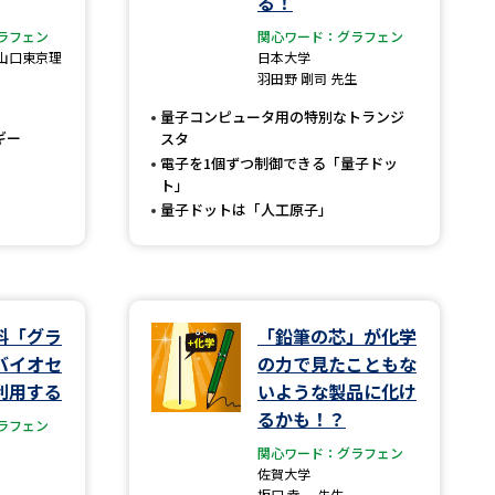
る！
ラフェン
関心ワード：グラフェン
」の請求
高等学校卒業程度認定試験
山口東京理
日本大学
羽田野 剛司 先生
格認定試験
量子コンピュータ用の特別なトランジ
ギー
スタ
電子を1個ずつ制御できる「量子ドッ
ト」
量子ドットは「人工原子」
大学検索
べる
料「グラ
「鉛筆の芯」が化学
ローバルに強い大学特集
バイオセ
の力で見たこともな
利用する
いような製品に化け
制度特集
デジタルパンフレット
るかも！？
ラフェン
ジ（高3生用）
関心ワード：グラフェン
佐賀大学
）
坂口 幸一 先生