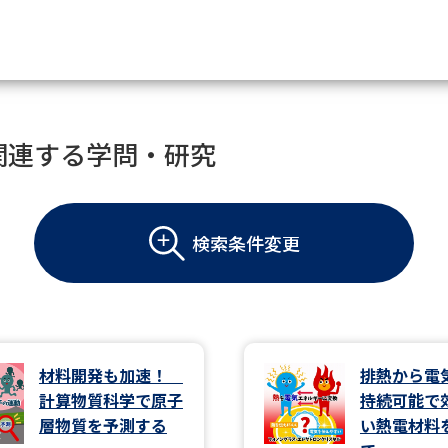
資料請求
関連する学問・研究
大学・短大の資料種類から請
検索条件変更
大学パンフ
学部・学科パンフ
総合型選抜・学校推薦型選抜 募集要項＆
大学入学共通テスト利用選抜の募集要項
大学・短大以外の資料から請
材料開発も加速！
排熱から
計算物質科学で原子
持続可能で
専門学校の資料請求
大学院の資料請求
層物質を予測する
い熱電材料