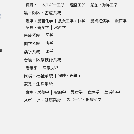
資源・エネルギー工学
経営工学
船舶・海洋工学
農・獣医・畜産系統
求
農学・農芸化学
農業工学・林学
農業経済学
獣医学
酪農・畜産学
水産学
医学
医療系統
歯学
歯学系統
請
薬学
薬学系統
看護・医療技術系統
看護学
医療技術
保険・福祉学
保険・福祉系統
家政・生活系統
食物・栄養学
被服学
児童学
住居学
生活科学
スポーツ・健康科学
スポーツ・健康系統