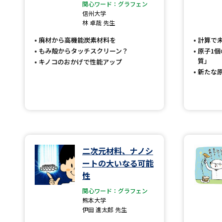
関心ワード：グラフェン
信州大学
林 卓哉 先生
廃材から高機能炭素材料を
計算で
もみ殻からタッチスクリーン？
原子1
質」
キノコのおかげで性能アップ
新たな
二次元材料、ナノシ
ートの大いなる可能
性
関心ワード：グラフェン
熊本大学
伊田 進太郎 先生