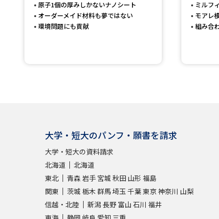
原子1個の厚みしかないナノシート
ミルフ
オーダーメイド材料も夢ではない
モアレ
環境問題にも貢献
組み合
大学・短大のパンフ・願書を請求
大学・短大の資料請求
北海道
北海道
東北
青森
岩手
宮城
秋田
山形
福島
関東
茨城
栃木
群馬
埼玉
千葉
東京
神奈川
山梨
信越・北陸
新潟
長野
富山
石川
福井
東海
静岡
岐阜
愛知
三重