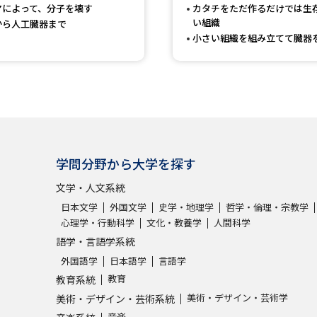
マによって、分子を壊す
カタチをただ作るだけでは生
SELFBRAND特集ページ
い組織
から人工臓器まで
小さい組織を組み立てて臓器
オープンキャンパスなどを調
オープンキャンパス検索
実施プログラ
来場型・Web型イベント特集
夢ナビ
学問分野から大学を探す
受験準備
文学・人文系統
日本文学
外国文学
史学・地理学
哲学・倫理・宗教学
心理学・行動科学
文化・教養学
人間科学
志望校・出願校を調べる
語学・言語学系統
外国語学
日本語学
言語学
併願校選び
受験スケジュールを立てよ
教育
教育系統
テレメール全国一斉進学調査
新生活お
美術・デザイン・芸術学
美術・デザイン・芸術系統
音楽