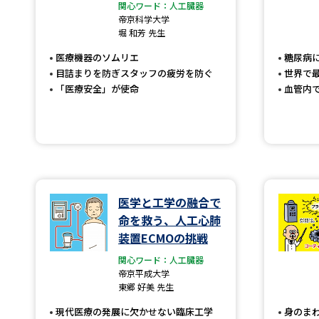
関心ワード：人工臓器
帝京科学大学
堀 和芳 先生
医療機器のソムリエ
糖尿病
目詰まりを防ぎスタッフの疲労を防ぐ
世界で
「医療安全」が使命
血管内
医学と工学の融合で
命を救う、人工心肺
装置ECMOの挑戦
関心ワード：人工臓器
帝京平成大学
東郷 好美 先生
現代医療の発展に欠かせない臨床工学
身のま