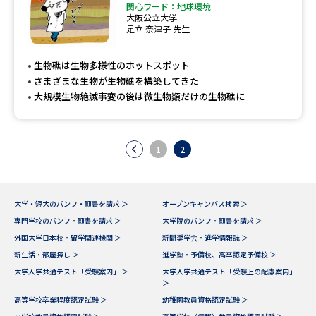
関心ワード：地球環境
大阪公立大学
足立 奈津子 先生
生物礁は生物多様性のホットスポット
さまざまな生物が生物礁を構築してきた
大規模生物絶滅事変の後は微生物類だけの生物礁に
1
2
大学・短大のパンフ・願書を請求 ＞
オープンキャンパス検索 ＞
専門学校のパンフ・願書を請求 ＞
大学院のパンフ・願書を請求 ＞
外国大学日本校・留学関連機関 ＞
新聞奨学会・進学情報誌 ＞
新生活・部屋探し ＞
進学塾・予備校、高卒認定予備校 ＞
大学入学共通テスト「受験案内」 ＞
大学入学共通テスト「受験上の配慮案内」
＞
高等学校卒業程度認定試験 ＞
幼稚園教員資格認定試験 ＞