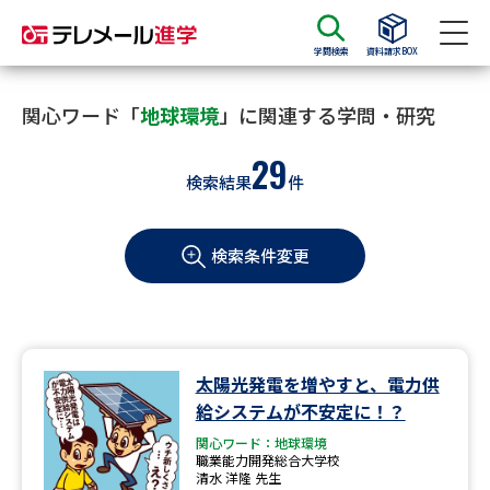
学問検索
資料請求BOX
資料請求
資料検索
関心ワード「
地球環境
」に関連する学問・研究
29
検索結果
件
大学・短大の資料種類から請求
検索条件変更
大学パンフ
学部・学科パンフ
総合型選抜・学校推薦型選抜 募
大学入学共通テスト利用選抜の
集要項＆願書
募集要項＆願書
過去問題集
太陽光発電を増やすと、電力供
給システムが不安定に！？
大学・短大以外の資料から請求
関心ワード：地球環境
職業能力開発総合大学校
清水 洋隆 先生