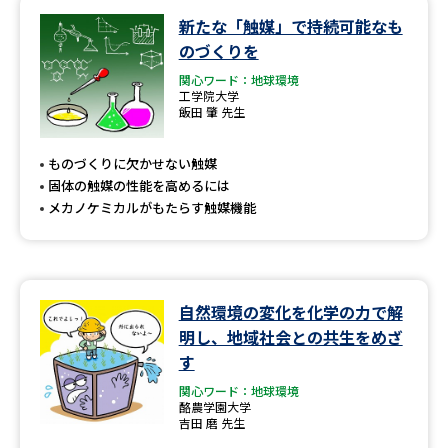
新たな「触媒」で持続可能なも
データサイエンス特集
奨学金・特待生制度特集
のづくりを
関心ワード：地球環境
デジタルパンフレット
進路の３択
工学院大学
飯田 肇 先生
新学年スタート号特集ページ
新学年スタート号特集ページ
（高3生用）
（高2生用）
ものづくりに欠かせない触媒
固体の触媒の性能を高めるには
SELFBRAND特集ページ
メカノケミカルがもたらす触媒機能
オープンキャンパスなどを調べる
自然環境の変化を化学の力で解
オープンキャンパス検索
実施プログラムから探す
明し、地域社会との共生をめざ
す
来場型・Web型イベント特集
夢ナビライブ
関心ワード：地球環境
酪農学園大学
吉田 磨 先生