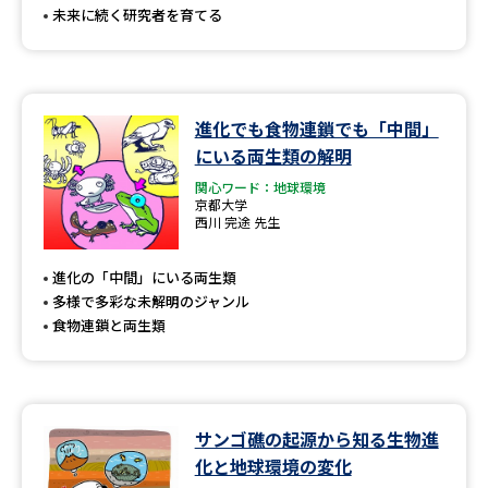
未来に続く研究者を育てる
進化でも食物連鎖でも「中間」
にいる両生類の解明
関心ワード：地球環境
京都大学
西川 完途 先生
進化の「中間」にいる両生類
多様で多彩な未解明のジャンル
食物連鎖と両生類
サンゴ礁の起源から知る生物進
化と地球環境の変化