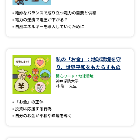
専門学校の資料請求
大学院の資料請求
絶妙なバランスで成り立つ電力の需要と供給
大学入学共通テスト「受験案
留学・進学関連、塾・予備校
電力の逆流で電圧が下がる？
内」の請求
自然エネルギーを導入していくために
大学入学共通テスト「受験上の
高等学校卒業程度認定試験
配慮案内」の請求
幼稚園教員資格認定試験
小学校教員資格認定試験
私の「お金」：地球環境を守
り、世界平和をもたらすもの
高等学校（情報）教員資格認定
試験
関心ワード：地球環境
神戸学院大学
林 隆一 先生
大学研究
大学検索
「お金」の正体
投資は応援する行為
自分のお金が平和や環境を導く
大学で学べる内容や特徴を調べる
国際・グローバルに強い大学特
新増設大学・学部・学科特集
集