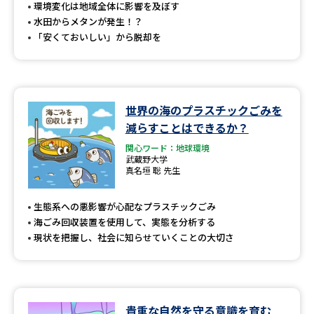
受験準備
資料検索
環境変化は地域全体に影響を及ぼす
水田からメタンが発生！？
「安くておいしい」から脱却を
志望校・出願校を調べる
併願校選び
受験スケジュールを立てよう
世界の海のプラスチックごみを
減らすことはできるか？
先輩が入学を決めた理由
テレメール全国一斉進学調査
関心ワード：地球環境
武蔵野大学
新生活お役立ちガイド
真名垣 聡 先生
生態系への悪影響が心配なプラスチックごみ
海ごみ回収装置を使用して、実態を分析する
学問発見
学問検索
現状を把握し、社会に知らせていくことの大切さ
大学で学びたい学問発見
貴重な自然を守る意識を育む