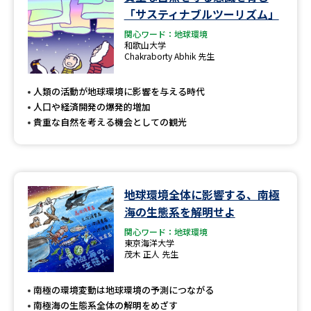
学問のミニ講義「夢ナビ講義」
学問分野解説
「サスティナブルツーリズム」
関心ワード：地球環境
学問の教科書
夢ナビライブ
和歌山大学
Chakraborty Abhik 先生
ユーザーサポート
人類の活動が地球環境に影響を与える時代
人口や経済開発の爆発的増加
Ｑ＆Ａ よくあるご質問
大学進学IDについて
貴重な自然を考える機会としての観光
資料の料金の
受付内容・発送状況の確認
お支払いについて
テレメール
地球環境全体に影響する、南極
個人情報取扱規定
お支払いサイト
海の生態系を解明せよ
テレメール進学カタログ
関心ワード：地球環境
特定商取引表記
訂正のご案内
東京海洋大学
茂木 正人 先生
南極の環境変動は地球環境の予測につながる
南極海の生態系全体の解明をめざす