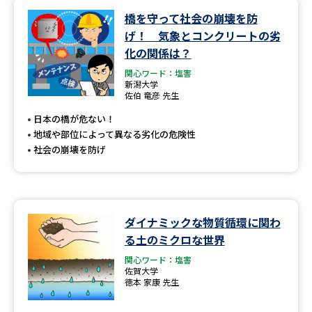
橋を守って社会の崩壊を防
データサイエンス特集
奨学金・特待生制度特集
げ！ 気象とコンクリートの劣
化の関係は？
デジタルパンフレット
進路の３択
関心ワード：塩害
新潟大学
佐伯 竜彦 先生
新学年スタート号特集ページ
新学年スタート号特集ページ
（高3生用）
（高2生用）
日本の橋が危ない！
地域や部位によって異なる劣化の危険性
SELFBRAND特集ページ
社会の崩壊を防げ
オープンキャンパスなどを調べる
オープンキャンパス検索
実施プログラムから探す
ダイナミックな物質循環に関わ
る土のミクロな世界
来場型・Web型イベント特集
夢ナビライブ
関心ワード：塩害
佐賀大学
徳本 家康 先生