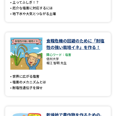
受験準備
資料検索
土ってふしぎ！？
厄介な塩害に対応するには
地下水や大気とつながる土壌
志望校・出願校を調べる
併願校選び
受験スケジュールを立てよう
食糧危機の回避のために「耐塩
性の強い栽培イネ」を作る！
先輩が入学を決めた理由
テレメール全国一斉進学調査
関心ワード：塩害
信州大学
新生活お役立ちガイド
堀江 智明 先生
世界に広がる塩害
塩害のメカニズムとは
学問発見
学問検索
耐塩性遺伝子を探せ
大学で学びたい学問発見
乾燥地で農作物を作るための、