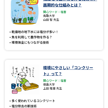
学問のミニ講義「夢ナビ講義」
学問分野解説
画期的な仕組みとは？
関心ワード：塩害
学問の教科書
夢ナビライブ
鳥取大学
山田 智 先生
ユーザーサポート
乾燥地の地下水には塩分が多い！
魚を利用して農作物を作る？
Ｑ＆Ａ よくあるご質問
大学進学IDについて
環境保全にもつながる技術
資料の料金の
受付内容・発送状況の確認
お支払いについて
テレメール
環境にやさしい「コンクリー
個人情報取扱規定
お支払いサイト
ト」って？
テレメール進学カタログ
関心ワード：塩害
特定商取引表記
訂正のご案内
徳島大学
上田 隆雄 先生
多く使われているコンクリート
塩分除去の新技術