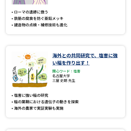
専門学校の資料請求
大学院の資料請求
ローマの遺跡に倣う
大学入学共通テスト「受験案
留学・進学関連、塾・予備校
鉄筋の腐食を防ぐ亜鉛メッキ
内」の請求
建造物の点検・補修技術も進化
大学入学共通テスト「受験上の
高等学校卒業程度認定試験
配慮案内」の請求
幼稚園教員資格認定試験
小学校教員資格認定試験
海外との共同研究で、塩害に強
い稲を作り出す！
高等学校（情報）教員資格認定
試験
関心ワード：塩害
名古屋大学
三屋 史朗 先生
大学研究
大学検索
塩害に強い稲の研究
稲の葉鞘における遺伝子の動きを探索
海外の農家で実証実験も実施
大学で学べる内容や特徴を調べる
国際・グローバルに強い大学特
新増設大学・学部・学科特集
集