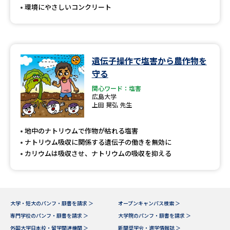
環境にやさしいコンクリート
遺伝子操作で塩害から農作物を
守る
関心ワード：塩害
広島大学
上田 晃弘 先生
地中のナトリウムで作物が枯れる塩害
ナトリウム吸収に関係する遺伝子の働きを無効に
カリウムは吸収させ、ナトリウムの吸収を抑える
大学・短大のパンフ・願書を請求 ＞
オープンキャンパス検索 ＞
専門学校のパンフ・願書を請求 ＞
大学院のパンフ・願書を請求 ＞
外国大学日本校・留学関連機関 ＞
新聞奨学会・進学情報誌 ＞