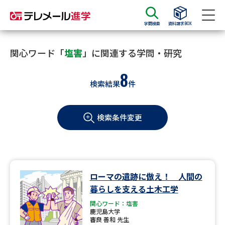
学問検索
資料請求BOX
資料請求
資料検索
関心ワード「
塩害
」に関連する学問・研究
8
検索結果
件
大学・短大の資料種類から請求
検索条件変更
大学パンフ
学部・学科パンフ
総合型選抜・学校推薦型選抜 募
大学入学共通テスト利用選抜の
集要項＆願書
募集要項＆願書
過去問題集
ローマの遺跡に倣え！ 人間の
暮らしを支える土木工学
大学・短大以外の資料から請求
関心ワード：塩害
鹿児島大学
審良 善和 先生