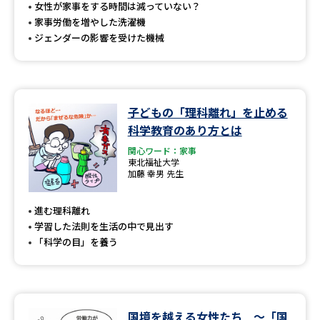
受験準備
資料検索
女性が家事をする時間は減っていない？
家事労働を増やした洗濯機
ジェンダーの影響を受けた機械
志望校・出願校を調べる
併願校選び
受験スケジュールを立てよう
子どもの「理科離れ」を止める
科学教育のあり方とは
先輩が入学を決めた理由
テレメール全国一斉進学調査
関心ワード：家事
東北福祉大学
新生活お役立ちガイド
加藤 幸男 先生
進む理科離れ
学習した法則を生活の中で見出す
学問発見
学問検索
「科学の目」を養う
大学で学びたい学問発見
国境を越える女性たち ～「国