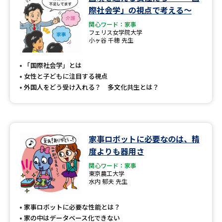
学問のミニ講義「夢ナビ講義」
学問分野解説
際社会学」の視点で考える～
関心ワード：家事
学問の教科書
夢ナビライブ
フェリス女学院大学
小ヶ谷 千穂 先生
ユーザーサポート
「国際社会学」とは
女性と子どもに注目する視点
Ｑ＆Ａ よくあるご質問
大学進学IDについて
外国人をどう受け入れる？ 多文化共生とは？
資料の料金の
受付内容・発送状況の確認
お支払いについて
テレメール
家事ロボットに必要なのは、精
個人情報取扱規定
お支払いサイト
度よりも器用さ
テレメール進学カタログ
関心ワード：家事
特定商取引表記
訂正のご案内
東京農工大学
水内 郁夫 先生
家事ロボットに必要な性能とは？
家の中はデータベース化できない