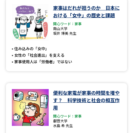
家事はだれが担うのか 日本に
データサイエンス特集
奨学金・特待生制度特集
おける「女中」の歴史と課題
関心ワード：家事
デジタルパンフレット
進路の３択
南山大学
坂井 博美 先生
新学年スタート号特集ページ
新学年スタート号特集ページ
（高3生用）
（高2生用）
住み込みの「女中」
女性の「社会進出」を支える
SELFBRAND特集ページ
家事使用人は「労働者」ではない
オープンキャンパスなどを調べる
便利な家電が家事の時間を増や
オープンキャンパス検索
実施プログラムから探す
す？ 科学技術と社会の相互作
用
来場型・Web型イベント特集
夢ナビライブ
関心ワード：家事
叡啓大学
水島 希 先生