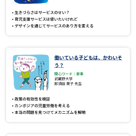
専門学校の資料請求
大学院の資料請求
生きづらさはサービスのせい？
大学入学共通テスト「受験案
留学・進学関連、塾・予備校
育児支援サービスは使いたいけれど
内」の請求
デザインを通じてサービスのあり方を変える
大学入学共通テスト「受験上の
高等学校卒業程度認定試験
配慮案内」の請求
幼稚園教員資格認定試験
小学校教員資格認定試験
働いている子どもは、かわいそ
う？
高等学校（情報）教員資格認定
試験
関心ワード：家事
武蔵野大学
那須田 晃子 先生
大学研究
大学検索
政策の有効性を検証
カンボジアの児童労働を考える
本当の問題を見つけてメカニズムを解明
大学で学べる内容や特徴を調べる
国際・グローバルに強い大学特
新増設大学・学部・学科特集
集