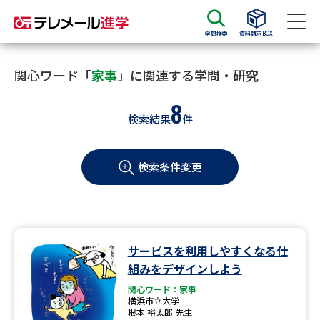
学問検索
資料請求BOX
資料請求
資料検索
関心ワード「
家事
」に関連する学問・研究
8
検索結果
件
大学・短大の資料種類から請求
検索条件変更
大学パンフ
学部・学科パンフ
総合型選抜・学校推薦型選抜 募
大学入学共通テスト利用選抜の
集要項＆願書
募集要項＆願書
過去問題集
サービスを利用しやすくなる仕
組みをデザインしよう
大学・短大以外の資料から請求
関心ワード：家事
横浜市立大学
根本 裕太郎 先生