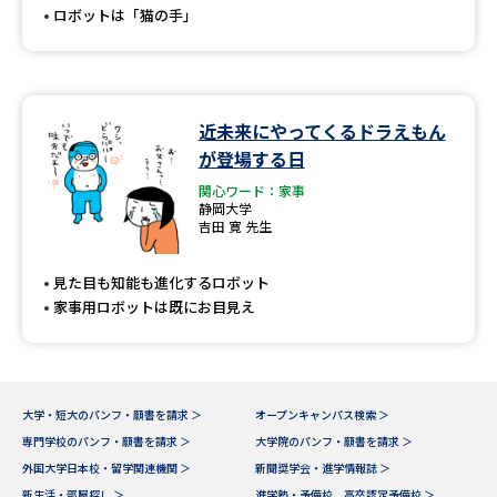
ロボットは「猫の手」
近未来にやってくるドラえもん
が登場する日
関心ワード：家事
静岡大学
吉田 寛 先生
見た目も知能も進化するロボット
家事用ロボットは既にお目見え
大学・短大のパンフ・願書を請求 ＞
オープンキャンパス検索 ＞
専門学校のパンフ・願書を請求 ＞
大学院のパンフ・願書を請求 ＞
外国大学日本校・留学関連機関 ＞
新聞奨学会・進学情報誌 ＞
新生活・部屋探し ＞
進学塾・予備校、高卒認定予備校 ＞