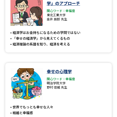
学問のミニ講義「夢ナビ講義」
学問分野解説
学」のアプローチ
関心ワード：幸福度
東北工業大学
学問の教科書
夢ナビライブ
金井 辰郎 先生
ユーザーサポート
経済学はお金持ちになるための学問ではない
「幸せの経済学」から見えてくるもの
経済理論の系譜を知り、経済を考える
Ｑ＆Ａ よくあるご質問
大学進学IDについて
資料の料金の
受付内容・発送状況の確認
お支払いについて
幸せの心理学
テレメール
個人情報取扱規定
お支払いサイト
関心ワード：幸福度
明治学院大学
テレメール進学カタログ
野村 信威 先生
特定商取引表記
訂正のご案内
世界でもっとも幸せな人々
結婚と幸福感