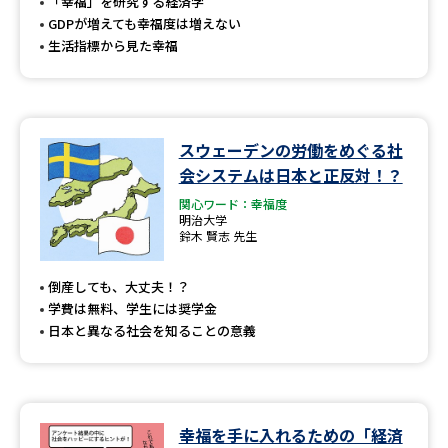
受験準備
資料検索
「幸福」を研究する経済学
GDPが増えても幸福度は増えない
生活指標から見た幸福
志望校・出願校を調べる
併願校選び
受験スケジュールを立てよう
スウェーデンの労働をめぐる社
会システムは日本と正反対！？
先輩が入学を決めた理由
テレメール全国一斉進学調査
関心ワード：幸福度
明治大学
鈴木 賢志 先生
新生活お役立ちガイド
倒産しても、大丈夫！？
学費は無料、学生には奨学金
学問発見
学問検索
日本と異なる社会を知ることの意義
大学で学びたい学問発見
幸福を手に入れるための「経済