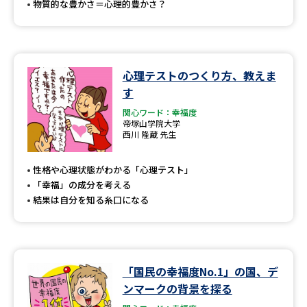
物質的な豊かさ＝心理的豊かさ？
心理テストのつくり方、教えま
す
関心ワード：幸福度
帝塚山学院大学
西川 隆蔵 先生
性格や心理状態がわかる「心理テスト」
「幸福」の成分を考える
結果は自分を知る糸口になる
「国民の幸福度No.1」の国、デ
ンマークの背景を探る