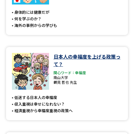
専門学校の資料請求
大学院の資料請求
身体的には健康だが
大学入学共通テスト「受験案
留学・進学関連、塾・予備校
何を学ぶのか？
内」の請求
海外の事例からの学びも
大学入学共通テスト「受験上の
高等学校卒業程度認定試験
配慮案内」の請求
幼稚園教員資格認定試験
小学校教員資格認定試験
日本人の幸福度を上げる政策っ
て？
高等学校（情報）教員資格認定
試験
関心ワード：幸福度
南山大学
鶴見 哲也 先生
大学研究
大学検索
低迷する日本人の幸福度
収入重視は幸せになれない？
経済重視から幸福度重視の政策へ
大学で学べる内容や特徴を調べる
国際・グローバルに強い大学特
新増設大学・学部・学科特集
集