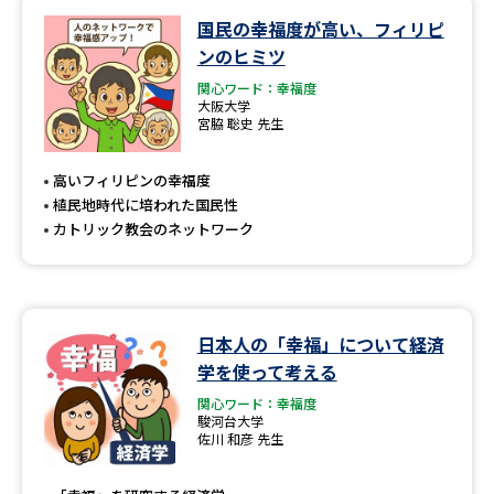
国民の幸福度が高い、フィリピ
データサイエンス特集
奨学金・特待生制度特集
ンのヒミツ
関心ワード：幸福度
デジタルパンフレット
進路の３択
大阪大学
宮脇 聡史 先生
新学年スタート号特集ページ
新学年スタート号特集ページ
（高3生用）
（高2生用）
高いフィリピンの幸福度
植民地時代に培われた国民性
SELFBRAND特集ページ
カトリック教会のネットワーク
オープンキャンパスなどを調べる
日本人の「幸福」について経済
オープンキャンパス検索
実施プログラムから探す
学を使って考える
関心ワード：幸福度
来場型・Web型イベント特集
夢ナビライブ
駿河台大学
佐川 和彦 先生