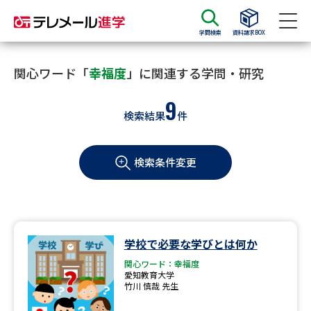
学問検索
資料請求BOX
資料請求
資料検索
関心ワード「
幸福度
」に関連する学問・研究
9
検索結果
件
大学・短大の資料種類から請求
検索条件変更
大学パンフ
学部・学科パンフ
総合型選抜・学校推薦型選抜 募
大学入学共通テスト利用選抜の
集要項＆願書
募集要項＆願書
過去問題集
学校で必要な学びとは何か
関心ワード：幸福度
大学・短大以外の資料から請求
愛知教育大学
竹川 慎哉 先生