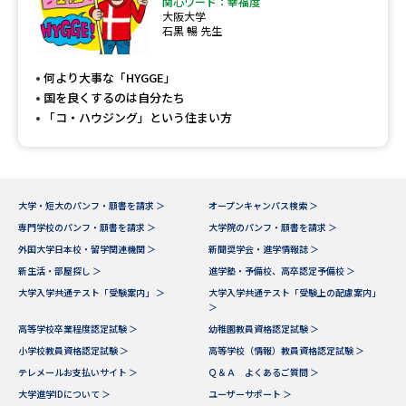
関心ワード：幸福度
大阪大学
石黒 暢 先生
何より大事な「HYGGE」
国を良くするのは自分たち
「コ・ハウジング」という住まい方
大学・短大のパンフ・願書を請求 ＞
オープンキャンパス検索 ＞
専門学校のパンフ・願書を請求 ＞
大学院のパンフ・願書を請求 ＞
外国大学日本校・留学関連機関 ＞
新聞奨学会・進学情報誌 ＞
新生活・部屋探し ＞
進学塾・予備校、高卒認定予備校 ＞
大学入学共通テスト「受験案内」 ＞
大学入学共通テスト「受験上の配慮案内」
＞
高等学校卒業程度認定試験 ＞
幼稚園教員資格認定試験 ＞
小学校教員資格認定試験 ＞
高等学校（情報）教員資格認定試験 ＞
テレメールお支払いサイト ＞
Ｑ＆Ａ よくあるご質問 ＞
大学進学IDについて ＞
ユーザーサポート ＞