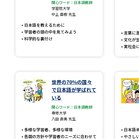
関心ワード：日本語教師
学習院大学
中上 亜樹 先生
日本語を教えるために
学習者の頭の中を見てみよう
言葉に
科学的な裏付け
文化が
実社会
世界の70％の国々
で日本語が学ばれて
いる
関心ワード：日本語教師
専修大学
八田 直美 先生
多様な学習者、多様な環境
日本語
各国の方針や学習者のニーズに合わせて
やさし