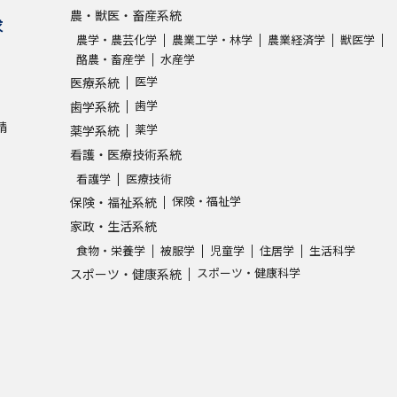
農・獣医・畜産系統
求
農学・農芸化学
農業工学・林学
農業経済学
獣医学
酪農・畜産学
水産学
医学
医療系統
歯学
歯学系統
請
薬学
薬学系統
看護・医療技術系統
看護学
医療技術
保険・福祉学
保険・福祉系統
家政・生活系統
食物・栄養学
被服学
児童学
住居学
生活科学
スポーツ・健康科学
スポーツ・健康系統