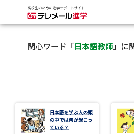
高校生のための進学サポートサイト
関心ワード「
日本語教師
」に
日本語を学ぶ人の頭
の中では何が起こっ
ている？