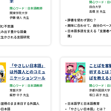
学
大学入学共通テスト「受験案内」の請求
関心ワード：日
目白大学
関心ワード：日本語教師
大学入学共通テスト「受験上の配慮案内
高橋 亘 先生
関東学院大学
伊藤 健人 先生
幼稚園教員資格認定試験
小学校教員資
辞書を使わず読む？
興味に合わせて、自分のペー
潜む不思議
高等学校（情報）教員資格認定試験
日本語多読を支える「支援者
生み出す豊かな語彙
援」
に生かされる言語研究
大学研究
「やさしい日本語」
ことばを客
大学で学べる内容や特徴を調
は外国人とのコミュ
析するとは
ニケーションツール
ばを教える
新増設大学・学部・学科特集
国際・グ
関心ワード：日本語教師
関心ワード：日
データサイエンス特集
奨学金・特待生
常磐大学
京都外国語大学
飯野 令子 先生
坂口 昌子 先生
進路の３択
新学年スタート号特集ペー
未習得のまま来日する外国人
日本語学と日本語教育
新学年スタート号特集ページ（高2生用
い日本語
「やさしい日本語」とは？