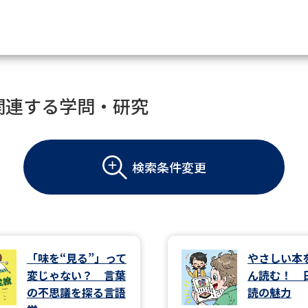
資料請求
関連する学問・研究
大学・短大の資料種類から請
検索条件変更
大学パンフ
学部・学科パンフ
総合型選抜・学校推薦型選抜 募集要項＆
大学入学共通テスト利用選抜の募集要項
大学・短大以外の資料から請
「味を“見る”」って
やさしい本
変じゃない？ 言葉
ん読む！ 
専門学校の資料請求
大学院の資料請求
の不思議を探る言語
読の魅力