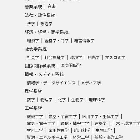
音楽
音楽系統
法律・政治系統
学問発見
法学
政治学
経済・経営・商学系統
大学で学びたい学問発見
経済学
経営学・商学
経営情報学
社会学系統
学問のミニ講義「夢ナビ講義」
学問分
社会学
社会福祉学
環境学
観光学
マスコミ学
国際関係学
国際関係学系統
情報・メディア系統
ユーザーサポート
情報学・データサイエンス
メディア学
理学系統
数学
物理学
化学
生物学
地球科学
Ｑ＆Ａ よくあるご質問
大学進学IDにつ
工学系統
資料の料金の
お支払いについて
受付内容
機械工学
航空・宇宙工学
医用工学・生体工学
電気・電子工学
通信・情報工学
建築学
土木・環境工
個人情報取扱規定
特定商取引表記
お
材料工学
応用物理学
応用科学
生物工学
受験情報リンク
資源・エネルギー工学
経営工学
船舶・海洋工学