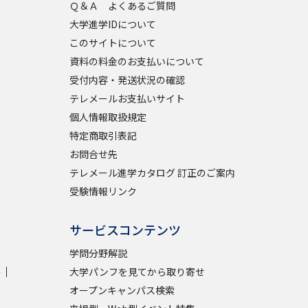
Ｑ＆Ａ よくあるご質問
大学進学IDについて
学問検索
このサイトについて
資料の料金のお支払いについて
受付内容・発送状況の確認
テレメールお支払いサイト
個人情報取扱規定
野解説
学問の教科書
夢ナビライブ
特定商取引表記
お問合せ先
テレメール進学カタログ 訂正のご案内
受験情報リンク
いて
このサイトについて
サービスコンテンツ
・発送状況の確認
テレメール
お支払いサイト
学問分野解説
学
大学パンフを見てから取り寄せ
問合せ先
テレメール進学カタログ
訂正のご案内
オープンキャンパス検索