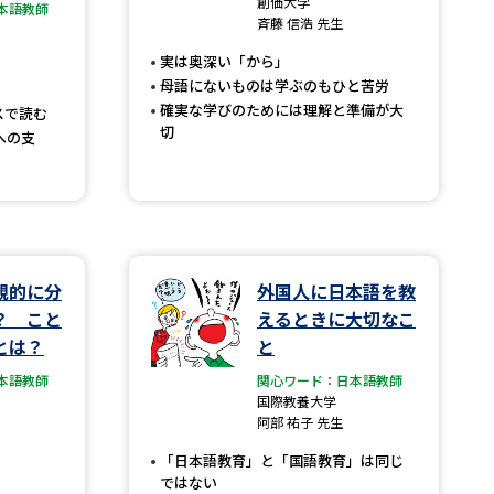
創価大学
本語教師
斉藤 信浩 先生
」の請求
高等学校卒業程度認定試験
実は奥深い「から」
格認定試験
母語にないものは学ぶのもひと苦労
確実な学びのためには理解と準備が大
スで読む
切
への支
大学検索
観的に分
外国人に日本語を教
べる
？ こと
えるときに大切なこ
とは？
と
ローバルに強い大学特集
本語教師
関心ワード：日本語教師
制度特集
デジタルパンフレット
国際教養大学
阿部 祐子 先生
ジ（高3生用）
「日本語教育」と「国語教育」は同じ
）
ではない