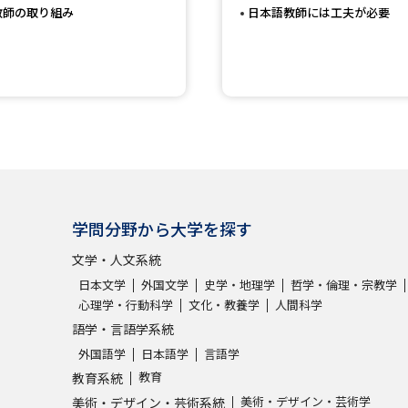
教師の取り組み
日本語教師には工夫が必要
SELFBRAND特集ページ
オープンキャンパスなどを調
オープンキャンパス検索
実施プログラ
来場型・Web型イベント特集
夢ナビ
学問分野から大学を探す
受験準備
文学・人文系統
日本文学
外国文学
史学・地理学
哲学・倫理・宗教学
志望校・出願校を調べる
心理学・行動科学
文化・教養学
人間科学
語学・言語学系統
併願校選び
受験スケジュールを立てよ
外国語学
日本語学
言語学
テレメール全国一斉進学調査
新生活お
教育
教育系統
美術・デザイン・芸術学
美術・デザイン・芸術系統