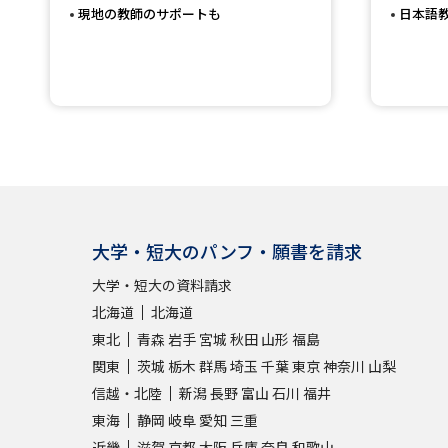
現地の教師のサポートも
日本語
大学・短大のパンフ・願書を請求
大学・短大の資料請求
北海道
北海道
東北
青森
岩手
宮城
秋田
山形
福島
関東
茨城
栃木
群馬
埼玉
千葉
東京
神奈川
山梨
信越・北陸
新潟
長野
富山
石川
福井
東海
静岡
岐阜
愛知
三重
近畿
滋賀
京都
大阪
兵庫
奈良
和歌山