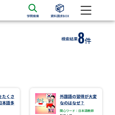
学問検索
資料請求BOX
8
資料検索
検索結果
件
求
願書
＆願書
過去問題集
求
をたくさ
外国語の習得が大変
日本語多
なのはなぜ？
留学・進学関連、塾・予備校
関心ワード：日本語教師