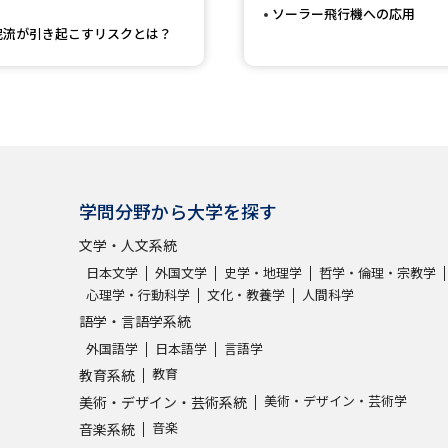
ソーラー飛行機への応用
SELFBRAND特集ページ
泥流が引き起こすリスクとは？
オープンキャンパスなどを調
オープンキャンパス検索
実施プログラ
来場型・Web型イベント特集
夢ナビ
学問分野から大学を探す
文学・人文系統
受験準備
日本文学
外国文学
史学・地理学
哲学・倫理・宗教学
心理学・行動科学
文化・教養学
人間科学
語学・言語学系統
志望校・出願校を調べる
外国語学
日本語学
言語学
併願校選び
受験スケジュールを立てよ
教育
教育系統
美術・デザイン・芸術学
美術・デザイン・芸術系統
テレメール全国一斉進学調査
新生活お
音楽
音楽系統