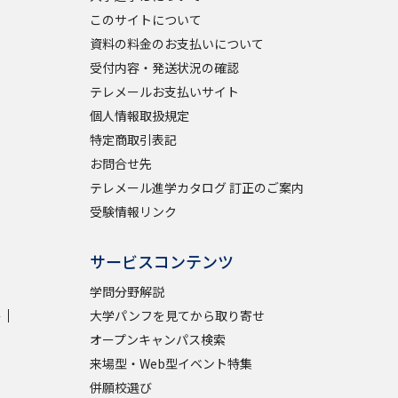
このサイトについて
資料の料金のお支払いについて
学問検索
受付内容・発送状況の確認
テレメールお支払いサイト
個人情報取扱規定
特定商取引表記
野解説
学問の教科書
夢ナビライブ
お問合せ先
テレメール進学カタログ 訂正のご案内
受験情報リンク
サービスコンテンツ
学問分野解説
いて
このサイトについて
学
大学パンフを見てから取り寄せ
・発送状況の確認
テレメール
お支払いサイト
オープンキャンパス検索
問合せ先
テレメール進学カタログ
訂正のご案内
来場型・Web型イベント特集
併願校選び