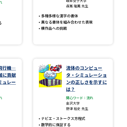
岐阜女子大学
れ
森嶌 隆鳳 先生
」の請求
高等学校卒業程度認定試験
多種多様な漢字の書体
格認定試験
異なる書体を組み合わせた表現
る
横作品への挑戦
大学検索
飛行機―
流体のコンピュー
減に貢献
タ・シミュレーショ
べる
ミュレー
ンの正しさを示すに
は？
ローバルに強い大学特集
れ
関心ワード：流れ
制度特集
デジタルパンフレット
金沢大学
野津 裕史 先生
ジ（高3生用）
ナビエ・ストークス方程式
）
数学的に保証する