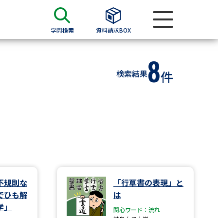
学問検索
資料請求BOX
8
資料検索
検索結果
件
求
願書
＆願書
過去問題集
求
不規則な
「行草書の表現」と
でひも解
は
留学・進学関連、塾・予備校
学」
関心ワード：流れ