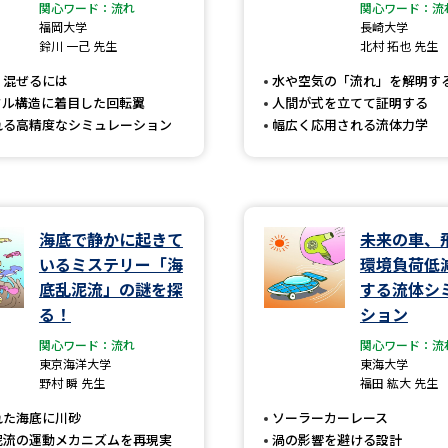
大学入学共通テスト「受験案内」の請求
関心ワード：流れ
関心ワード：流
福岡大学
長崎大学
大学入学共通テスト「受験上の配慮案内
鈴川 一己 先生
北村 拓也 先生
幼稚園教員資格認定試験
小学校教員資
く混ぜるには
水や空気の「流れ」を解明す
タル構造に着目した回転翼
人間が式を立てて証明する
高等学校（情報）教員資格認定試験
れる高精度なシミュレーション
幅広く応用される流体力学
大学研究
海底で静かに起きて
未来の車、
いるミステリー「海
環境負荷低
大学で学べる内容や特徴を調
底乱泥流」の謎を探
する流体シ
る！
ション
新増設大学・学部・学科特集
国際・グ
関心ワード：流れ
関心ワード：流
データサイエンス特集
奨学金・特待生
東京海洋大学
東海大学
野村 瞬 先生
福田 紘大 先生
進路の３択
新学年スタート号特集ペー
れた海底に川砂
ソーラーカーレース
新学年スタート号特集ページ（高2生用
泥流の運動メカニズムを再現実
渦の影響を避ける設計