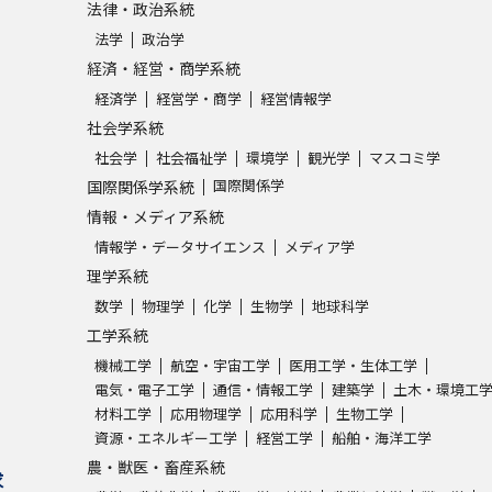
法律・政治系統
法学
政治学
学問発見
経済・経営・商学系統
経済学
経営学・商学
経営情報学
社会学系統
大学で学びたい学問発見
社会学
社会福祉学
環境学
観光学
マスコミ学
国際関係学
国際関係学系統
学問のミニ講義「夢ナビ講義」
学問分
情報・メディア系統
情報学・データサイエンス
メディア学
理学系統
ユーザーサポート
数学
物理学
化学
生物学
地球科学
工学系統
Ｑ＆Ａ よくあるご質問
大学進学IDにつ
機械工学
航空・宇宙工学
医用工学・生体工学
電気・電子工学
通信・情報工学
建築学
土木・環境工
資料の料金の
お支払いについて
受付内容
材料工学
応用物理学
応用科学
生物工学
個人情報取扱規定
特定商取引表記
お
資源・エネルギー工学
経営工学
船舶・海洋工学
農・獣医・畜産系統
受験情報リンク
求