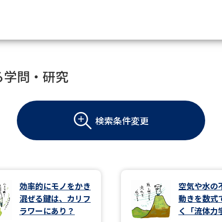
資料請求
る学問・研究
大学・短大の資料種類から請
検索条件変更
大学パンフ
学部・学科パンフ
総合型選抜・学校推薦型選抜 募集要項＆
大学入学共通テスト利用選抜の募集要項
大学・短大以外の資料から請
効率的にモノをかき
空気や水の
混ぜる鍵は、カリフ
動きを数式
専門学校の資料請求
大学院の資料請求
ラワーにあり？
く「流体力