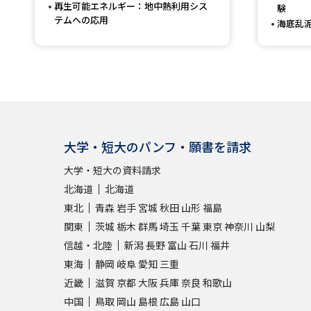
再生可能エネルギー：地中熱利用シス
験
テムへの応用
海底乱
大学・短大のパンフ・願書を請求
大学・短大の資料請求
北海道
北海道
東北
青森
岩手
宮城
秋田
山形
福島
関東
茨城
栃木
群馬
埼玉
千葉
東京
神奈川
山梨
信越・北陸
新潟
長野
富山
石川
福井
東海
静岡
岐阜
愛知
三重
近畿
滋賀
京都
大阪
兵庫
奈良
和歌山
中国
鳥取
岡山
島根
広島
山口