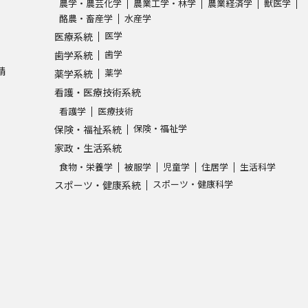
農学・農芸化学
農業工学・林学
農業経済学
獣医学
酪農・畜産学
水産学
医学
医療系統
歯学
歯学系統
請
薬学
薬学系統
看護・医療技術系統
看護学
医療技術
保険・福祉学
保険・福祉系統
家政・生活系統
食物・栄養学
被服学
児童学
住居学
生活科学
スポーツ・健康科学
スポーツ・健康系統