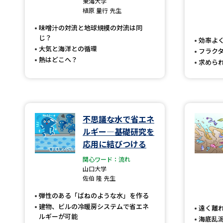
東海大学
植原 量行 先生
味噌汁の対流と地球規模の対流は同
じ？
効率よ
大気と海洋との循環
フラク
熱はどこへ？
求めら
不思議な水で省エネ
ルギー―基礎研究を
応用に結びつける
関心ワード：流れ
山口大学
佐伯 隆 先生
弾性のある「ばねのような水」を作る
建物、ビルの冷暖房システムで省エネ
遠く離
ルギーが可能
海底乱