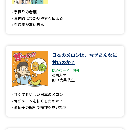
専門学校の資料請求
大学院の資料請求
手探りの看護
大学入学共通テスト「受験案
留学・進学関連、塾・予備校
具体的にわかりやすく伝える
内」の請求
有病率が高い日本
大学入学共通テスト「受験上の
高等学校卒業程度認定試験
配慮案内」の請求
幼稚園教員資格認定試験
小学校教員資格認定試験
日本のメロンは、なぜあんなに
甘いのか？
高等学校（情報）教員資格認定
試験
関心ワード：特性
弘前大学
田中 克典 先生
大学研究
大学検索
甘くておいしい日本のメロン
何がメロンを甘くしたのか？
遺伝子の配列で特性を見いだす
大学で学べる内容や特徴を調べる
国際・グローバルに強い大学特
新増設大学・学部・学科特集
集