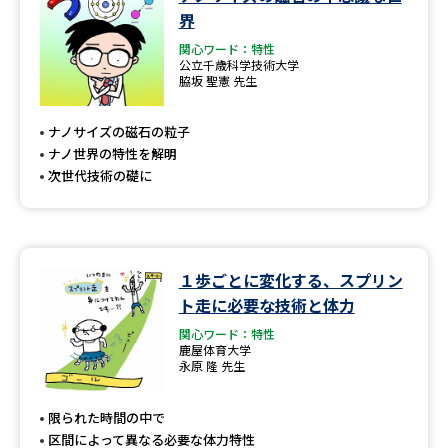
学問のミニ講義「夢ナビ講義」
学問分野解説
界
関心ワード：特性
学問の教科書
夢ナビライブ
公立千歳科学技術大学
脇坂 聖憲 先生
ユーザーサポート
ナノサイズの磁石の粒子
ナノ世界の特性を解明
Ｑ＆Ａ よくあるご質問
大学進学IDについて
次世代技術の礎に
資料の料金の
受付内容・発送状況の確認
お支払いについて
テレメール
１歩ごとに変化する、スプリン
個人情報取扱規定
お支払いサイト
ト走に必要な技術と体力
テレメール進学カタログ
関心ワード：特性
特定商取引表記
訂正のご案内
鹿屋体育大学
永原 隆 先生
限られた時間の中で
区間によって異なる必要な体力特性