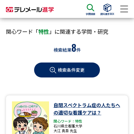
学問検索
資料請求BOX
資料請求
資料検索
関心ワード「
特性
」に関連する学問・研究
8
検索結果
件
大学・短大の資料種類から請求
検索条件変更
大学パンフ
学部・学科パンフ
総合型選抜・学校推薦型選抜 募
大学入学共通テスト利用選抜の
集要項＆願書
募集要項＆願書
過去問題集
自閉スペクトラム症の人たちへ
の適切な看護ケアは？
大学・短大以外の資料から請求
関心ワード：特性
石川県立看護大学
大江 真吾 先生