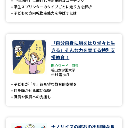
受験準備
資料検索
「個別性」に着目した効果的なコーチング
学生スプリンターのタイプごとに走り方を解析
子どもの方向転換走能力を伸ばすには
志望校・出願校を調べる
併願校選び
受験スケジュールを立てよう
「自分自身に胸をはり堂々と生
きる」そんな力を育てる特別支
先輩が入学を決めた理由
テレメール全国一斉進学調査
援教育！
関心ワード：特性
新生活お役立ちガイド
椙山女学園大学
松村 齋 先生
子どもが「今」待ち望む教育的支援を
目を輝かせる成功体験
学問発見
学問検索
職員や教員への支援も
大学で学びたい学問発見
ナノサイズの磁石の不思議な世