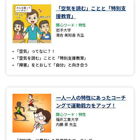
「空気を読む」ことと「特別支
データサイエンス特集
奨学金・特待生制度特集
援教育」
関心ワード：特性
デジタルパンフレット
進路の３択
岩手大学
滝吉 美知香 先生
新学年スタート号特集ページ
新学年スタート号特集ページ
（高3生用）
（高2生用）
「空気」ってなに？！
「空気を読む」ことと「特別支援教育」
SELFBRAND特集ページ
「障害」をとおして「自分」と向き合う
オープンキャンパスなどを調べる
一人一人の特性にあったコーチ
オープンキャンパス検索
実施プログラムから探す
ングで運動能力をアップ！
関心ワード：特性
来場型・Web型イベント特集
夢ナビライブ
福井工業大学
内藤 景 先生