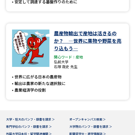
安定して調達する基盤作りのために
農産物輸出で産地は活きるの
か？ ―世界に果物や野菜を売
り込もう―
関心ワード：産地
弘前大学
石塚 哉史 先生
世界に広がる日本の農産物
輸出は農家の新たな選択肢に
農業経済学の役割
大学・短大のパンフ・願書を請求 ＞
オープンキャンパス検索 ＞
専門学校のパンフ・願書を請求 ＞
大学院のパンフ・願書を請求 ＞
外国大学日本校・留学関連機関 ＞
新聞奨学会・進学情報誌 ＞