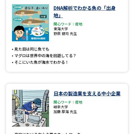
DNA解析でわかる魚の「出身
データサイエンス特集
奨学金・特待生制度特集
地」
関心ワード：産地
デジタルパンフレット
進路の３択
東海大学
野原 健司 先生
新学年スタート号特集ページ
新学年スタート号特集ページ
（高3生用）
（高2生用）
見た目は同じ魚でも
マグロは世界中の海を回遊してる？
SELFBRAND特集ページ
そこにいた魚が海水でわかる！
オープンキャンパスなどを調べる
日本の製造業を支える中小企業
オープンキャンパス検索
実施プログラムから探す
関心ワード：産地
岐阜大学
来場型・Web型イベント特集
夢ナビライブ
加藤 厚海 先生