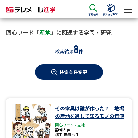
学問検索
資料請求BOX
資料請求
資料検索
関心ワード「
産地
」に関連する学問・研究
8
検索結果
件
大学・短大の資料種類から請求
検索条件変更
大学パンフ
学部・学科パンフ
総合型選抜・学校推薦型選抜 募
大学入学共通テスト利用選抜の
集要項＆願書
募集要項＆願書
過去問題集
その家具は誰が作った？ 地場
の産地を通して知るモノの価値
大学・短大以外の資料から請求
関心ワード：産地
静岡大学
横田 宏樹 先生