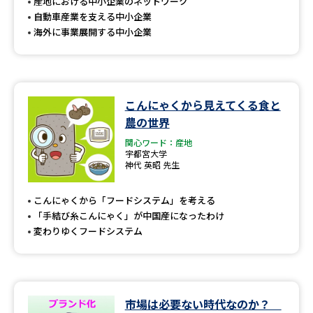
受験準備
資料検索
産地における中小企業のネットワーク
自動車産業を支える中小企業
海外に事業展開する中小企業
志望校・出願校を調べる
併願校選び
受験スケジュールを立てよう
こんにゃくから見えてくる食と
農の世界
先輩が入学を決めた理由
テレメール全国一斉進学調査
関心ワード：産地
宇都宮大学
神代 英昭 先生
新生活お役立ちガイド
こんにゃくから「フードシステム」を考える
「手結び糸こんにゃく」が中国産になったわけ
学問発見
学問検索
変わりゆくフードシステム
大学で学びたい学問発見
市場は必要ない時代なのか？