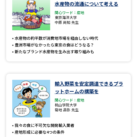
学問のミニ講義「夢ナビ講義」
学問分野解説
水産物の流通について考える
関心ワード：産地
東京海洋大学
学問の教科書
夢ナビライブ
中原 尚知 先生
ユーザーサポート
水産物の約半数が消費地市場を経由しない時代
豊洲市場がなかったら東京の食はどうなる？
新たなブランド水産物を生み出す取り組みも
Ｑ＆Ａ よくあるご質問
大学進学IDについて
資料の料金の
受付内容・発送状況の確認
お支払いについて
輸入野菜を安定調達できるプラ
テレメール
個人情報取扱規定
お支払いサイト
ットホームの構築を
関心ワード：産地
テレメール進学カタログ
特定商取引表記
桃山学院大学
訂正のご案内
菊地 昌弥 先生
我々の食に不可欠な開発輸入業者
産地形成に必要な4つの条件