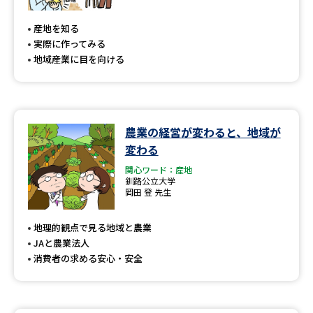
専門学校の資料請求
大学院の資料請求
産地を知る
大学入学共通テスト「受験案
留学・進学関連、塾・予備校
実際に作ってみる
内」の請求
地域産業に目を向ける
大学入学共通テスト「受験上の
高等学校卒業程度認定試験
配慮案内」の請求
幼稚園教員資格認定試験
小学校教員資格認定試験
農業の経営が変わると、地域が
変わる
高等学校（情報）教員資格認定
試験
関心ワード：産地
釧路公立大学
岡田 登 先生
大学研究
大学検索
地理的観点で見る地域と農業
JAと農業法人
消費者の求める安心・安全
大学で学べる内容や特徴を調べる
国際・グローバルに強い大学特
新増設大学・学部・学科特集
集