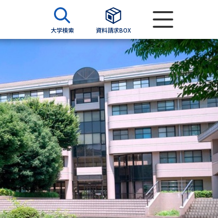
大学検索
資料請求BOX
資料検索
求
願書
＆願書
過去問題集
求
留学・進学関連、塾・予備校