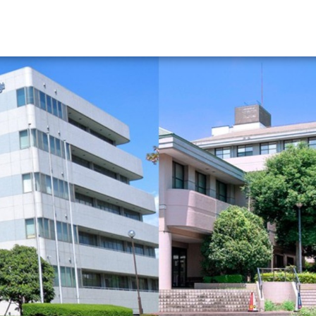
資料請求
大学・短大の資料種類から請
大学パンフ
学部・学科パンフ
総合型選抜・学校推薦型選抜 募集要項＆
大学入学共通テスト利用選抜の募集要項
大学・短大以外の資料から請
専門学校の資料請求
大学院の資料請求