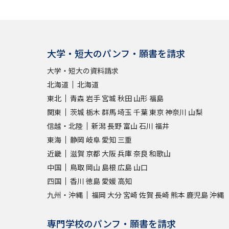
大学・短大のパンフ・願書を請求
大学・短大の資料請求
北海道
北海道
東北
青森
岩手
宮城
秋田
山形
福島
関東
茨城
栃木
群馬
埼玉
千葉
東京
神奈川
山梨
信越・北陸
新潟
長野
富山
石川
福井
東海
静岡
岐阜
愛知
三重
近畿
滋賀
京都
大阪
兵庫
奈良
和歌山
中国
鳥取
岡山
島根
広島
山口
四国
香川
徳島
愛媛
高知
九州・沖縄
福岡
大分
宮崎
佐賀
長崎
熊本
鹿児島
沖縄
専門学校のパンフ・願書を請求