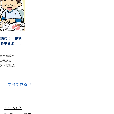
学問検索
を読む！ 視覚
人を支える「し
野解説
学問の教科書
夢ナビライブ
」
できる教材
の仕組み
りへの利点
いて
このサイトについて
すべて見る
・発送状況の確認
テレメール
お支払いサイト
問合せ先
テレメール進学カタログ
訂正のご案内
アイコン凡例