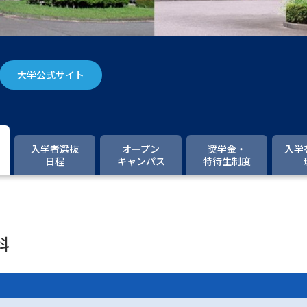
大学入学共通テスト「受験案内」の請求
大学入学共通テスト「受験上の配慮案内
幼稚園教員資格認定試験
小学校教員資
大学公式サイト
高等学校（情報）教員資格認定試験
大学研究
入学者選抜
オープン
奨学金・
入学
日程
キャンパス
特待生制度
大学で学べる内容や特徴を調
新増設大学・学部・学科特集
国際・グ
科
データサイエンス特集
奨学金・特待生
進路の３択
新学年スタート号特集ペー
新学年スタート号特集ページ（高2生用