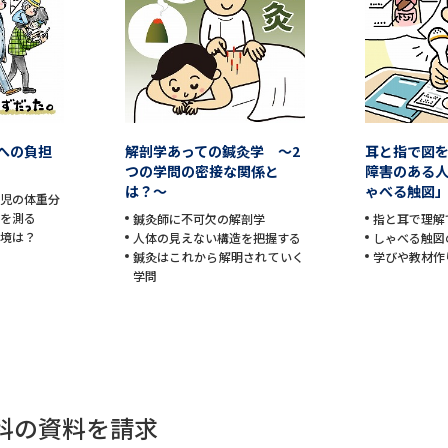
学問発見
大学で学びたい学問発見
への負担
解剖学あっての鍼灸学 ～2
耳と指で図
つの学問の密接な関係と
障害のある
学問のミニ講義「夢ナビ講義」
学問分
は？～
ゃべる触図
園児の体重分
勢を測る
鍼灸師に不可欠の解剖学
指と耳で理解
環境は？
人体の見えない構造を把握する
しゃべる触図
鍼灸はこれから解明されていく
学びや教材作
ユーザーサポート
学問
Ｑ＆Ａ よくあるご質問
大学進学IDにつ
資料の料金の
お支払いについて
受付内容
個人情報取扱規定
特定商取引表記
お
学科の資料を請求
受験情報リンク