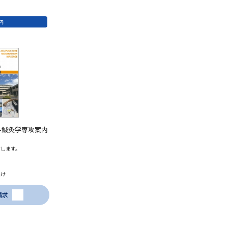
内
-鍼灸学専攻案内
します。
届け
請求