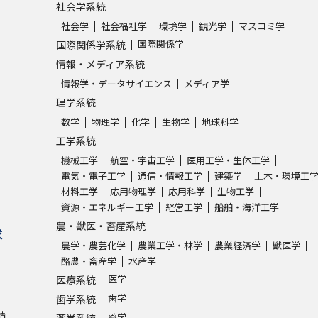
社会学系統
社会学
社会福祉学
環境学
観光学
マスコミ学
国際関係学
国際関係学系統
情報・メディア系統
情報学・データサイエンス
メディア学
理学系統
数学
物理学
化学
生物学
地球科学
工学系統
機械工学
航空・宇宙工学
医用工学・生体工学
電気・電子工学
通信・情報工学
建築学
土木・環境工
材料工学
応用物理学
応用科学
生物工学
資源・エネルギー工学
経営工学
船舶・海洋工学
農・獣医・畜産系統
求
農学・農芸化学
農業工学・林学
農業経済学
獣医学
酪農・畜産学
水産学
医学
医療系統
歯学
歯学系統
請
薬学
薬学系統