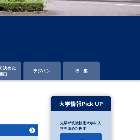
」の請求
高等学校卒業程度認定試験
格認定試験
大学検索
を決めた
デジパン
特 集
理由
べる
ローバルに強い大学特集
大学情報Pick UP
制度特集
デジタルパンフレット
先輩が筑波技術大学に入
ジ（高3生用）
学を決めた理由
）