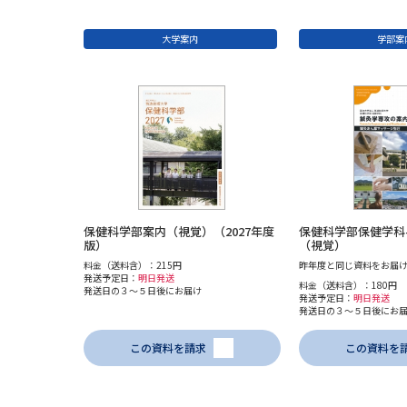
大学案内
学部案
保健科学部案内（視覚）（2027年度
保健科学部保健学科
版）
（視覚）
料金（送料含）：215円
昨年度と同じ資料をお届け
発送予定日：
明日発送
料金（送料含）：180円
発送日の３～５日後にお届け
発送予定日：
明日発送
発送日の３～５日後にお
この資料を請求
この資料を