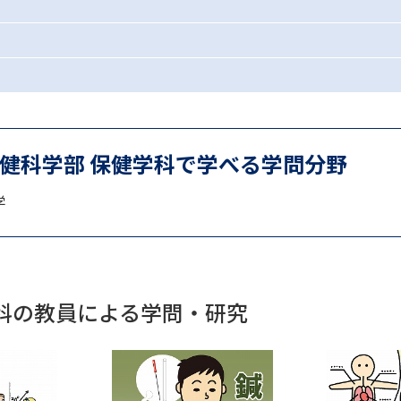
SELFBRAND特集ページ
オープンキャンパスなどを調
オープンキャンパス検索
実施プログラ
来場型・Web型イベント特集
夢ナビ
保健科学部 保健学科で学べる学問分野
学
受験準備
志望校・出願校を調べる
学科の教員による学問・研究
併願校選び
受験スケジュールを立てよ
テレメール全国一斉進学調査
新生活お